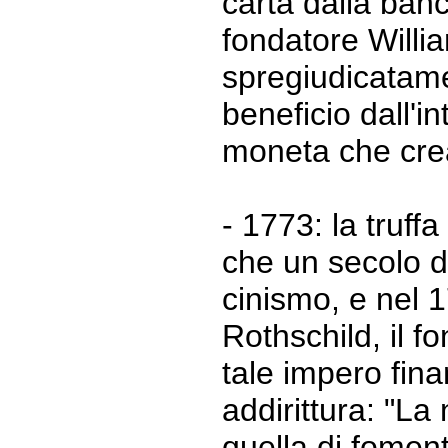
carta dalla banca
fondatore Willi
spregiudicatame
beneficio dall'in
moneta che crea
- 1773: la truff
che un secolo d
cinismo, e nel
Rothschild, il f
tale impero fina
addirittura: "La 
quella di fomen