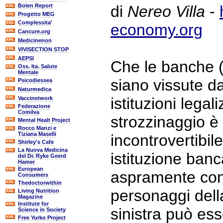
Bolen Report
di
Nereo Villa
-
Progetto MEG
Complessita'
economy.org
Cancure.org
Medicinenon
VIVISECTION STOP
AEPSI
Che le banche 
Oss. Ita. Salute
Mentale
siano vissute d
Psicodiessea
Naturmedica
istituzioni legal
Vaccinetwork
Federazione
Comilva
strozzinaggio è
Mental Healt Project
Rocco Manzi e
Tiziana Maselli
incontrovertibil
Shirley's Cafe
La Nuova Medicina
istituzione banc
del Dr. Ryke Geerd
Hamer
European
aspramente cont
Consumers
Thedoctorwithin
personaggi dell
Living Nutrition
Magazine
Institute for
sinistra può es
Science in Society
Free Yurko Project