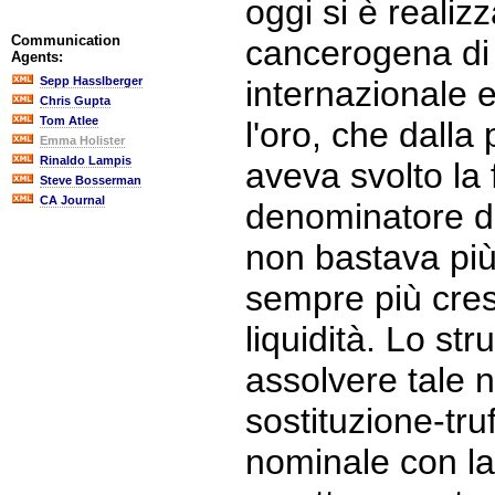
oggi si è realiz
Communication
cancerogena di
Agents:
Sepp Hasslberger
internazionale 
Chris Gupta
Tom Atlee
l'oro, che dall
Emma Holister
Rinaldo Lampis
aveva svolto la
Steve Bosserman
CA Journal
denominatore de
non bastava più
sempre più cres
liquidità. Lo st
assolvere tale n
sostituzione-tru
nominale con l