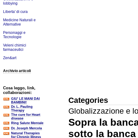
lobbying
Liberta' di cura
Medicine Naturali e
Alternative
Personaggi e
Tecnologie
Veleni chimici
farmaceutici
Zen&art
Archivio articoli
Cosa leggo, link,
collaborazioni:
Categories
GIU' LE MANI DAI
BAMBINI!
Dr. L. Pauling
Globalizzazione e l
Therapy
The cure for Heart
disease
Sopra la banca
Ring Salute Mentale
Dr. Joseph Mercola
sotto la banca 
Natural Therapies
for Chronic Illness