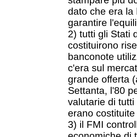
stampare più dol
dato che era la
garantire l'equil
2) tutti gli Stat
costituirono ris
banconote utiliz
c'era sul mercat
grande offerta (a
Settanta, l'80 p
valutarie di tutt
erano costituite 
3) il FMI control
economiche di t