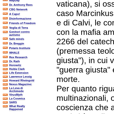
MayDay
vaticana), si oss
Dr. Anthony Rees
CBG Network
caso Marcinkus
A Capo!
Disinformazione
e di Calvi, le c
Friends of Freedom
Voglia di Terra
con la mafia ame
Genitori contro
autismo
2266 del catec
Safe minds
Dr. Breggin
(premessa teolo
Polaris Institute
WHALE
Rex Research
giusta"), in cui 
Dr. Rath
Horowitz
"guerra giusta" 
Hulda Clark
Life Extension
morte.
Lawrence Lessig
Howard Rheingold
Nexus Magazine:
Per quanto rig
La Leva di
Archimede
VirusMyth
multinazionali,
La Cosmica
SARS
coscienza che a
What Really
Happened