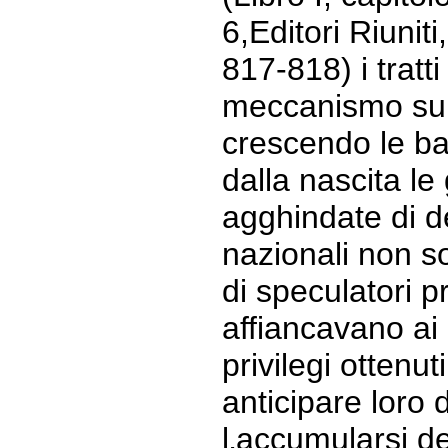
6,Editori Riunit
817-818) i tratti 
meccanismo su 
crescendo le ba
dalla nascita l
agghindate di 
nazionali non s
di speculatori pr
affiancavano ai 
privilegi ottenut
anticipare loro
l‚accumularsi d