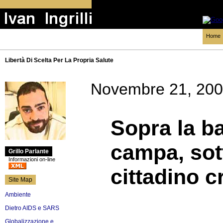
Home
Libertà Di Scelta Per La Propria Salute
Novembre 21, 20
Sopra la b
campa, sott
Grillo Parlante
Informazioni on-line
cittadino c
Site Map
Ambiente
Dietro AIDS e SARS
Globalizzazione e