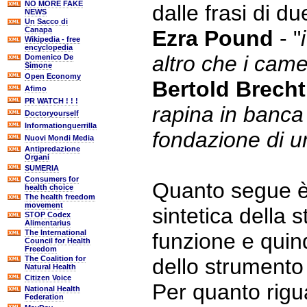
NO MORE FAKE
dalle frasi di d
NEWS
Un Sacco di
Canapa
Ezra Pound
- "
Wikipedia - free
encyclopedia
altro che i came
Domenico De
Simone
Open Economy
Bertold Brecht
Afimo
PR WATCH ! ! !
rapina in banca
Doctoryourself
Informationguerrilla
fondazione di 
Nuovi Mondi Media
Antipredazione
Organi
SUMERIA
Consumers for
Quanto segue è
health choice
The health freedom
movement
sintetica della s
STOP Codex
Alimentarius
The International
funzione e quin
Council for Health
Freedom
The Coalition for
dello strumento
Natural Health
Citizen Voice
Per quanto rigu
National Health
Federation