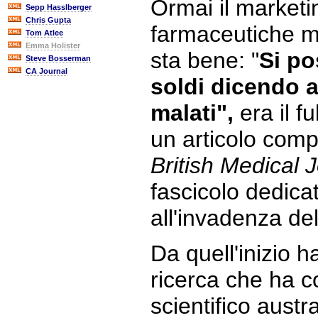
Ormai il marketi
Sepp Hasslberger
Chris Gupta
farmaceutiche mi
Tom Atlee
Emma Holister
sta bene: "
Si po
Steve Bosserman
CA Journal
soldi dicendo a
malati",
era il f
un articolo comp
British Medical 
fascicolo dedicat
all'invadenza de
Da quell'inizio h
ricerca che ha co
scientifico aust