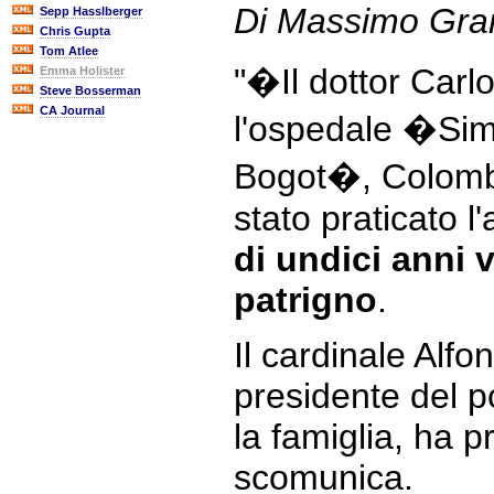
Di Massimo Gram
Sepp Hasslberger
Chris Gupta
Tom Atlee
"�Il dottor Carl
Emma Holister
Steve Bosserman
CA Journal
l'ospedale �Sim
Bogot�, Colomb
stato praticato l
di undici anni v
patrigno
.
Il cardinale Alfo
presidente del po
la famiglia, ha p
scomunica.