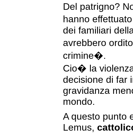
Del patrigno? No
hanno effettuato
dei familiari del
avrebbero ordit
crimine�.
Cio� la violenz
decisione di far 
gravidanza meno
mondo.
A questo punto e
Lemus,
cattolic