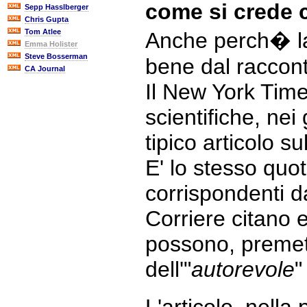
come si crede
Sepp Hasslberger
Chris Gupta
Tom Atlee
Anche perch� la 
Emma Holister
Steve Bosserman
bene dal racconta
CA Journal
Il New York Time
scientifiche, nei
tipico articolo s
E' lo stesso quot
corrispondenti d
Corriere citano 
possono, premett
dell'"
autorevole
"