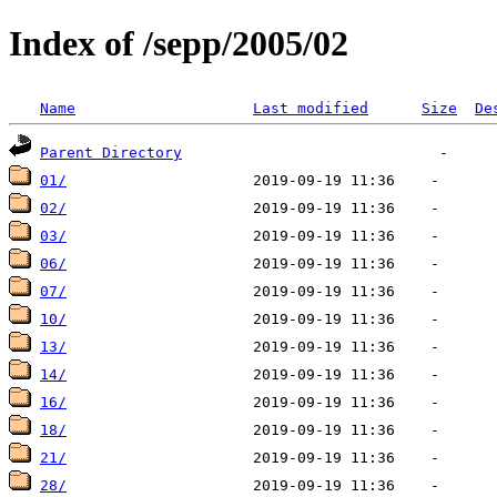
Index of /sepp/2005/02
Name
Last modified
Size
De
Parent Directory
01/
02/
03/
06/
07/
10/
13/
14/
16/
18/
21/
28/