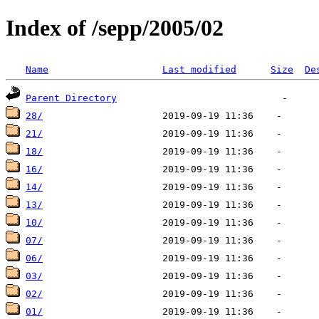
Index of /sepp/2005/02
Name
Last modified
Size
De
Parent Directory
28/
21/
18/
16/
14/
13/
10/
07/
06/
03/
02/
01/