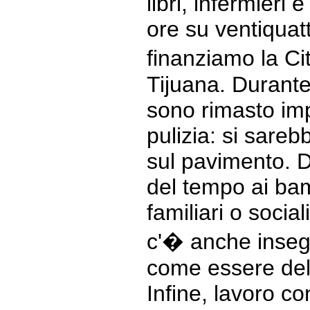
libri, infermieri 
ore su ventiquatt
finanziamo la Ci
Tijuana. Durante 
sono rimasto imp
pulizia: si sare
sul pavimento. 
del tempo ai bam
familiari o social
c'� anche inseg
come essere del
Infine, lavoro con