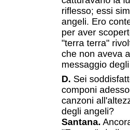
catturavano la l
riflesso; essi si
angeli. Ero con
per aver scoper
"terra terra" riv
che non aveva an
messaggio degli 
D.
Sei soddisfat
componi adesso?
canzoni all'altez
degli angeli?
Santana.
Ancora