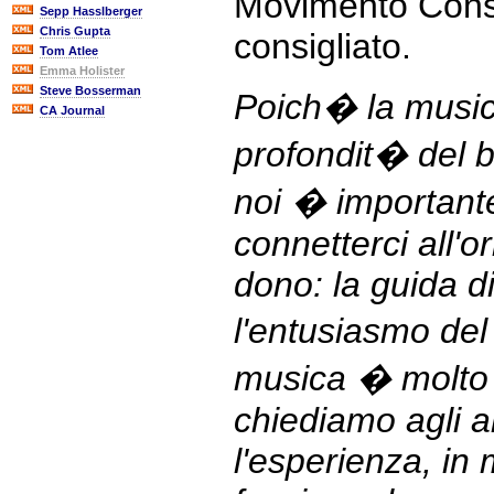
Movimento Cons
Sepp Hasslberger
Chris Gupta
consigliato.
Tom Atlee
Emma Holister
Steve Bosserman
Poich� la music
CA Journal
profondit� del b
noi � important
connetterci all'o
dono: la guida di
l'entusiasmo del
musica � molto
chiediamo agli a
l'esperienza, in