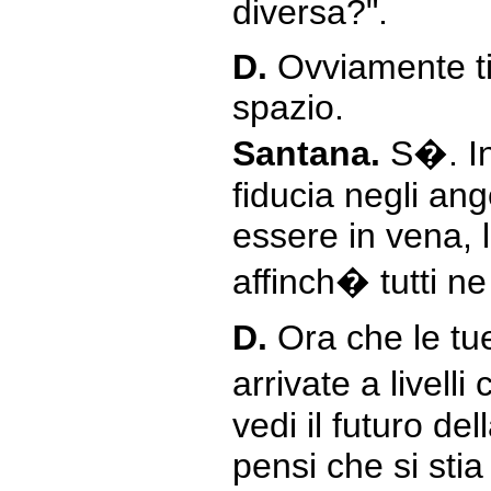
diversa?".
D.
Ovviamente ti 
spazio.
Santana.
S�. In
fiducia negli ange
essere in vena, 
affinch� tutti n
D.
Ora che le t
arrivate a livell
vedi il futuro d
pensi che si sti