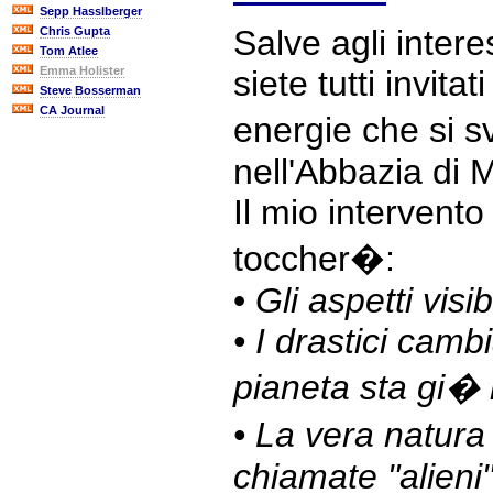
Sepp Hasslberger
Salve agli intere
Chris Gupta
Tom Atlee
Emma Holister
siete tutti invita
Steve Bosserman
CA Journal
energie che si 
nell'Abbazia di
Il mio intervent
toccher�:
•
Gli aspetti visib
• I drastici camb
pianeta sta gi�
• La vera natura
chiamate "alieni"