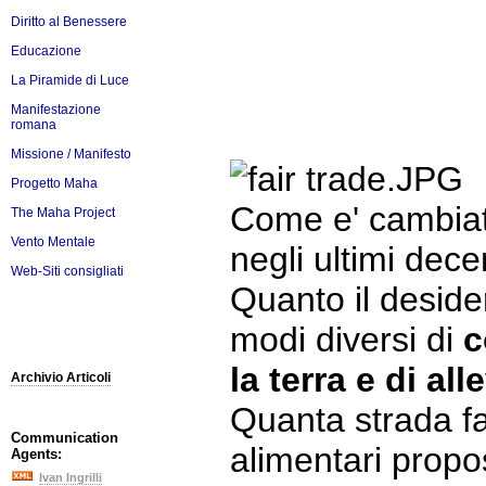
Diritto al Benessere
Educazione
La Piramide di Luce
Manifestazione
romana
Missione / Manifesto
Progetto Maha
Come e' cambiat
The Maha Project
Vento Mentale
negli ultimi dec
Web-Siti consigliati
Quanto il deside
modi diversi di
c
la terra e di al
Archivio Articoli
Quanta strada fan
Communication
alimentari propo
Agents:
Ivan Ingrilli