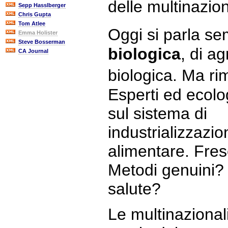
delle multinazion
Sepp Hasslberger
Chris Gupta
Tom Atlee
Oggi si parla se
Emma Holister
Steve Bosserman
biologica
, di ag
CA Journal
biologica. Ma r
Esperti ed ecolo
sul sistema di
industrializzazi
alimentare. Fre
Metodi genuini? 
salute?
Le multinazionali