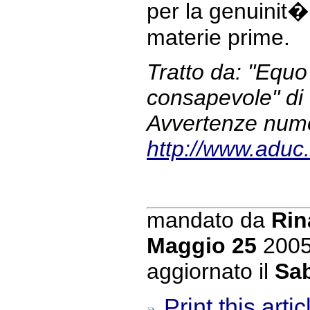
per la genuinit�
materie prime.
Tratto da: "Equo
consapevole" di
Avvertenze num
http://www.aduc.
mandato da
Rin
Maggio 25
200
aggiornato il
Sab
Print this artic