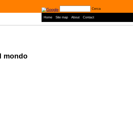
Cerca
|
|
|
Home
Site map
About
Contact
el mondo