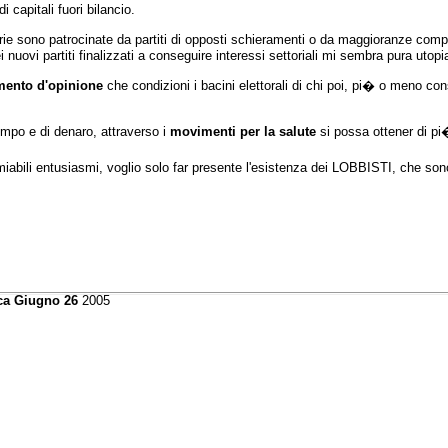
capitali fuori bilancio.
ie sono patrocinate da partiti di opposti schieramenti o da maggioranze comp
 nuovi partiti finalizzati a conseguire interessi settoriali mi sembra pura utopi
ento d'opinione
che condizioni i bacini elettorali di chi poi, pi� o meno c
empo e di denaro, attraverso i
movimenti per la salute
si possa ottener di pi�
iabili entusiasmi, voglio solo far presente l'esistenza dei LOBBISTI, che sono
a Giugno 26
2005