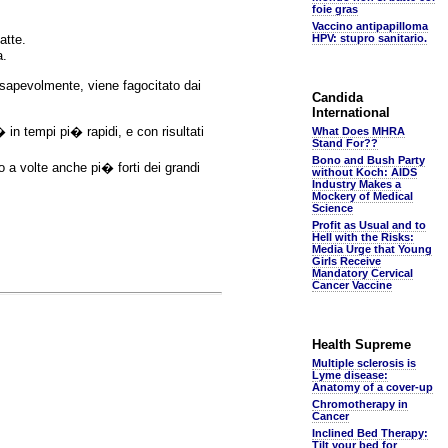
foie gras
Vaccino antipapilloma
atte.
HPV: stupro sanitario.
a.
onsapevolmente, viene fagocitato dai
Candida
International
 in tempi pi� rapidi, e con risultati
What Does MHRA
Stand For??
Bono and Bush Party
 a volte anche pi� forti dei grandi
without Koch: AIDS
Industry Makes a
Mockery of Medical
Science
Profit as Usual and to
Hell with the Risks:
Media Urge that Young
Girls Receive
Mandatory Cervical
Cancer Vaccine
Health Supreme
Multiple sclerosis is
Lyme disease:
Anatomy of a cover-up
Chromotherapy in
Cancer
Inclined Bed Therapy:
Tilt your bed for