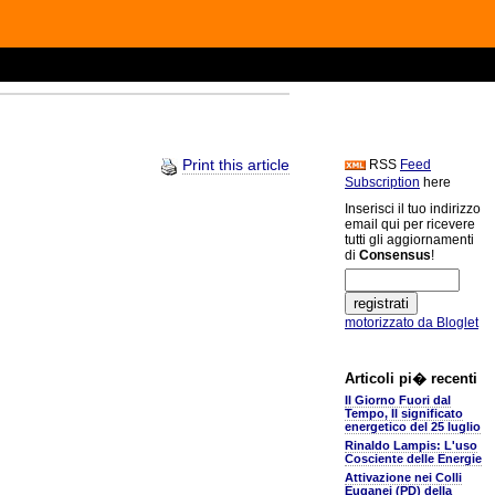
Print this article
RSS
Feed
Subscription
here
Inserisci il tuo indirizzo
email qui per ricevere
tutti gli aggiornamenti
di
Consensus
!
motorizzato da Bloglet
Articoli pi� recenti
Il Giorno Fuori dal
Tempo, Il significato
energetico del 25 luglio
Rinaldo Lampis: L'uso
Cosciente delle Energie
Attivazione nei Colli
Euganei (PD) della