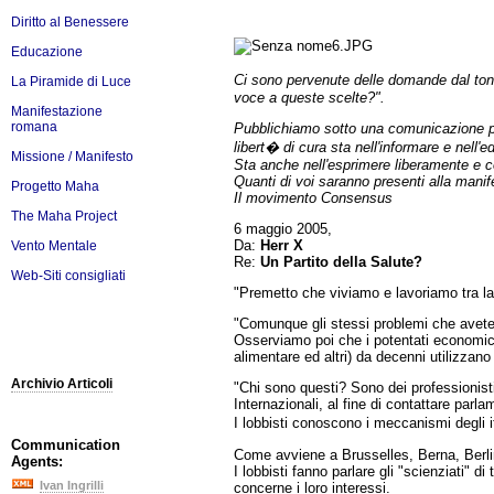
Diritto al Benessere
Educazione
Ci sono pervenute delle domande dal to
La Piramide di Luce
voce a queste scelte?".
Manifestazione
romana
Pubblichiamo sotto una comunicazione per
libert� di cura sta nell'informare e nell'e
Missione / Manifesto
Sta anche nell'esprimere liberamente e c
Quanti di voi saranno presenti alla man
Progetto Maha
Il movimento Consensus
The Maha Project
6 maggio 2005,
Da:
Herr X
Vento Mentale
Re:
Un Partito della Salute?
Web-Siti consigliati
"Premetto che viviamo e lavoriamo tra la 
"Comunque gli stessi problemi che avete v
Osserviamo poi che i potentati economici (
alimentare ed altri) da decenni utilizzano
Archivio Articoli
"Chi sono questi? Sono dei professionisti 
Internazionali, al fine di contattare parlam
I lobbisti conoscono i meccanismi degli i
Communication
Come avviene a Brusselles, Berna, Berli
Agents:
I lobbisti fanno parlare gli "scienziati" 
Ivan Ingrilli
concerne i loro interessi.