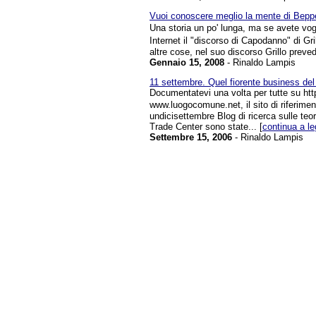
Vuoi conoscere meglio la mente di Beppe
Una storia un po' lunga, ma se avete vogli
Internet il "discorso di Capodanno" di Gri
altre cose, nel suo discorso Grillo preve
Gennaio 15, 2008
- Rinaldo Lampis
11 settembre. Quel fiorente business de
Documentatevi una volta per tutte su htt
www.luogocomune.net, il sito di riferimen
undicisettembre Blog di ricerca sulle teor
Trade Center sono state... [
continua a l
Settembre 15, 2006
- Rinaldo Lampis