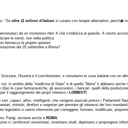
no: "Se
oltre 11 milioni d'italiani
si curano con terapie alternative, perch� 
venutaci da un misterioso Herr X che s'indirizza al quesito. A nostro avviso,
ducare le menti, non nella politica.
on fermezza le proprie opinioni.
ifestazione del 25 settembre a Roma?
Svizzera, l'Austria e il Liechtenstein, e misuriamo le cose italiane con un alt
oi, in ambito della "medicina di Stato" e di quella "libera" li abbiamo anche n
tipo le case farmaceutiche, gli assicurativi, i bancari, quelli della produzione 
 per il raggiungimento dei propri interessi i
LOBBISTI
.
seri, capaci, attivi, intelligenti, che vengono piazzati presso i Parlamenti Nazi
entari, ministri, direttori e segretari per perorare gli interessi dei loro mandanti
ter legislativi e sanno intervenire per correggere, formare, modificare, proporr
no, Parigi, avviene anche a
ROMA
.
di turno o i professori universitari, inventano studi, depistano o propongono inf