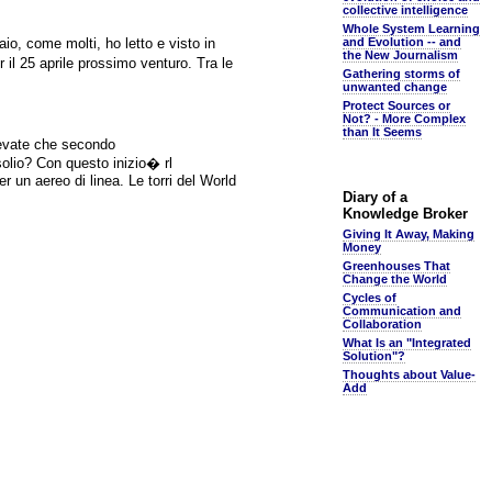
collective intelligence
Whole System Learning
io, come molti, ho letto e visto in
and Evolution -- and
the New Journalism
r il 25 aprile prossimo venturo. Tra le
Gathering storms of
unwanted change
Protect Sources or
Not? - More Complex
than It Seems
pevate che secondo
solio? Con questo inizio� rl
r un aereo di linea. Le torri del World
Diary of a
Knowledge Broker
Giving It Away, Making
Money
Greenhouses That
Change the World
Cycles of
Communication and
Collaboration
What Is an "Integrated
Solution"?
Thoughts about Value-
Add