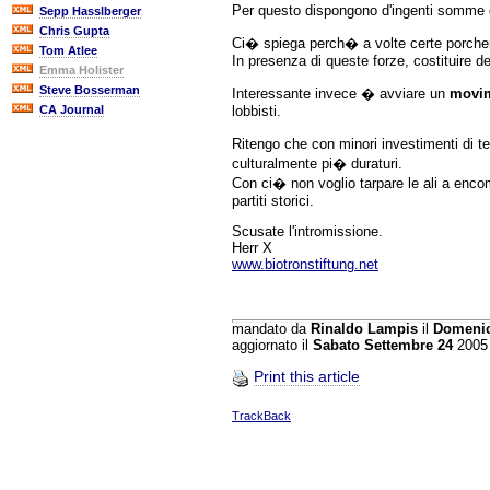
Per questo dispongono d'ingenti somme di 
Sepp Hasslberger
Chris Gupta
Ci� spiega perch� a volte certe porcher
Tom Atlee
In presenza di queste forze, costituire dei
Emma Holister
Steve Bosserman
Interessante invece � avviare un
movim
lobbisti.
CA Journal
Ritengo che con minori investimenti di t
culturalmente pi� duraturi.
Con ci� non voglio tarpare le ali a encom
partiti storici.
Scusate l'intromissione.
Herr X
www.biotronstiftung.net
mandato da
Rinaldo Lampis
il
Domenic
aggiornato il
Sabato Settembre 24
2005
Print this article
TrackBack