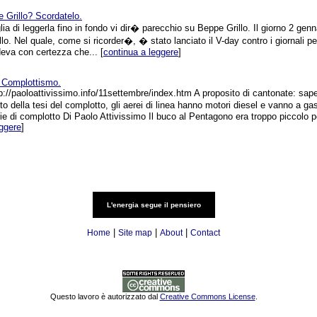
 Grillo? Scordatelo.
a di leggerla fino in fondo vi dir� parecchio su Beppe Grillo. Il giorno 2 genna
llo. Nel quale, come si ricorder�, � stato lanciato il V-day contro i giornali pe
deva con certezza che... [
continua a leggere
]
l Complottismo.
p://paoloattivissimo.info/11settembre/index.htm A proposito di cantonate: sa
to della tesi del complotto, gli aerei di linea hanno motori diesel e vanno a ga
ie di complotto Di Paolo Attivissimo Il buco al Pentagono era troppo piccolo pe
eggere
]
L'energia segue il pensiero
|
|
|
Home
Site map
About
Contact
Questo lavoro è autorizzato dal
Creative Commons License
.