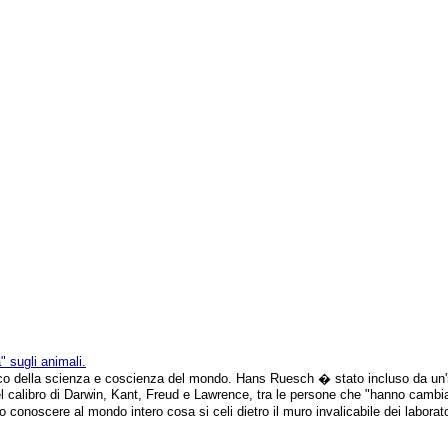
" sugli animali.
 della scienza e coscienza del mondo. Hans Ruesch � stato incluso da un'
l calibro di Darwin, Kant, Freud e Lawrence, tra le persone che "hanno cambi
conoscere al mondo intero cosa si celi dietro il muro invalicabile dei laboratori