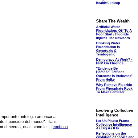
healthful sleep
Share The Wealth
Artificial Water
Fluoridation: Off To A
Poor Start / Fluoride
Injures The Newborn
Drinking Water
Fluoridation is
Genotoxic &
Teratogenic
Democracy At Work? -
PPM On Fluoride
"Evidence Be
Damned...Patient
Outcome Is Irrelevant" -
From Helke
Why Remove Fluoride
From Phosphate Rock
To Make Fertilizer
Evolving Collective
Intelligence
importante antologia americana
Let Us Please Frame
ato il pensiero del mondo". Hans
Collective Intelligence
 di ricerca, quali siano le... [
continua
As Big As It Is
Reflections on the
evolution of choice and