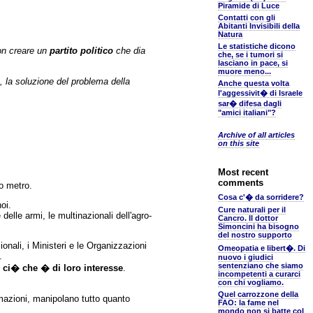
Piramide di Luce
Contatti con gli
Abitanti Invisibili della
Natura
Le statistiche dicono
non creare un
partito politico
che dia
che, se i tumori si
lasciano in pace, si
muore meno...
 la soluzione del problema della
Anche questa volta
l'aggessivit� di Israele
sar� difesa dagli
"amici italiani"?
Archive of all articles
on this site
Most recent
comments
ro metro.
Cosa c'� da sorridere?
oi.
Cure naturali per il
delle armi, le multinazionali dell'agro-
Cancro. Il dottor
Simoncini ha bisogno
del nostro supporto
onali, i Ministeri e le Organizzazioni
Omeopatia e libert�. Di
.
nuovo i giudici
sentenziano che siamo
e
ci� che � di loro interesse
.
incompetenti a curarci
con chi vogliamo.
Quel carrozzone della
ormazioni, manipolano tutto quanto
FAO: la fame nel
mondo non si batte col