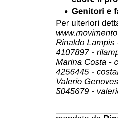
Genitori e 
Per ulteriori dett
www.movimento
Rinaldo Lampis -
4107897 - rilamp
Marina Costa - ce
4256445 - costam
Valerio Genovese
5045679 - valer