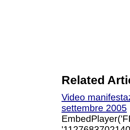
Related Arti
Video manifesta
settembre 2005
EmbedPlayer('F
'1127683702140'