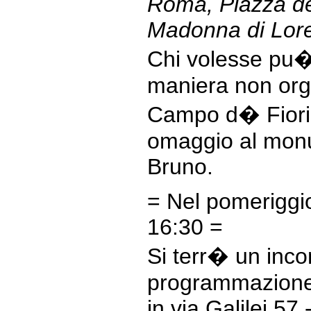
Roma, Piazza de
Madonna di Lor
Chi volesse pu�
maniera non org
Campo d� Fiori
omaggio al mon
Bruno.
= Nel pomeriggio
16:30 =
Si terr� un incon
programmazione
in via Galilei 5