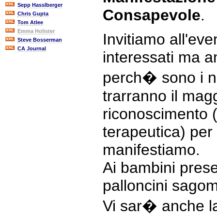
Sepp Hasslberger
Consapevole
.
Chris Gupta
Tom Atlee
Emma Holister
Invitiamo all'eve
Steve Bosserman
CA Journal
interessati ma a
perch� sono i nos
trarranno il magg
riconoscimento (il
terapeutica) per 
manifestiamo.
Ai bambini presen
palloncini sagom
Vi sar� anche l