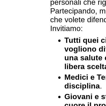
personali che ri
Partecipando, mo
che volete difende
Invitiamo:
Tutti quei c
vogliono dif
una salute 
libera scel
Medici e Te
disciplina
.
Giovani e 
cuore il pro