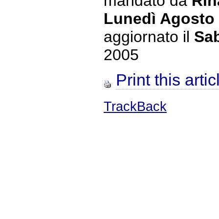
mandato da
Rin
Lunedì Agosto
aggiornato il
Sab
2005
Print this artic
TrackBack