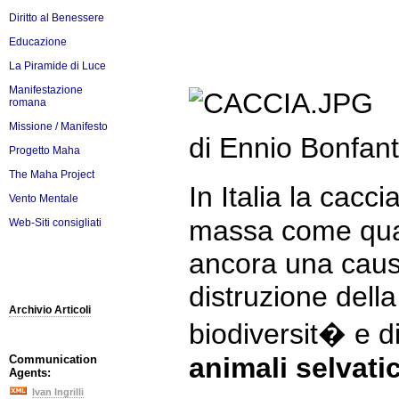
Diritto al Benessere
Educazione
La Piramide di Luce
Manifestazione
romana
Missione / Manifesto
di Ennio Bonfant
Progetto Maha
The Maha Project
In Italia la cac
Vento Mentale
massa come quar
Web-Siti consigliati
ancora una causa
distruzione dell
Archivio Articoli
biodiversit� e d
animali selvatic
Communication
Agents:
Ivan Ingrilli