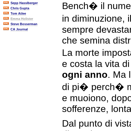
Bench� il numero
Sepp Hasslberger
Chris Gupta
Tom Atlee
in diminuzione, i
Emma Holister
Steve Bosserman
sempre devastant
CA Journal
che semina distr
La morte impost
e costa la vita 
ogni anno
. Ma 
di pi� perch� mo
e muoiono, dopo 
sofferenze, lonta
Dal punto di vis