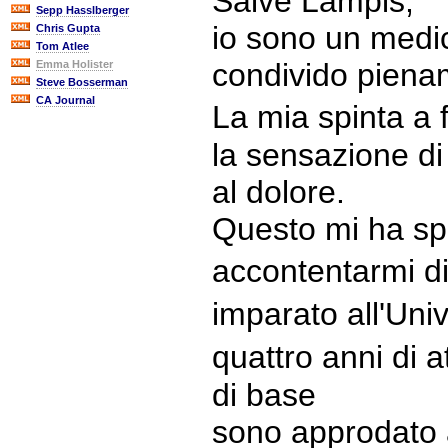
Salve Lampis,
Sepp Hasslberger
io sono un medi
Chris Gupta
Tom Atlee
condivido pienam
Emma Holister
Steve Bosserman
CA Journal
La mia spinta a 
la sensazione di
al dolore.
Questo mi ha sp
accontentarmi d
imparato all'Uni
quattro anni di 
di base
sono approdato 