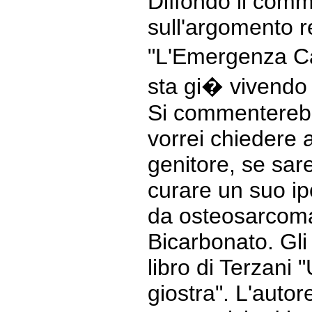
Diffondo il com
sull'argomento r
"L'Emergenza Ca
sta gi� vivendo 
Si commenterebb
vorrei chiedere
genitore, se sar
curare un suo ipo
da osteosarcoma
Bicarbonato. Gli 
libro di Terzani "
giostra". L'autor