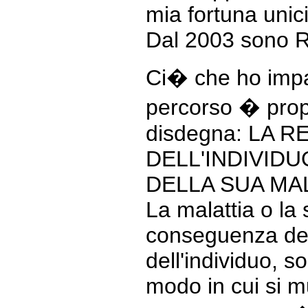
mia fortuna uni
Dal 2003 sono R
Ci� che ho impa
percorso � propr
disdegna: LA 
DELL'INDIVID
DELLA SUA MAL
La malattia o la 
conseguenza dello
dell'individuo, s
modo in cui si m