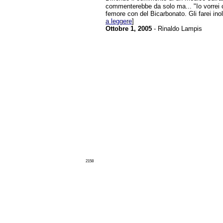
commenterebbe da solo ma... "Io vorrei c
femore con del Bicarbonato. Gli farei inolt
a leggere
]
Ottobre 1, 2005
- Rinaldo Lampis
2158