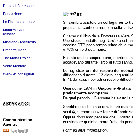
Diritto al Benessere
Educazione
La Piramide di Luce
Si, sembra esistere un
collegamento tr
propinataci contro la morte in culla, att
Manifestazione
romana
Citiamo dal libro della Dottoressa Viera 
Uno studio condotto negli USA su settant
Missione / Manifesto
vaccino DTP poco tempo prima della mort
e 70% entro 3 settimane.
Progetto Maha
E' stato anche scoperto che, mentre i cas
The Maha Project
accadevano durante l'arco di tutto l'an
Vento Mentale
Le registrazioni del respiro dei neonat
Web-Siti consigliati
difficoltoso durante i 12 giorni seguenti 
In 41 dei casi, i periodi di respiro diffi
Quando nel 1974
in Giappone
� stata i
praticamente scomparsa
.
Da quel periodo il Giappone ha avuto la 
Archivio Articoli
Sarebbe quindi il caso di valutare queste 
sanit�, sempre nuove forme di "protezi
Oppure dobbiamo pensare che il nostro s
Communication
considerare qualche morte "roba da poc
Agents:
Fonti ed altre informazioni:
Ivan Ingrilli