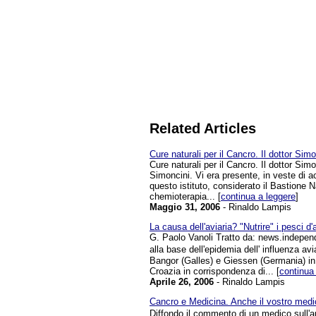
Related Articles
Cure naturali per il Cancro. Il dottor Si
Cure naturali per il Cancro. Il dottor Sim
Simoncini. Vi era presente, in veste di a
questo istituto, considerato il Bastione N
chemioterapia... [
continua a leggere
]
Maggio 31, 2006
- Rinaldo Lampis
La causa dell'aviaria? "Nutrire" i pesci d
G. Paolo Vanoli Tratto da: news.independ
alla base dell'epidemia dell' influenza av
Bangor (Galles) e Giessen (Germania) in c
Croazia in corrispondenza di... [
continua
Aprile 26, 2006
- Rinaldo Lampis
Cancro e Medicina. Anche il vostro medi
Diffondo il commento di un medico sull'