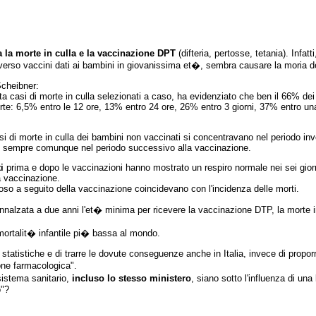
a la morte in culla e la vaccinazione DPT
(difteria, pertosse, tetania). Infat
raverso vaccini dati ai bambini in giovanissima et�, sembra causare la moria de
Scheibner:
a casi di morte in culla selezionati a caso, ha evidenziato che ben il 66% dei
e: 6,5% entro le 12 ore, 13% entro 24 ore, 26% entro 3 giorni, 37% entro u
i di morte in culla dei bambini non vaccinati si concentravano nel periodo inv
no, sempre comunque nel periodo successivo alla vaccinazione.
i
prima e dopo le vaccinazioni hanno mostrato un respiro normale nei sei giorni
la vaccinazione.
coltoso a seguito della vaccinazione coincidevano con l'incidenza delle morti.
nnalzata a due anni l'et� minima per ricevere la vaccinazione DTP, la morte i
mortalit� infantile pi� bassa al mondo.
statistiche e di trarre le dovute conseguenze anche in Italia, invece di proporr
one farmacologica".
istema sanitario,
incluso lo stesso ministero
, siano sotto l'influenza di u
o"?