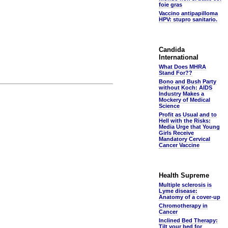
foie gras
Vaccino antipapilloma
HPV: stupro sanitario.
Candida
International
What Does MHRA
Stand For??
Bono and Bush Party
without Koch: AIDS
Industry Makes a
Mockery of Medical
Science
Profit as Usual and to
Hell with the Risks:
Media Urge that Young
Girls Receive
Mandatory Cervical
Cancer Vaccine
Health Supreme
Multiple sclerosis is
Lyme disease:
Anatomy of a cover-up
Chromotherapy in
Cancer
Inclined Bed Therapy:
Tilt your bed for