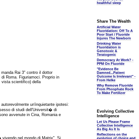
healthful sleep
Share The Wealth
Artificial Water
Fluoridation: Off To A
Poor Start / Fluoride
Injures The Newborn
Drinking Water
Fluoridation is
Genotoxic &
Teratogenic
Democracy At Work? -
PPM On Fluoride
"Evidence Be
i manda Rai 3" contro il dottor
Damned...Patient
Outcome Is Irrelevant" -
" di Roma. Figuriamoci. Proprio in
From Helke
vista scientifico) della
Why Remove Fluoride
From Phosphate Rock
To Make Fertilizer
 autorevolmente un'inquietante ipotesi:
sesso di studi dell'Universit� di
Evolving Collective
ci sono avvenute in Cina, Romania e
Intelligence
Let Us Please Frame
Collective Intelligence
As Big As It Is
Reflections on the
� vivendo nel mondo di Matrix". Si
evolution of choice and