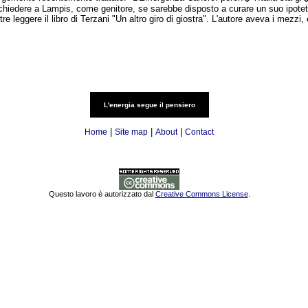
hiedere a Lampis, come genitore, se sarebbe disposto a curare un suo ipoteti
re leggere il libro di Terzani "Un altro giro di giostra". L'autore aveva i mezzi, e
L'energia segue il pensiero
|
|
|
Home
Site map
About
Contact
Questo lavoro è autorizzato dal
Creative Commons License
.