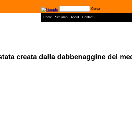
Cerca
|
|
|
Home
Site map
About
Contact
stata creata dalla dabbenaggine dei me