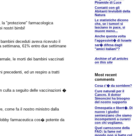
Piramide di Luce
Contatti con gli
Abitanti Invisibili della
Natura
Le statistiche dicono
ti, la "protezione" farmacologica
che, se i tumori si
lasciano in pace, si
i nostri bimbi!
muore meno...
Anche questa volta
l'aggessivit� di Israele
 bambini deceduti aveva ricevuto il
sar� difesa dagli
na settimana, 61% entro due settimane
"amici italiani"?
ernale, le morti dei bambini vaccinati
Archive of all articles
on this site
 precedenti, ed un respiro a tratti
Most recent
comments
Cosa c'� da sorridere?
n culla a seguito delle vaccinazioni
�
Cure naturali per il
Cancro. Il dottor
Simoncini ha bisogno
del nostro supporto
Omeopatia e libert�. Di
e, come fa il nostro ministro dalla
nuovo i giudici
sentenziano che siamo
incompetenti a curarci
na lobby farmaceutica cos� potente da
con chi vogliamo.
Quel carrozzone della
FAO: la fame nel
mondo non si batte col