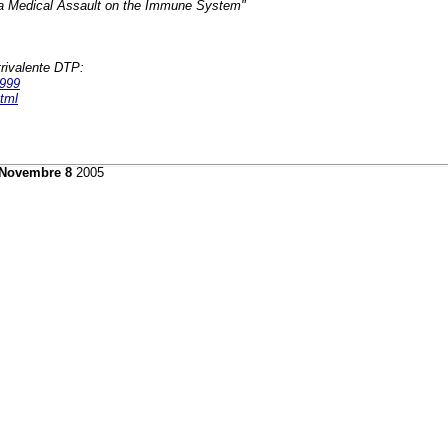
n: a Medical Assault on the Immune System"
trivalente DTP:
1999
tml
 Novembre 8
2005