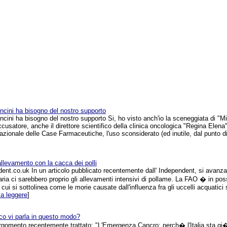
moncini ha bisogno del nostro supporto
oncini ha bisogno del nostro supporto Si, ho visto anch'io la sceneggiata di "M
ccusatore, anche il direttore scientifico della clinica oncologica "Regina Elena
azionale delle Case Farmaceutiche, l'uso sconsiderato (ed inutile, dal punto di 
'allevamento con la cacca dei polli
ent.co.uk In un articolo pubblicato recentemente dall' Independent, si avanza
iaria ci sarebbero proprio gli allevamenti intensivi di pollame. La FAO � in pos
ui si sottolinea come le morie causate dall'influenza fra gli uccelli acquati
 a leggere
]
co vi parla in questo modo?
argomento recentemente trattato: "L'Emergenza Cancro: perch� l'Italia sta gi