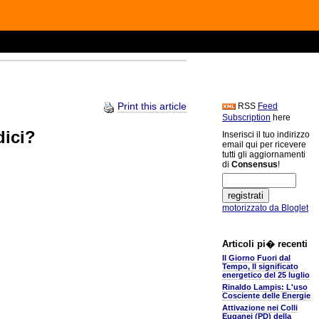
Print this article
RSS
Feed
Subscription
here
dici?
Inserisci il tuo indirizzo
email qui per ricevere
tutti gli aggiornamenti
di
Consensus
!
motorizzato da Bloglet
Articoli pi� recenti
Il Giorno Fuori dal
Tempo, Il significato
energetico del 25 luglio
Rinaldo Lampis: L'uso
Cosciente delle Energie
Attivazione nei Colli
Euganei (PD) della