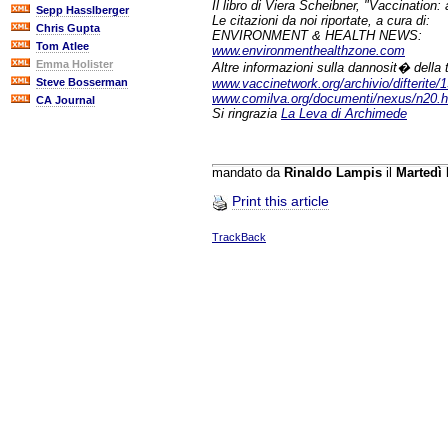
Il libro di Viera Scheibner, "Vaccinatio
Sepp Hasslberger
Le citazioni da noi riportate, a cura di:
Chris Gupta
ENVIRONMENT & HEALTH NEWS:
Tom Atlee
www.environmenthealthzone.com
Emma Holister
Altre informazioni sulla dannosit� della 
www.vaccinetwork.org/archivio/difterite/
Steve Bosserman
www.comilva.org/documenti/nexus/n20.h
CA Journal
Si ringrazia
La Leva di Archimede
mandato da
Rinaldo Lampis
il
Martedì
Print this article
TrackBack