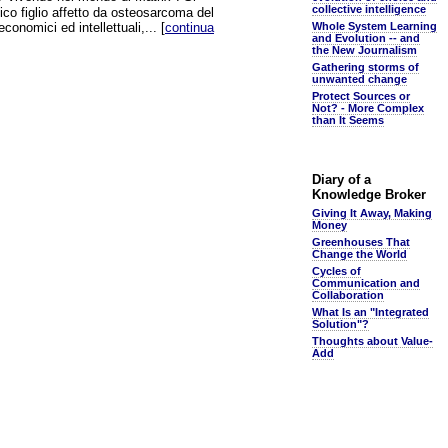
collective intelligence
co figlio affetto da osteosarcoma del
conomici ed intellettuali,... [
continua
Whole System Learning
and Evolution -- and
the New Journalism
Gathering storms of
unwanted change
Protect Sources or
Not? - More Complex
than It Seems
Diary of a
Knowledge Broker
Giving It Away, Making
Money
Greenhouses That
Change the World
Cycles of
Communication and
Collaboration
What Is an "Integrated
Solution"?
Thoughts about Value-
Add