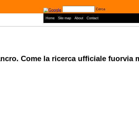
Cerca
|
|
|
Home
Site map
About
Contact
ncro. Come la ricerca ufficiale fuorvia 