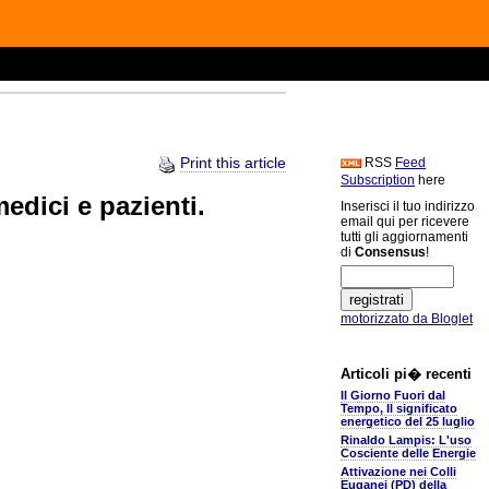
Print this article
RSS
Feed
Subscription
here
medici e pazienti.
Inserisci il tuo indirizzo
email qui per ricevere
tutti gli aggiornamenti
di
Consensus
!
motorizzato da Bloglet
Articoli pi� recenti
Il Giorno Fuori dal
Tempo, Il significato
energetico del 25 luglio
Rinaldo Lampis: L'uso
Cosciente delle Energie
Attivazione nei Colli
Euganei (PD) della