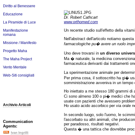
Diritto al Benessere
Educazione
Dr. Robert Cathcart
www.orthomed.com
La Piramide di Luce
Un recente studio sull'effetto della vitam
Manifestazione
romana
Nell'abstract dell'articolo notiamo questa 
Missione / Manifesto
farmacologiche pu� avere un ruolo impre
Progetto Maha
Uno deve trovarsi in
un diverso univer
Ma � naturale, la medicina convenzionale
The Maha Project
farmaceutica derivanti dai trattamenti on
Vento Mentale
La sperimentazione animale per determina
Web-Siti consigliati
Per prima cosa, il sottoscritto ha gi� u
somministrazione avveniva in un tempo c
Ho iniettato a me stesso 180 grammi di a
Ci sono almeno 100 o pi� medici che ha
usate con pazienti che avessero problemi
Archivio Articoli
Ho usato acido ascorbico per via orale n
In secondo luogo, solo l'uomo, le scimmie p
l'ascorbato su altri animali, che produco
Communication
per paradosso, risultati negativi.
Agents:
Questa � una tattica che dovrebbe procra
Ivan Ingrilli