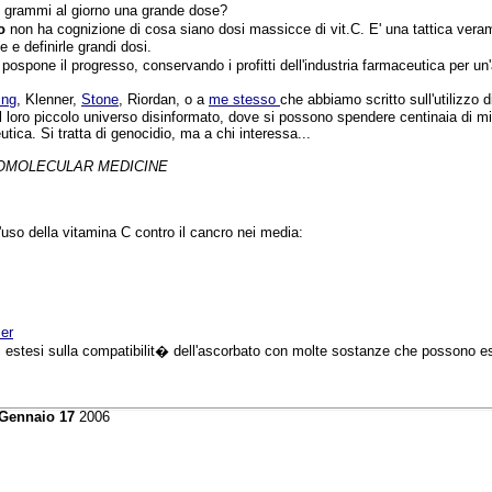
0 grammi al giorno una grande dose?
do
non ha cognizione di cosa siano dosi massicce di vit.C. E' una tattica ve
 e definirle grandi dosi.
pospone il progresso, conservando i profitti dell'industria farmaceutica per un
ing
, Klenner,
Stone
, Riordan, o a
me stesso
che abbiamo scritto sull'utilizzo 
l loro piccolo universo disinformato, dove si possono spendere centinaia di mili
eutica. Si tratta di genocidio, ma a chi interessa...
OMOLECULAR MEDICINE
uso della vitamina C contro il cancro nei media:
cer
di estesi sulla compatibilit� dell'ascorbato con molte sostanze che possono e
 Gennaio 17
2006