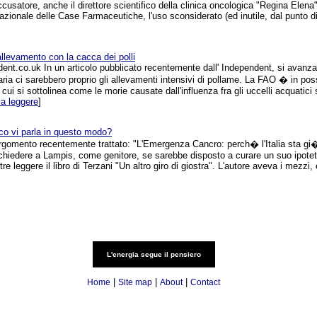
ccusatore, anche il direttore scientifico della clinica oncologica "Regina Elena
azionale delle Case Farmaceutiche, l'uso sconsiderato (ed inutile, dal punto di 
'allevamento con la cacca dei polli
ent.co.uk In un articolo pubblicato recentemente dall' Independent, si avanza
iaria ci sarebbero proprio gli allevamenti intensivi di pollame. La FAO � in pos
ui si sottolinea come le morie causate dall'influenza fra gli uccelli acquati
 a leggere
]
co vi parla in questo modo?
argomento recentemente trattato: "L'Emergenza Cancro: perch� l'Italia sta gi
hiedere a Lampis, come genitore, se sarebbe disposto a curare un suo ipoteti
re leggere il libro di Terzani "Un altro giro di giostra". L'autore aveva i mezzi, e
L'energia segue il pensiero
|
|
|
Home
Site map
About
Contact