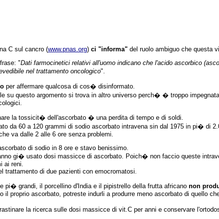
ina C sul cancro (
www.pnas.org
)
ci "informa"
del ruolo ambiguo che questa vi
frase: "
Dati farmocinetici relativi all'uomo indicano che l'acido ascorbico (asco
vedibile nel trattamento oncologico
".
so
per affermare qualcosa di cos� disinformato.
 su questo argomento si trova in altro universo perch� � troppo impegnata a p
cologici.
re la tossicit� dell'ascorbato � una perdita di tempo e di soldi.
sato da 60 a 120 grammi di sodio ascorbato intravena sin dal 1975 in pi� di 2
he va dalle 2 alle 6 ore senza problemi.
scorbato di sodio in 8 ore e stavo benissimo.
nno gi� usato dosi massicce di ascorbato. Poich� non faccio queste intrave
 ai reni.
el trattamento di due pazienti con emocromatosi.
i� grandi, il porcellino d'India e il pipistrello della frutta africano
non produ
no il proprio ascorbato, potreste indurli a produrre meno ascorbato di quello c
stinare la ricerca sulle dosi massicce di vit.C per anni e conservare l'ortodo