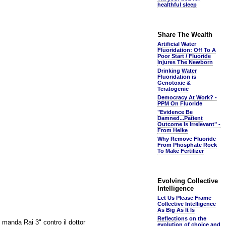
healthful sleep
Share The Wealth
Artificial Water
Fluoridation: Off To A
Poor Start / Fluoride
Injures The Newborn
Drinking Water
Fluoridation is
Genotoxic &
Teratogenic
Democracy At Work? -
PPM On Fluoride
"Evidence Be
Damned...Patient
Outcome Is Irrelevant" -
From Helke
Why Remove Fluoride
From Phosphate Rock
To Make Fertilizer
Evolving Collective
Intelligence
Let Us Please Frame
Collective Intelligence
As Big As It Is
Reflections on the
i manda Rai 3" contro il dottor
evolution of choice and