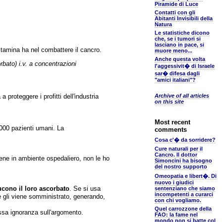
Piramide di Luce
Contatti con gli
Abitanti Invisibili della
Natura
Le statistiche dicono
che, se i tumori si
lasciano in pace, si
tamina ha nel combattere il cancro.
muore meno...
Anche questa volta
rbato) i.v. a concentrazioni
l'aggessivit� di Israele
sar� difesa dagli
"amici italiani"?
roteggere i profitti dell'industria
Archive of all articles
on this site
Most recent
.000 pazienti umani. La
comments
Cosa c'� da sorridere?
Cure naturali per il
Cancro. Il dottor
ne in ambiente ospedaliero, non le ho
Simoncini ha bisogno
del nostro supporto
Omeopatia e libert�. Di
nuovo i giudici
cono il loro ascorbato
. Se si usa
sentenziano che siamo
incompetenti a curarci
he gli viene somministrato, generando,
con chi vogliamo.
Quel carrozzone della
ssa ignoranza sull'argomento.
FAO: la fame nel
mondo non si batte col