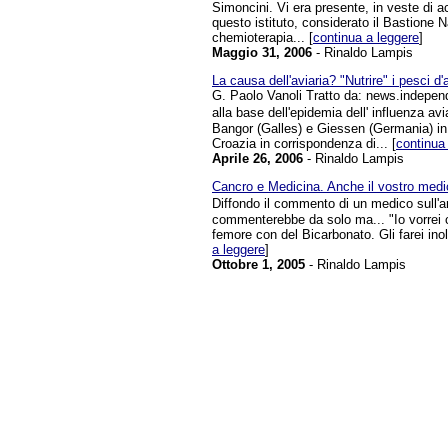
Simoncini. Vi era presente, in veste di a
questo istituto, considerato il Bastione N
chemioterapia... [
continua a leggere
]
Maggio 31, 2006
- Rinaldo Lampis
La causa dell'aviaria? "Nutrire" i pesci d
G. Paolo Vanoli Tratto da: news.independ
alla base dell'epidemia dell' influenza av
Bangor (Galles) e Giessen (Germania) in c
Croazia in corrispondenza di... [
continua
Aprile 26, 2006
- Rinaldo Lampis
Cancro e Medicina. Anche il vostro medi
Diffondo il commento di un medico sull'
commenterebbe da solo ma... "Io vorrei c
femore con del Bicarbonato. Gli farei inolt
a leggere
]
Ottobre 1, 2005
- Rinaldo Lampis