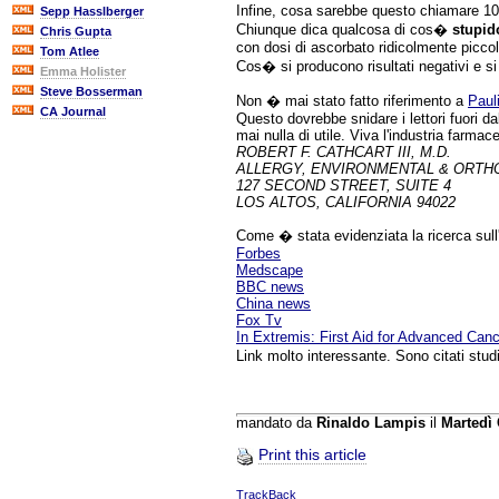
Infine, cosa sarebbe questo chiamare 1
Sepp Hasslberger
Chiunque dica qualcosa di cos�
stupi
Chris Gupta
con dosi di ascorbato ridicolmente piccole
Tom Atlee
Cos� si producono risultati negativi e si 
Emma Holister
Steve Bosserman
Non � mai stato fatto riferimento a
Paul
CA Journal
Questo dovrebbe snidare i lettori fuori da
mai nulla di utile. Viva l'industria farmac
ROBERT F. CATHCART III, M.D.
ALLERGY, ENVIRONMENTAL & ORTH
127 SECOND STREET, SUITE 4
LOS ALTOS, CALIFORNIA 94022
Come � stata evidenziata la ricerca sull'
Forbes
Medscape
BBC news
China news
Fox Tv
In Extremis: First Aid for Advanced Can
Link molto interessante. Sono citati stu
mandato da
Rinaldo Lampis
il
Martedì
Print this article
TrackBack