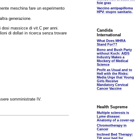
foie gras
ramente meschina fare un esperimento
Vaccino antipapilloma
HPV: stupro sanitario.
'altra generazione.
di dosi massicce di vit.C per anni.
Candida
oni di dollari in ricerca senza trovare
International
What Does MHRA
Stand For??
Bono and Bush Party
without Koch: AIDS
Industry Makes a
Mockery of Medical
Science
Profit as Usual and to
Hell with the Risks:
Media Urge that Young
Girls Receive
Mandatory Cervical
Cancer Vaccine
ssere somministrate IV.
Health Supreme
Multiple sclerosis is
Lyme disease:
Anatomy of a cover-up
Chromotherapy in
Cancer
Inclined Bed Therapy:
Tilt your bed for