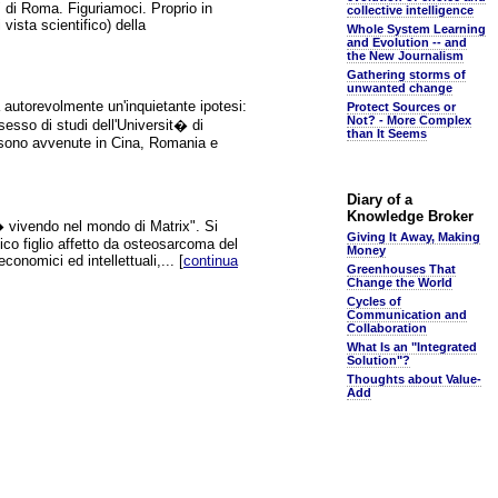
" di Roma. Figuriamoci. Proprio in
collective intelligence
vista scientifico) della
Whole System Learning
and Evolution -- and
the New Journalism
Gathering storms of
unwanted change
 autorevolmente un'inquietante ipotesi:
Protect Sources or
Not? - More Complex
sesso di studi dell'Universit� di
than It Seems
ci sono avvenute in Cina, Romania e
Diary of a
Knowledge Broker
� vivendo nel mondo di Matrix". Si
Giving It Away, Making
co figlio affetto da osteosarcoma del
Money
conomici ed intellettuali,... [
continua
Greenhouses That
Change the World
Cycles of
Communication and
Collaboration
What Is an "Integrated
Solution"?
Thoughts about Value-
Add