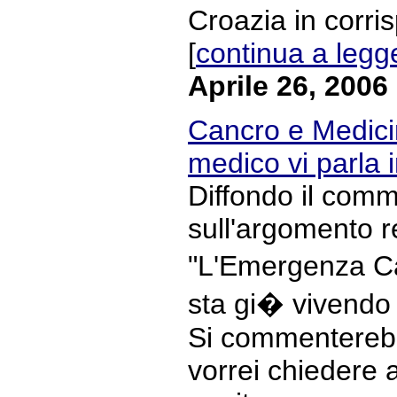
Croazia in corri
[
continua a legg
Aprile 26, 2006
Cancro e Medicin
medico vi parla
Diffondo il com
sull'argomento r
"L'Emergenza Ca
sta gi� vivendo 
Si commenterebb
vorrei chiedere