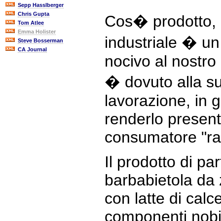
Sepp Hasslberger
Chris Gupta
Cos� prodotto, 
Tom Atlee
Emma Holister
industriale � un
Steve Bosserman
CA Journal
nocivo al nostr
� dovuto alla su
lavorazione, in 
renderlo presenta
consumatore "raf
Il prodotto di pa
barbabietola da 
con latte di calce
componenti nobil