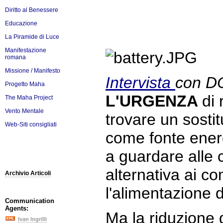
Diritto al Benessere
Educazione
La Piramide di Luce
Manifestazione
romana
Missione / Manifesto
Intervista
con D
Progetto Maha
L'URGENZA
di 
The Maha Project
Vento Mentale
trovare un sostit
Web-Siti consigliati
come fonte energ
a guardare alle 
alternativa ai com
Archivio Articoli
l'alimentazione d
Communication
Agents:
Ma la riduzione d
Ivan Ingrilli