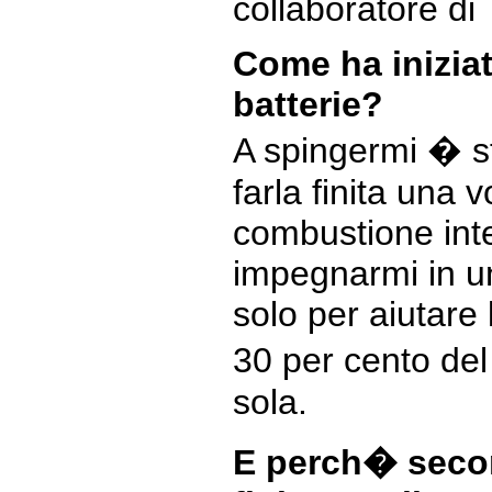
collaboratore di
Come ha iniziat
batterie?
A spingermi � st
farla finita una v
combustione int
impegnarmi in un
solo per aiutare 
30 per cento de
sola.
E perch� secon