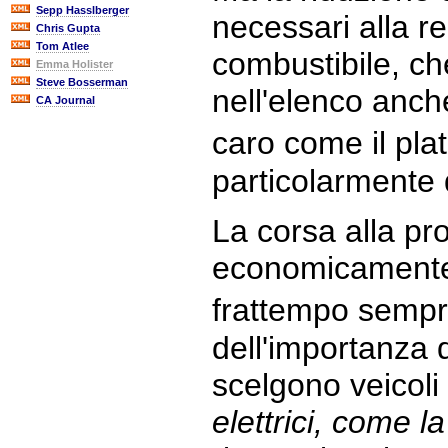
Sepp Hasslberger
necessari alla re
Chris Gupta
Tom Atlee
combustibile, c
Emma Holister
Steve Bosserman
nell'elenco anch
CA Journal
caro come il pla
particolarmente di
La corsa alla pr
economicamente 
frattempo sempr
dell'importanza 
scelgono veicoli i
elettrici, come l