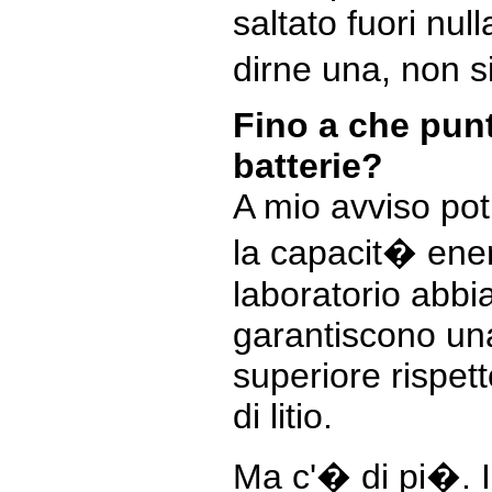
saltato fuori nul
dirne una, non 
Fino a che punt
batterie?
A mio avviso po
la capacit� energe
laboratorio abbi
garantiscono una
superiore rispett
di litio.
Ma c'� di pi�. I