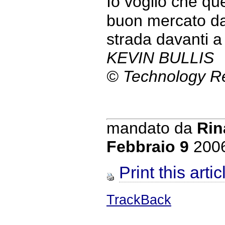
Io voglio che qu
buon mercato da
strada davanti a
KEVIN BULLIS
© Technology R
mandato da
Rin
Febbraio 9
200
Print this artic
TrackBack