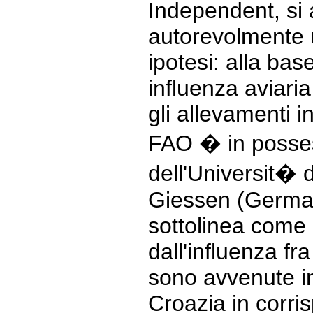
Independent, si
autorevolmente 
ipotesi: alla bas
influenza aviari
gli allevamenti i
FAO � in posses
dell'Universit� 
Giessen (Germani
sottolinea come 
dall'influenza fra
sono avvenute i
Croazia in corri