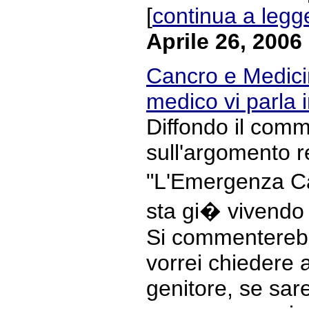
[
continua a legg
Aprile 26, 2006
Cancro e Medicin
medico vi parla
Diffondo il com
sull'argomento r
"L'Emergenza Ca
sta gi� vivendo 
Si commenterebb
vorrei chiedere
genitore, se sar