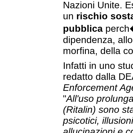
Nazioni Unite. 
un
rischio sost
pubblica
perch
dipendenza, all
morfina, della co
Infatti in uno stu
redatto dalla D
Enforcement Ag
"
All'uso prolunga
(Ritalin) sono st
psicotici, illusio
allucinazioni e 