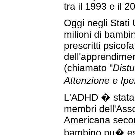
tra il 1993 e il 2
Oggi negli Stati 
milioni di bambi
prescritti psicof
dell'apprendime
(chiamato "
Distu
Attenzione e Ipe
L'ADHD � stata 
membri dell'Asso
Americana secon
bambino pu� ess