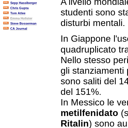
A livello mondial
Sepp Hasslberger
Chris Gupta
studenti sono sta
Tom Atlee
Emma Holister
disturbi mentali.
Steve Bosserman
CA Journal
In Giappone l'us
quadruplicato tra
Nello stesso peri
gli stanziamenti
sono saliti del 
del 151%.
In Messico le ve
metilfenidato
(
Ritalin
) sono a