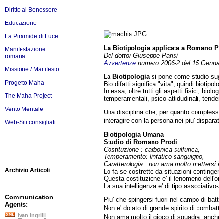
Diritto al Benessere
Educazione
La Piramide di Luce
La Biotipologia applicata a Romano Pr
Manifestazione
Del dottor Giuseppe Parisi
romana
Avvertenze
numero 2006-2 del 15 Genna
Missione / Manifesto
La
Biotipologia
si pone come studio sug
Progetto Maha
Bio difatti significa "vita", quindi biotipo
In essa, oltre tutti gli aspetti fisici, biolo
The Maha Project
temperamentali, psico-attidudinali, tende
Vento Mentale
Una disciplina che, per quanto complessa,
interagire con la persona nei piu' disparat
Web-Siti consigliati
Biotipologia Umana
Studio di Romano Prodi
Costituzione : carbonica-sulfurica,
Temperamento: linfatico-sanguigno,
Caratterologia : non ama molto mettersi i
Archivio Articoli
Lo fa se costretto da situazioni contingen
Questa costituzione e' il fenomeno dell'or
La sua intelligenza e' di tipo associativo-
Communication
Piu' che spingersi fuori nel campo di batt
Agents:
Non e' dotato di grande spirito di combatt
Ivan Ingrilli
Non ama molto il gioco di squadra, anche s