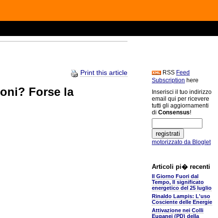
Print this article
RSS
Feed
Subscription
here
coni? Forse la
Inserisci il tuo indirizzo
email qui per ricevere
tutti gli aggiornamenti
di
Consensus
!
motorizzato da Bloglet
Articoli pi� recenti
Il Giorno Fuori dal
Tempo, Il significato
energetico del 25 luglio
Rinaldo Lampis: L'uso
Cosciente delle Energie
Attivazione nei Colli
Euganei (PD) della