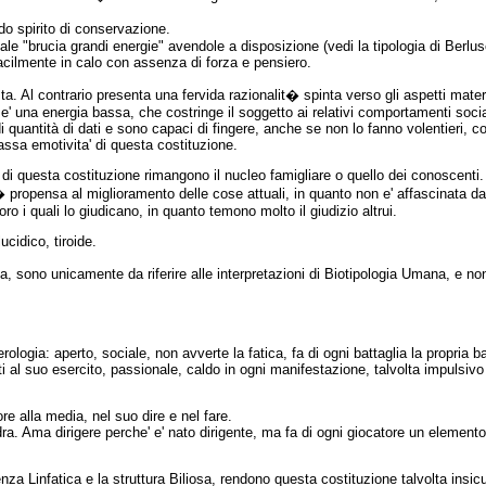
do spirito di conservazione.
ale "brucia grandi energie" avendole a disposizione (vedi la tipologia di Berlus
acilmente in calo con assenza di forza e pensiero.
a. Al contrario presenta una fervida razionalit� spinta verso gli aspetti materi
 e' una energia bassa, che costringe il soggetto ai relativi comportamenti socia
i quantità di dati e sono capaci di fingere, anche se non lo fanno volentieri, 
assa emotivita' di questa costituzione.
' di questa costituzione rimangono il nucleo famigliare o quello dei conoscenti.
� propensa al miglioramento delle cose attuali, in quanto non e' affascinata da
ro i quali lo giudicano, in quanto temono molto il giudizio altrui.
ucidico, tiroide.
ria, sono unicamente da riferire alle interpretazioni di Biotipologia Umana, e non
erologia: aperto, sociale, non avverte la fatica, fa di ogni battaglia la propria b
 al suo esercito, passionale, caldo in ogni manifestazione, talvolta impulsivo
e alla media, nel suo dire e nel fare.
dra. Ama dirigere perche' e' nato dirigente, ma fa di ogni giocatore un elemento
enza Linfatica e la struttura Biliosa, rendono questa costituzione talvolta ins