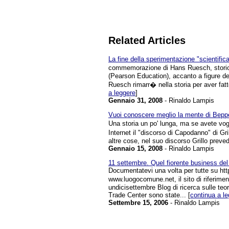
Related Articles
La fine della sperimentazione "scientifica
commemorazione di Hans Ruesch, storico
(Pearson Education), accanto a figure de
Ruesch rimarr� nella storia per aver fatto 
a leggere
]
Gennaio 31, 2008
- Rinaldo Lampis
Vuoi conoscere meglio la mente di Beppe
Una storia un po' lunga, ma se avete vogli
Internet il "discorso di Capodanno" di Gri
altre cose, nel suo discorso Grillo preve
Gennaio 15, 2008
- Rinaldo Lampis
11 settembre. Quel fiorente business de
Documentatevi una volta per tutte su htt
www.luogocomune.net, il sito di riferimen
undicisettembre Blog di ricerca sulle teor
Trade Center sono state... [
continua a l
Settembre 15, 2006
- Rinaldo Lampis