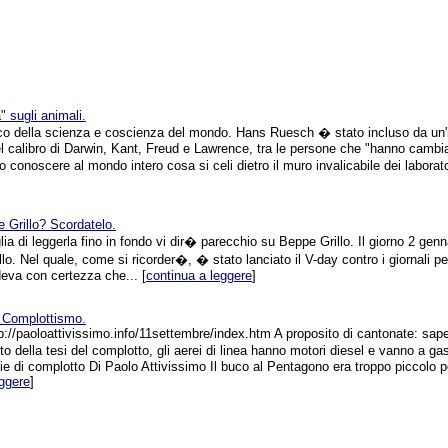
" sugli animali.
 della scienza e coscienza del mondo. Hans Ruesch � stato incluso da un'
l calibro di Darwin, Kant, Freud e Lawrence, tra le persone che "hanno cambi
conoscere al mondo intero cosa si celi dietro il muro invalicabile dei laboratori
 Grillo? Scordatelo.
a di leggerla fino in fondo vi dir� parecchio su Beppe Grillo. Il giorno 2 genna
llo. Nel quale, come si ricorder�, � stato lanciato il V-day contro i giornali pe
deva con certezza che... [
continua a leggere
]
l Complottismo.
p://paoloattivissimo.info/11settembre/index.htm A proposito di cantonate: sa
to della tesi del complotto, gli aerei di linea hanno motori diesel e vanno a ga
ie di complotto Di Paolo Attivissimo Il buco al Pentagono era troppo piccolo pe
eggere
]