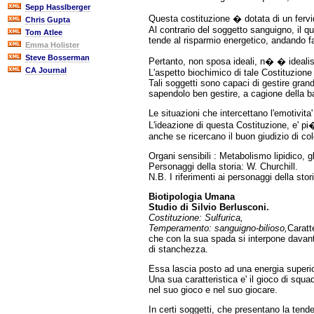
Sepp Hasslberger
Questa costituzione � dotata di un fervi
Chris Gupta
Al contrario del soggetto sanguigno, il qu
Tom Atlee
tende al risparmio energetico, andando f
Emma Holister
Steve Bosserman
Pertanto, non sposa ideali, n� � idealist
CA Journal
L'aspetto biochimico di tale Costituzione
Tali soggetti sono capaci di gestire grand
sapendolo ben gestire, a cagione della b
Le situazioni che intercettano l'emotivita
L'ideazione di questa Costituzione, e' pi
anche se ricercano il buon giudizio di colo
Organi sensibili : Metabolismo lipidico, gl
Personaggi della storia: W. Churchill.
N.B. I riferimenti ai personaggi della sto
Biotipologia Umana
Studio di Silvio Berlusconi.
Costituzione: Sulfurica,
Temperamento: sanguigno-bilioso,
Caratt
che con la sua spada si interpone davanti
di stanchezza.
Essa lascia posto ad una energia superior
Una sua caratteristica e' il gioco di squa
nel suo gioco e nel suo giocare.
In certi soggetti, che presentano la tend