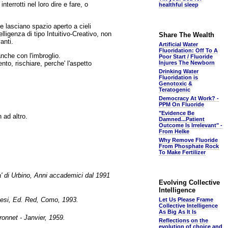
errotti nel loro dire e fare, o
healthful sleep
e lasciano spazio aperto a cieli
lligenza di tipo Intuitivo-Creativo, non
Share The Wealth
anti.
Artificial Water
Fluoridation: Off To A
nche con l'imbroglio.
Poor Start / Fluoride
o, rischiare, perche' l'aspetto
Injures The Newborn
Drinking Water
Fluoridation is
Genotoxic &
Teratogenic
Democracy At Work? -
PPM On Fluoride
"Evidence Be
 ad altro.
Damned...Patient
Outcome Is Irrelevant" -
From Helke
Why Remove Fluoride
From Phosphate Rock
To Make Fertilizer
a' di Urbino, Anni accademici dal 1991
Evolving Collective
Intelligence
si, Ed. Red, Como, 1993.
Let Us Please Frame
Collective Intelligence
As Big As It Is
nnet - Janvier, 1959.
Reflections on the
evolution of choice and