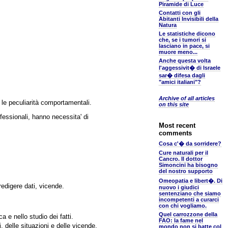
Piramide di Luce
Contatti con gli
Abitanti Invisibili della
Natura
Le statistiche dicono
che, se i tumori si
lasciano in pace, si
muore meno...
Anche questa volta
l'aggessivit� di Israele
sar� difesa dagli
"amici italiani"?
Archive of all articles
 le peculiarità comportamentali.
on this site
fessionali, hanno necessita' di
Most recent
comments
Cosa c'� da sorridere?
Cure naturali per il
Cancro. Il dottor
Simoncini ha bisogno
del nostro supporto
Omeopatia e libert�. Di
redigere dati, vicende.
nuovo i giudici
sentenziano che siamo
incompetenti a curarci
con chi vogliamo.
Quel carrozzone della
 e nello studio dei fatti.
FAO: la fame nel
, delle situazioni e delle vicende.
mondo non si batte col