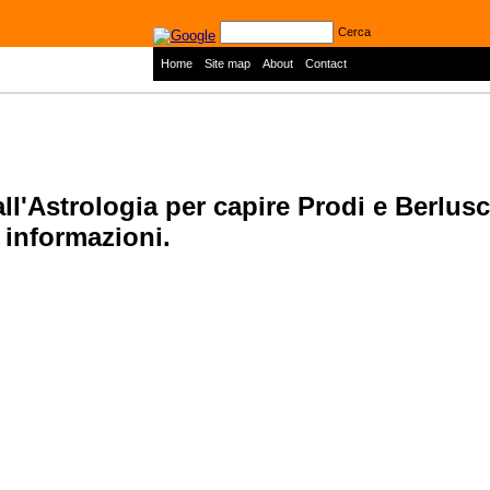
Cerca
|
|
|
Home
Site map
About
Contact
 all'Astrologia per capire Prodi e Berlus
 informazioni.