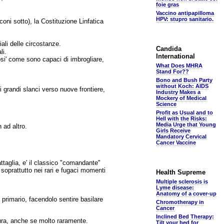
foie gras
Vaccino antipapilloma
HPV: stupro sanitario.
coni sotto), la Costituzione Linfatica
ali delle circostanze.
Candida
li.
International
cosi' come sono capaci di imbrogliare,
What Does MHRA
Stand For??
Bono and Bush Party
without Koch: AIDS
i grandi slanci verso nuove frontiere,
Industry Makes a
Mockery of Medical
Science
Profit as Usual and to
Hell with the Risks:
Media Urge that Young
 ad altro.
Girls Receive
Mandatory Cervical
Cancer Vaccine
attaglia, e' il classico "comandante"
 soprattutto nei rari e fugaci momenti
Health Supreme
Multiple sclerosis is
Lyme disease:
Anatomy of a cover-up
 primario, facendolo sentire basilare
Chromotherapy in
Cancer
Inclined Bed Therapy:
icura, anche se molto raramente.
Tilt your bed for