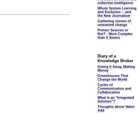
collective intelligence
Whole System Learning
and Evolution -- and
the New Journalism
Gathering storms of
unwanted change
Protect Sources or
Not? - More Complex
than It Seems
Diary of a
Knowledge Broker
Giving It Away, Making
Money
Greenhouses That
Change the World
Cycles of
Communication and
Collaboration
What Is an "Integrated
Solution"?
Thoughts about Value-
Add