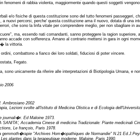
 fenomeni di rabbia violenta, maggiormente quando questi soggetti vengono int
rbali e/o fisiche di questa costituzione sono del tutto fenomeni passeggeri, ch
, a nuovi percorsi, perche' questa costituzione ama il nuovo, dotata di una inte
errori, che sono la linfa vitale per comprendere meglio, per non sbagliare in av
cuore", ma, essendo nati comandanti, sanno proteggere la ragion superiore, a
nno accade con sofferenza. Amano al contrario mettersi in gara in ogni moment
� la vittoria.
dini, combattono a fianco dei loro soldati, fiduciosi di poter vincere.
rostata, Fegato.
ria, sono unicamente da riferire alle interpretazioni di Biotipologia Umana, e non
io 2006
d. Ambrosiano 2002
 Lezioni svolte all'Istituto di Medicina Olistica e di Ecologia dell'Universit
e journali�r. Ed Maloine 1973.
TA', Accademia Cinese di medicina Tradizionale: Piante medicinali Cine
ons, Le françois, Paris 1978.
 la gemmoth�rapie "Archives Hom�opathiques de Normandie" N.21 Ed.J.Peyro
s plantes dans la terapeutique moderne, Maloine, Paris 1990.