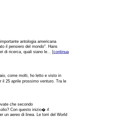
importante antologia americana
ato il pensiero del mondo". Hans
 di ricerca, quali siano le... [
continua
io, come molti, ho letto e visto in
r il 25 aprile prossimo venturo. Tra le
pevate che secondo
solio? Con questo inizio� rl
r un aereo di linea. Le torri del World