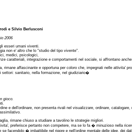
odi e Silvio Berlusconi
io 2006
li esseri umani viventi.
logia non e' altro che lo "studio del tipo vivente".
gici, medici, psicologici,
nze caratteriali, integrazione e comportamenti nel sociale, si affrontano anche
 rimane affascinante e opportuna per coloro che, impegnati nelle attivita' pro
i settori: sanitario, nella formazione, nel giudiziario�
n gioco.
ti.
dine e dell'ordinare, non presenta rivali nel visualizzare, ordinare, catalogare, 
assimilativo.
aglia, rimane chiuso a studiare a tavolino le strategie migliori.
ivita', preferisce pertanto non competere, ma se lo fa � minuzioso nella ricerca
e facendolo � imbattibile nel rigore e nell'ordine mentale delle idee, dei dati