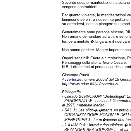
Sovente queste manifestazioni sfociano in
vengono contraddetti.
Per quanto violente, le manifestazioni ve
luminosi e sereni, a nuove interpretazioni
sa arrendersi, non sa piangere sui propri 
Generalmente sono persone sincere, "di 
Non amano demandare ad altri, e se lo fa
temperamentale � la gara, e il ricercare 
Non sanno perdere. Mentre impartiscono or
Organi sensibili: Cuore e circolazione, P
Personaggi della storia: Giulio Cesare.
N.B. I riferimenti ai personaggi della sto
Giuseppe Parisi
Avvertenze
numero 2006-2 del 15 Genna
http://www.aduc.it/dyn/avvertenze
Bibliografia
- Corrado BORNORONI "Biotipologia" E
- ZANGHIRATI W.: Lezioni di Gemmoterapia,
al 1997, materiale inedito.
- SAL J.: Les oligo�l�ments en pratiqu
- ORGANIZZAZIONE MONDIALE DELLA SANI
- MENETRIER J.: La m�decine des foncti
- JULIAN O.A.: Introduction clinique �
- BEZANGER BEAUQUESNE L.- et alt.: Le