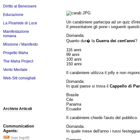
Diritto al Benessere
Educazione
Un carabiniere partecipa ad un quiz d'inte
La Piramide di Luce
Il presentatore gli pone i seguenti quesiti
Manifestazione
Domanda:
romana
Quanto dur� la
Guerra dei cent'anni
?
Missione / Manifesto
116 anni
Progetto Maha
99 anni
100 anni
The Maha Project
150 anni
Vento Mentale
Il carabiniere utilizza il jolly e non risp
Web-Siti consigliati
Domanda:
In qual paese si trova il
Cappello di P
Brasile
Cile
Panama
Ecuador
Archivio Articoli
Il carabiniere chiede l'aiuto del pubblico.
Communication
Domanda:
Agents:
In quale mese dell'anno i russi festeggia
Ivan Ingrilli
Gennaio