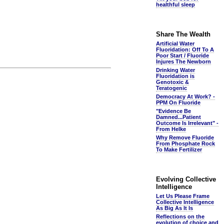
healthful sleep
Share The Wealth
Artificial Water
Fluoridation: Off To A
Poor Start / Fluoride
Injures The Newborn
Drinking Water
Fluoridation is
Genotoxic &
Teratogenic
Democracy At Work? -
PPM On Fluoride
"Evidence Be
Damned...Patient
Outcome Is Irrelevant" -
From Helke
Why Remove Fluoride
From Phosphate Rock
To Make Fertilizer
Evolving Collective
Intelligence
Let Us Please Frame
Collective Intelligence
As Big As It Is
Reflections on the
evolution of choice and