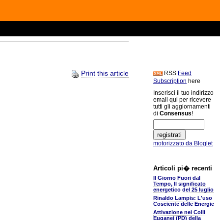
Print this article
RSS
Feed
Subscription
here
Inserisci il tuo indirizzo
email qui per ricevere
tutti gli aggiornamenti
di
Consensus
!
motorizzato da Bloglet
Articoli pi� recenti
Il Giorno Fuori dal
Tempo, Il significato
energetico del 25 luglio
Rinaldo Lampis: L'uso
Cosciente delle Energie
Attivazione nei Colli
Euganei (PD) della