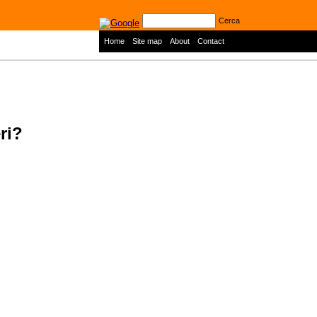
Cerca
|
|
|
Home
Site map
About
Contact
ri?