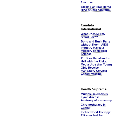
foie gras
Vaccino antipapilloma
HPV: stupro sanitario.
Candida
International
What Does MHRA
Stand For??
Bono and Bush Party
without Koch: AIDS
Industry Makes a
Mockery of Medical
Science
Profit as Usual and to
Hell with the Risks:
Media Urge that Young
Girls Receive
Mandatory Cervical
Cancer Vaccine
Health Supreme
Multiple sclerosis is
Lyme disease:
Anatomy of a cover-up
Chromotherapy in
Cancer
Inclined Bed Therapy:
Tilt your bed for