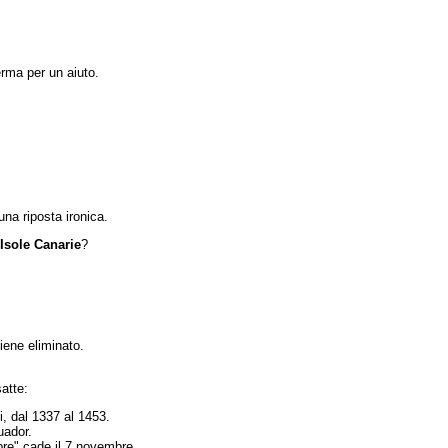
erma per un aiuto.
 una riposta ironica.
Isole Canarie
?
iene eliminato.
atte:
i, dal 1337 al 1453.
uador.
obre" cade il 7 novembre.