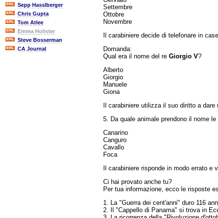
Sepp Hasslberger
Settembre
Ottobre
Chris Gupta
Novembre
Tom Atlee
Emma Holister
Il carabiniere decide di telefonare in cas
Steve Bosserman
Domanda:
CA Journal
Qual era il nome del re
Giorgio V
?
Alberto
Giorgio
Manuele
Giona
Il carabiniere utilizza il suo diritto a dare
5. Da quale animale prendono il nome le
Canarino
Canguro
Cavallo
Foca
Il carabiniere risponde in modo errato e v
Ci hai provato anche tu?
Per tua informazione, ecco le risposte es
1. La "Guerra dei cent'anni" duro 116 ann
2. Il "Cappello di Panama" si trova in Ec
3. La ricorrenza della "Rivoluzione d'ott