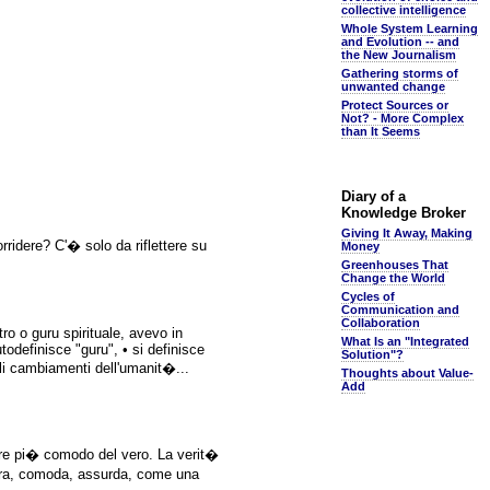
collective intelligence
Whole System Learning
and Evolution -- and
the New Journalism
Gathering storms of
unwanted change
Protect Sources or
Not? - More Complex
than It Seems
Diary of a
Knowledge Broker
Giving It Away, Making
idere? C'� solo da riflettere su
Money
Greenhouses That
Change the World
Cycles of
Communication and
Collaboration
ro o guru spirituale, avevo in
What Is an "Integrated
utodefinisce "guru", • si definisce
Solution"?
bili cambiamenti dell'umanit�...
Thoughts about Value-
Add
re pi� comodo del vero. La verit�
pigra, comoda, assurda, come una