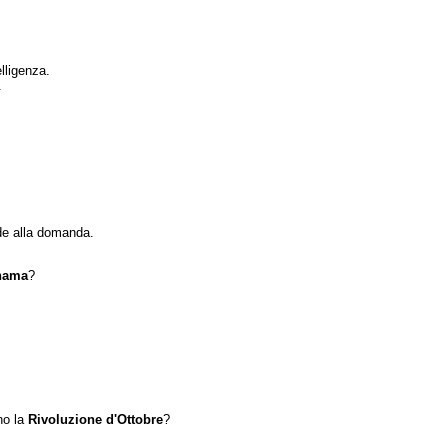
lligenza.
.
onde alla domanda.
anama
?
no la
Rivoluzione d'Ottobre
?