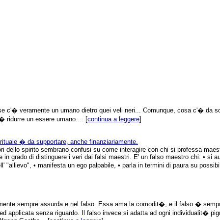
e c'� veramente un umano dietro quei veli neri... Comunque, cosa c'� da sorr
� ridurre un essere umano.... [
continua a leggere
]
irituale � da supportare, anche finanziariamente.
ori dello spirito sembrano confusi su come interagire con chi si professa maest
in grado di distinguere i veri dai falsi maestri. E' un falso maestro chi: • si a
ell' "allievo", • manifesta un ego palpabile, • parla in termini di paura su possi
amente sempre assurda e nel falso. Essa ama la comodit�, e il falso � semp
ed applicata senza riguardo. Il falso invece si adatta ad ogni individualit� 