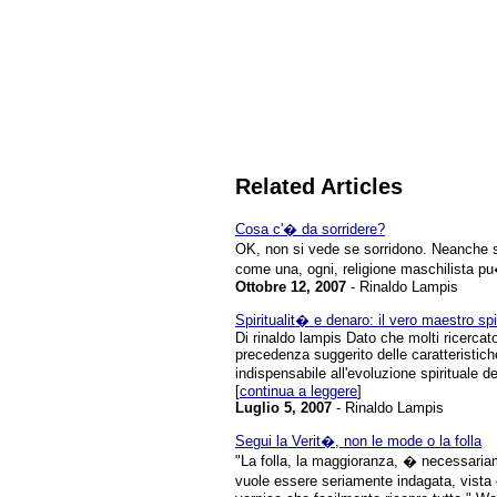
Related Articles
Cosa c'� da sorridere?
OK, non si vede se sorridono. Neanche s
come una, ogni, religione maschilista pu
Ottobre 12, 2007
- Rinaldo Lampis
Spiritualit� e denaro: il vero maestro sp
Di rinaldo lampis Dato che molti ricercat
precedenza suggerito delle caratteristiche 
indispensabile all'evoluzione spirituale d
[
continua a leggere
]
Luglio 5, 2007
- Rinaldo Lampis
Segui la Verit�, non le mode o la folla
"La folla, la maggioranza, � necessari
vuole essere seriamente indagata, vista 