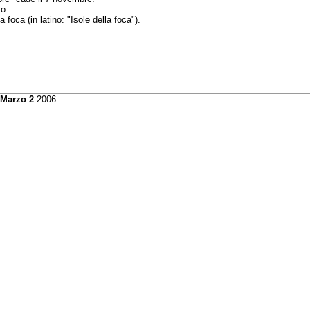
to.
foca (in latino: "Isole della foca").
 Marzo 2
2006