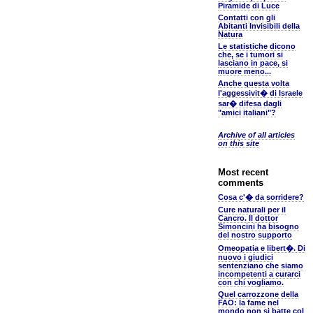
Piramide di Luce
Contatti con gli
Abitanti Invisibili della
Natura
Le statistiche dicono
che, se i tumori si
lasciano in pace, si
muore meno...
Anche questa volta
l'aggessivit� di Israele
sar� difesa dagli
"amici italiani"?
Archive of all articles
on this site
Most recent
comments
Cosa c'� da sorridere?
Cure naturali per il
Cancro. Il dottor
Simoncini ha bisogno
del nostro supporto
Omeopatia e libert�. Di
nuovo i giudici
sentenziano che siamo
incompetenti a curarci
con chi vogliamo.
Quel carrozzone della
FAO: la fame nel
mondo non si batte col