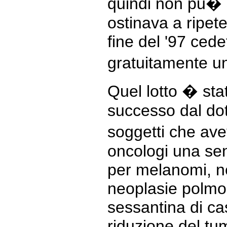
quindi non pu� se
ostinava a ripet
fine del '97 ced
gratuitamente un
Quel lotto � sta
successo dal dot
soggetti che av
oncologi una se
per melanomi, n
neoplasie polmon
sessantina di ca
riduzione del tu