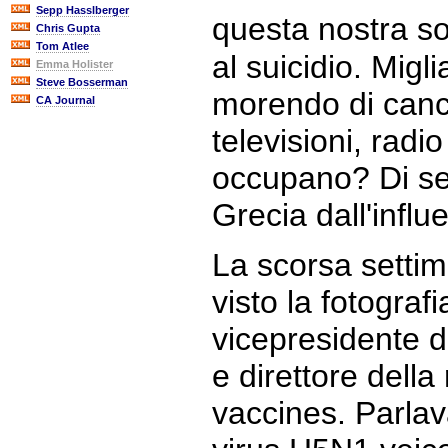
Sepp Hasslberger
questa nostra s
Chris Gupta
Tom Atlee
al suicidio. Migl
Emma Holister
Steve Bosserman
morendo di cancr
CA Journal
televisioni, radi
occupano? Di sett
Grecia dall'influ
La scorsa sett
visto la fotograf
vicepresidente d
e direttore della
vaccines. Parla