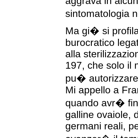
aggrava in alcu
sintomatologia n
Ma gi� si profila
burocratico lega
alla sterilizzazio
197, che solo il 
pu� autorizzare
Mi appello a Fr
quando avr� fini
galline ovaiole, 
germani reali, p