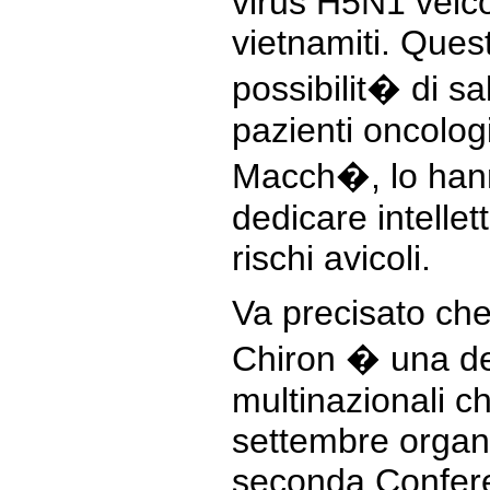
virus H5N1 veicol
vietnamiti. Que
possibilit� di sa
pazienti oncolog
Macch�, lo han
dedicare intellet
rischi avicoli.
Va precisato che
Chiron � una de
multinazionali c
settembre organ
seconda Confer