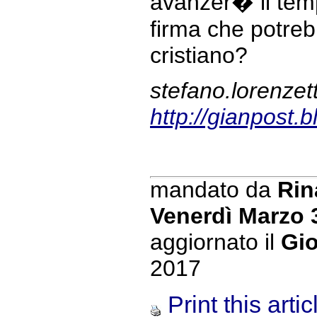
avanzer� il tem
firma che potre
cristiano?
stefano.lorenzett
http://gianpost.
mandato da
Rin
Venerdì Marzo 
aggiornato il
Gio
2017
Print this artic