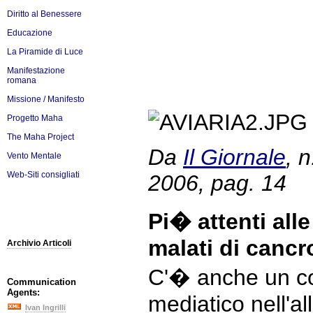
Diritto al Benessere
Educazione
La Piramide di Luce
Manifestazione
romana
Missione / Manifesto
Progetto Maha
The Maha Project
Da
Il Giornale
, 
Vento Mentale
Web-Siti consigliati
2006, pag. 14
Pi� attenti alle
malati di cancr
Archivio Articoli
C'� anche un c
Communication
Agents:
mediatico nell'a
Ivan Ingrilli