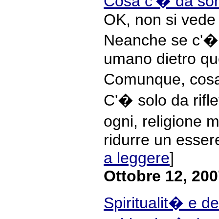
Cosa c'� da sor
OK, non si vede 
Neanche se c'�
umano dietro quei
Comunque, cosa
C'� solo da rifl
ogni, religione 
ridurre un esser
a leggere
]
Ottobre 12, 20
Spiritualit� e d