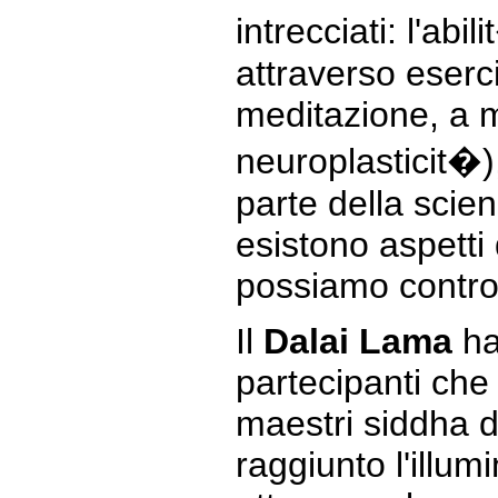
intrecciati: l'abil
attraverso eserc
meditazione, a m
neuroplasticit�)
parte della scie
esistono aspetti
possiamo control
Il
Dalai Lama
ha
partecipanti che
maestri siddha 
raggiunto l'illum