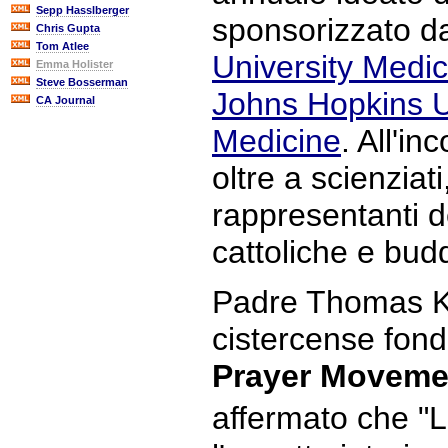
Sepp Hasslberger
sponsorizzato d
Chris Gupta
Tom Atlee
University Medic
Emma Holister
Steve Bosserman
Johns Hopkins U
CA Journal
Medicine
. All'in
oltre a scienziat
rappresentanti de
cattoliche e budd
Padre Thomas K
cistercense fon
Prayer Moveme
affermato che "L