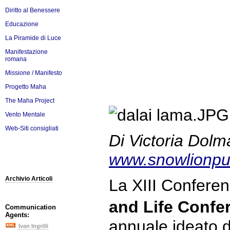
Diritto al Benessere
Educazione
La Piramide di Luce
Manifestazione
romana
Missione / Manifesto
Progetto Maha
The Maha Project
Vento Mentale
Web-Siti consigliati
Di Victoria Dolm
www.snowlionp
Archivio Articoli
La XIII Conferen
and Life Confe
Communication
Agents:
annuale ideato 
Ivan Ingrilli