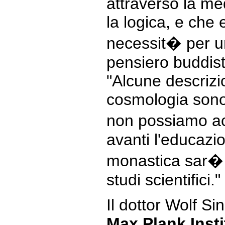
attraverso la me
la logica, e che 
necessit� per u
pensiero buddist
"Alcune descrizio
cosmologia sono
non possiamo ac
avanti l'educazi
monastica sar�
studi scientifici."
Il dottor Wolf Si
Max Plank Insti