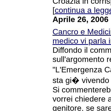
Croazia in corri
[
continua a legg
Aprile 26, 2006
Cancro e Medicin
medico vi parla
Diffondo il com
sull'argomento r
"L'Emergenza Ca
sta gi� vivendo 
Si commenterebb
vorrei chiedere
genitore, se sar