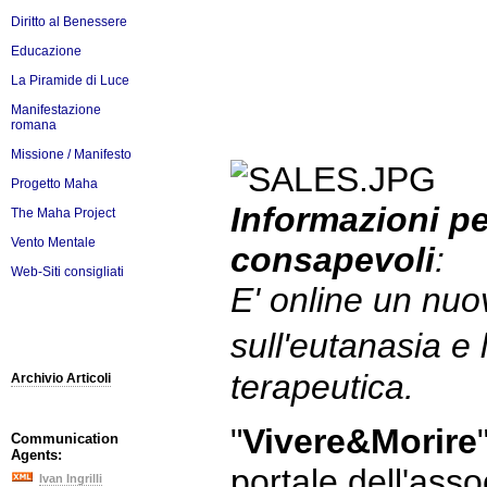
Diritto al Benessere
Educazione
La Piramide di Luce
Manifestazione
romana
Missione / Manifesto
Progetto Maha
Informazioni pe
The Maha Project
Vento Mentale
consapevoli
:
Web-Siti consigliati
E' online un nuov
sull'eutanasia e 
terapeutica.
Archivio Articoli
"
Vivere&Morire
Communication
Agents:
portale dell'ass
Ivan Ingrilli