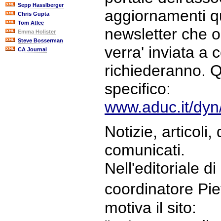
Sepp Hasslberger
aggiornamenti qu
Chris Gupta
Tom Atlee
newsletter che 
Emma Holister
Steve Bosserman
verra' inviata a 
CA Journal
richiederanno. Qu
specifico:
www.aduc.it/dyn
Notizie, articoli
comunicati.
Nell'editoriale di
coordinatore Pie
motiva il sito: