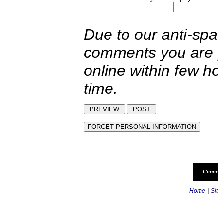
Due to our anti-sp
comments you are p
online within few h
time.
L'ener
|
Home
Si