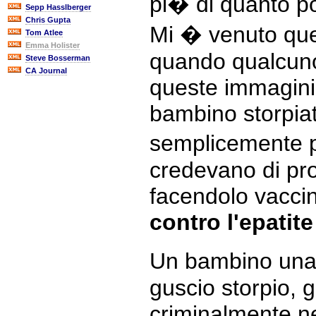
pi� di quanto po
Sepp Hasslberger
Chris Gupta
Mi � venuto que
Tom Atlee
Emma Holister
quando qualcun
Steve Bosserman
CA Journal
queste immagini,
bambino storpia
semplicemente p
credevano di pro
facendolo vacci
contro l'epatite
Un bambino una 
guscio storpio, g
criminalmente ne