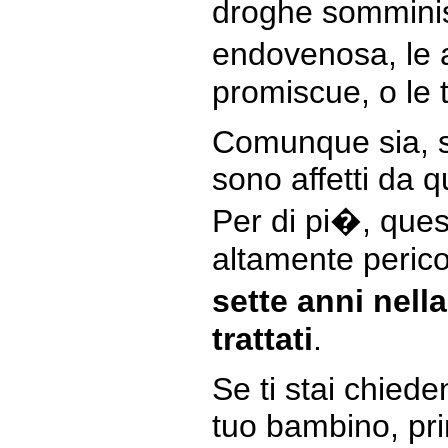
droghe somminis
endovenosa, le a
promiscue, o le 
Comunque sia, s
sono affetti da q
Per di pi�, ques
altamente peric
sette anni nel
trattati
.
Se ti stai chiede
tuo bambino, pri