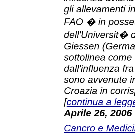
gli allevamenti i
FAO � in posses
dell'Universit� 
Giessen (Germani
sottolinea come 
dall'influenza fra
sono avvenute i
Croazia in corri
[
continua a legg
Aprile 26, 2006
Cancro e Medicin