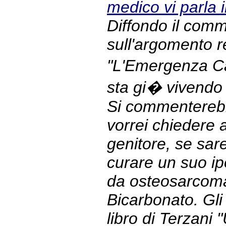
medico vi parla
Diffondo il com
sull'argomento r
"L'Emergenza Ca
sta gi� vivendo 
Si commenterebb
vorrei chiedere
genitore, se sar
curare un suo ipo
da osteosarcoma
Bicarbonato. Gli 
libro di Terzani "