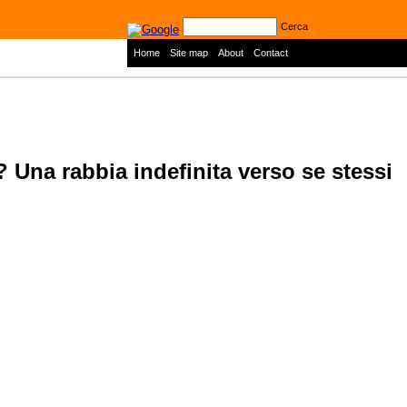
Cerca
|
|
|
Home
Site map
About
Contact
? Una rabbia indefinita verso se stessi