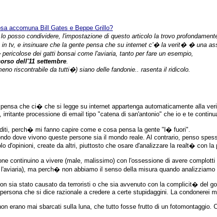
sa accomuna Bill Gates e Beppe Grillo?
lo posso condividere, l'impostazione di questo articolo la trovo profondamente
 in tv, e insinuare che la gente pensa che su internet c'� la verit� � una assu
� pericolose dei gatti bonsai come l'aviaria, tanto per fare un esempio,
orso dell'11 settembre
.
no riscontrabile da tutti�) siano delle fandonie.. rasenta il ridicolo.
 pensa che ci� che si legge su internet appartenga automaticamente alla ver
 irritante processione di email tipo "catena di san'antonio" che io e te conti
ti, perch� mi fanno capire come e cosa pensa la gente "l� fuori".
ndo dove vivono queste persone sia il mondo reale. Al contrario, penso spess
lo d'opinioni, create da altri, piuttosto che osare d'analizzare la realt� con la
continuino a vivere (male, malissimo) con l'ossessione di avere complotti tutt
i l'aviaria), ma perch� non abbiamo il senso della misura quando analizziamo
on sia stato causato da terroristi o che sia avvenuto con la complicit� del 
 persona che si dice razionale a credere a certe stupidaggini. La condonerei 
 non erano mai sbarcati sulla luna, che tutto fosse frutto di un fotomontaggio. 