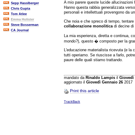
A mio parere queste lucide allucinazioni 
Sepp Hasslberger
Hanno questa rabbia generalizzata verso l
Chris Gupta
personali e intellettuali provengono da 
Tom Atlee
Emma Holister
Che noia e che spreco di tempo, tentare 
Steve Bosserman
collaborazione monolitica
di decine di 
CA Journal
La mia esperienza, diretta e continua, c
mondo?), questo � composto per la gran p
L'educazione materialista ricevuta (e la c
tutti operiamo. Se riuscisse a farlo, pot
paure delle quali stiamo trattando.
mandato da
Rinaldo Lampis
il
Giovedì
aggiornato il
Giovedì Gennaio 26
2017
Print this article
TrackBack