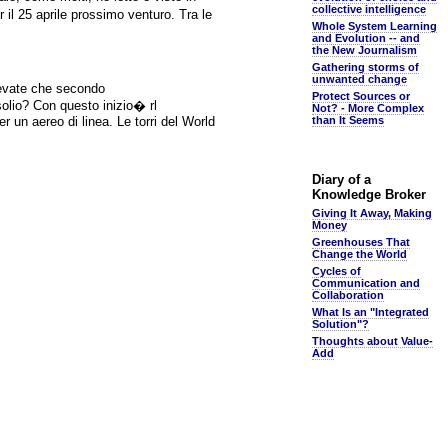
collective intelligence
r il 25 aprile prossimo venturo. Tra le
Whole System Learning
and Evolution -- and
the New Journalism
Gathering storms of
unwanted change
pevate che secondo
Protect Sources or
solio? Con questo inizio� rl
Not? - More Complex
r un aereo di linea. Le torri del World
than It Seems
Diary of a
Knowledge Broker
Giving It Away, Making
Money
Greenhouses That
Change the World
Cycles of
Communication and
Collaboration
What Is an "Integrated
Solution"?
Thoughts about Value-
Add