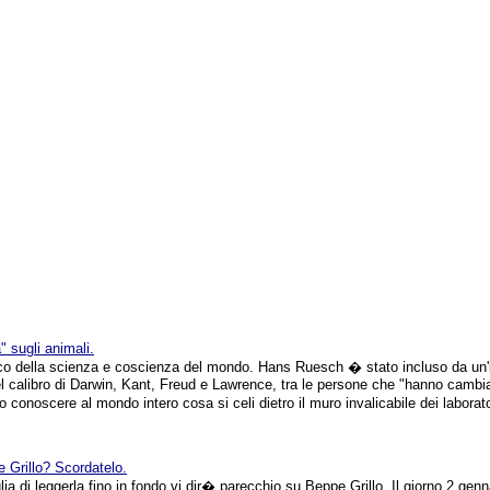
" sugli animali.
 della scienza e coscienza del mondo. Hans Ruesch � stato incluso da un'
l calibro di Darwin, Kant, Freud e Lawrence, tra le persone che "hanno cambi
conoscere al mondo intero cosa si celi dietro il muro invalicabile dei laboratori
 Grillo? Scordatelo.
a di leggerla fino in fondo vi dir� parecchio su Beppe Grillo. Il giorno 2 genna