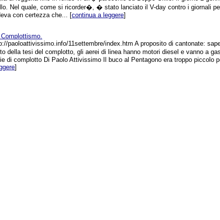
llo. Nel quale, come si ricorder�, � stato lanciato il V-day contro i giornali pe
deva con certezza che... [
continua a leggere
]
l Complottismo.
p://paoloattivissimo.info/11settembre/index.htm A proposito di cantonate: sa
to della tesi del complotto, gli aerei di linea hanno motori diesel e vanno a ga
ie di complotto Di Paolo Attivissimo Il buco al Pentagono era troppo piccolo pe
eggere
]