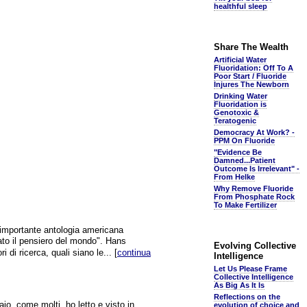
healthful sleep
Share The Wealth
Artificial Water
Fluoridation: Off To A
Poor Start / Fluoride
Injures The Newborn
Drinking Water
Fluoridation is
Genotoxic &
Teratogenic
Democracy At Work? -
PPM On Fluoride
"Evidence Be
Damned...Patient
Outcome Is Irrelevant" -
From Helke
Why Remove Fluoride
From Phosphate Rock
To Make Fertilizer
importante antologia americana
ato il pensiero del mondo". Hans
Evolving Collective
 di ricerca, quali siano le... [
continua
Intelligence
Let Us Please Frame
Collective Intelligence
As Big As It Is
Reflections on the
io, come molti, ho letto e visto in
evolution of choice and