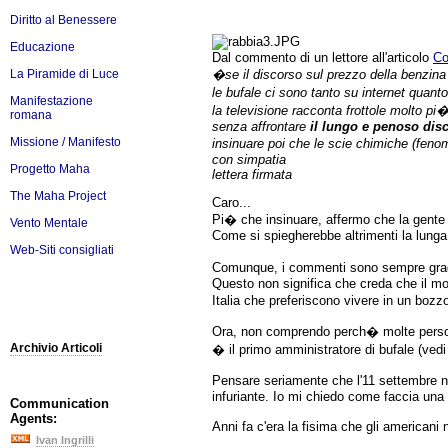
Diritto al Benessere
Educazione
Dal commento di un lettore all'articolo
Co
�se il discorso sul prezzo della benzina 
La Piramide di Luce
le bufale ci sono tanto su internet quanto
Manifestazione
la televisione racconta frottole molto pi
romana
senza affrontare
il lungo e penoso disc
Missione / Manifesto
insinuare poi che le scie chimiche (fenome
con simpatia
Progetto Maha
lettera firmata
The Maha Project
Caro...
Pi� che insinuare, affermo che la gente
Vento Mentale
Come si spiegherebbe altrimenti la lunga,
Web-Siti consigliati
Comunque, i commenti sono sempre gradi
Questo non significa che creda che il mo
Italia che preferiscono vivere in un bozzo
Ora, non comprendo perch� molte persone 
Archivio Articoli
� il primo amministratore di bufale (ved
Pensare seriamente che l'11 settembre n
infuriante. Io mi chiedo come faccia una
Communication
Agents:
Anni fa c'era la fisima che gli americani
Ivan Ingrilli