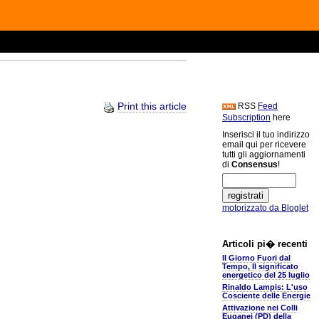
Print this article
RSS
Feed
Subscription
here
Inserisci il tuo indirizzo
email qui per ricevere
tutti gli aggiornamenti
di
Consensus
!
motorizzato da Bloglet
Articoli pi� recenti
Il Giorno Fuori dal
Tempo, Il significato
energetico del 25 luglio
Rinaldo Lampis: L'uso
Cosciente delle Energie
Attivazione nei Colli
Euganei (PD) della