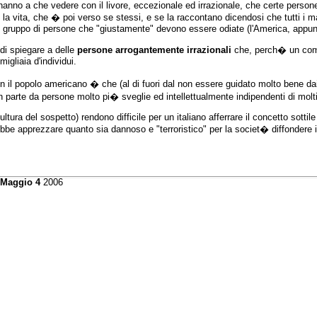
hanno a che vedere con il livore, eccezionale ed irrazionale, che certe person
a vita, che � poi verso se stessi, e se la raccontano dicendosi che tutti i mal
un gruppo di persone che "giustamente" devono essere odiate (l'America, appun
di spiegare a delle
persone arrogantemente irrazionali
che, perch� un comp
migliaia d'individui.
on il popolo americano � che (al di fuori dal non essere guidato molto bene da
arte da persone molto pi� sveglie ed intellettualmente indipendenti di molti i
ultura del sospetto) rendono difficile per un italiano afferrare il concetto sotti
rebbe apprezzare quanto sia dannoso e "terroristico" per la societ� diffondere
 Maggio 4
2006