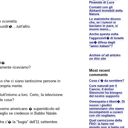
Piramide di Luce
Contatti con gli
Abitanti Invisibili della
Natura
Le statistiche dicono
 scorretta.
che, se i tumori si
lasciano in pace, si
rdit�....tutt'altro.
muore meno...
Anche questa volta
l'aggessivit� di Israele
sar� difesa dagli
"amici italiani"?
Archive of all articles
on this site
it�.
nuamente riceviamo?
Most recent
comments
o che ci siano tantissime persone in
Cosa c'� da sorridere?
 propria mente.
Cure naturali per il
Cancro. Il dottor
Simoncini ha bisogno
'intorno a loro. Certo, la televisione
del nostro supporto
 le cose?
Omeopatia e libert�. Di
nuovo i giudici
governo americano � superridicolo ed
sentenziano che siamo
incompetenti a curarci
meglio se credesse in Babbo Natale.
con chi vogliamo.
Quel carrozzone della
Ora c'� la "bugia" dell'11 settembre.
FAO: la fame nel
mondo non si batte col