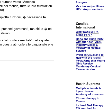
e nutrono verso l'America.
foie gras
i del mondo, tutte le loro frustrazioni
Vaccino antipapilloma
HPV: stupro sanitario.
to).
lotto funzioni, � necessaria
la
Candida
International
i presenti governanti, ma chi lo � nel
What Does MHRA
taliani.
Stand For??
Bono and Bush Party
le di "atmosfera mentale" nella quale
without Koch: AIDS
 in questa atmosfera le baggianate e le
Industry Makes a
Mockery of Medical
Science
Profit as Usual and to
Hell with the Risks:
Media Urge that Young
Girls Receive
Mandatory Cervical
Cancer Vaccine
Health Supreme
Multiple sclerosis is
Lyme disease:
Anatomy of a cover-up
Chromotherapy in
Cancer
Inclined Bed Therapy:
Tilt your bed for