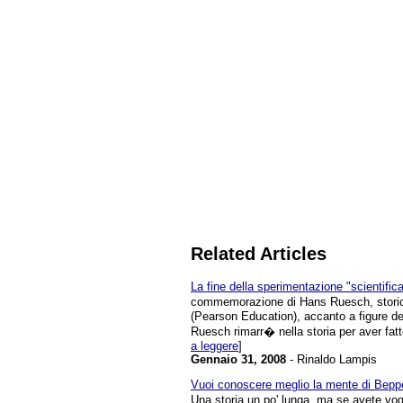
Related Articles
La fine della sperimentazione "scientifica
commemorazione di Hans Ruesch, storico
(Pearson Education), accanto a figure de
Ruesch rimarr� nella storia per aver fatto 
a leggere
]
Gennaio 31, 2008
- Rinaldo Lampis
Vuoi conoscere meglio la mente di Beppe
Una storia un po' lunga, ma se avete vogli