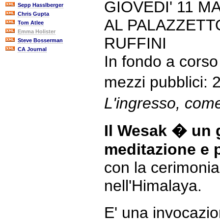
GIOVEDI' 11 M
Sepp Hasslberger
Chris Gupta
AL PALAZZETT
Tom Atlee
Emma Holister
RUFFINI
Steve Bosserman
CA Journal
In fondo a corso
mezzi pubblici:
L'ingresso, com
Il Wesak � un 
meditazione e 
con la cerimonia
nell'Himalaya.
E' una invocazio