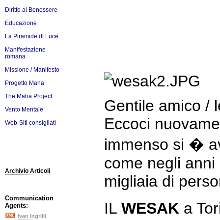
Diritto al Benessere
Educazione
La Piramide di Luce
Manifestazione
romana
Missione / Manifesto
Progetto Maha
The Maha Project
Gentile amico / l
Vento Mentale
Eccoci nuovament
Web-Siti consigliati
immenso si � avv
come negli anni 
Archivio Articoli
migliaia di pers
Communication
IL
WESAK
a Tor
Agents:
Ivan Ingrilli