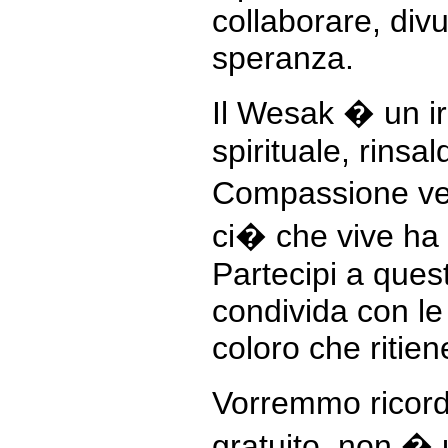
collaborare, div
speranza.
Il Wesak � un ir
spirituale, rinsa
Compassione vers
ci� che vive ha di
Partecipi a ques
condivida con le
coloro che ritie
Vorremmo ricord
gratuito, non �