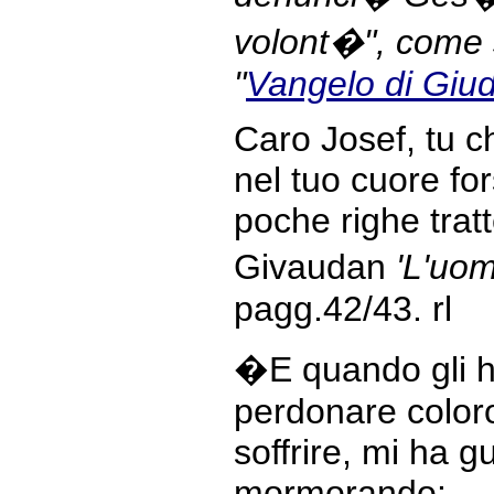
volont�", come s
"
Vangelo di Giu
Caro Josef, tu c
nel tuo cuore fo
poche righe tratt
Givaudan
'L'uom
pagg.42/43. rl
�E quando gli ho
perdonare coloro
soffrire, mi ha 
mormorando: