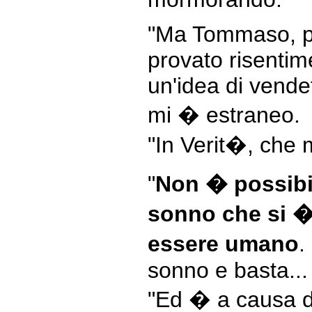
"Ma Tommaso, p
provato risentim
un'idea di vendet
mi � estraneo.
"In Verit�, che
"
Non � possibil
sonno che si �
essere umano
.
sonno e basta...
"Ed � a causa d