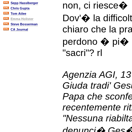
non, ci riesce�
Sepp Hasslberger
Chris Gupta
Tom Atlee
Dov'� la diffico
Emma Holister
Steve Bosserman
chiaro che la pr
CA Journal
perdono � pi� im
"sacri"? rl
Agenzia AGI, 13
Giuda tradi' Gesu
Papa che sconfes
recentemente ritr
"Nessuna riabilt
denunci� Ges� 