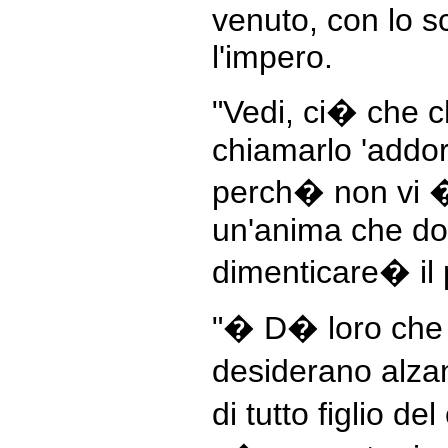
venuto, con lo s
l'impero.
"Vedi, ci� che ch
chiamarlo 'addo
perch� non vi � 
un'anima che dor
dimenticare� il
"� D� loro che 
desiderano alzan
di tutto figlio d