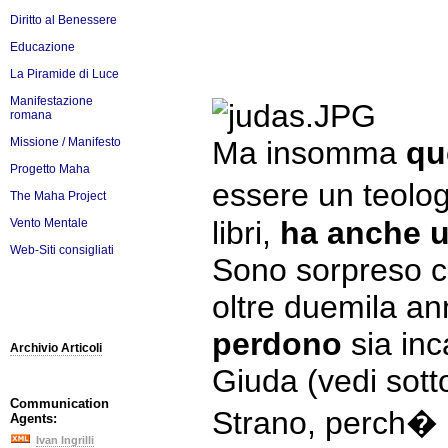
Diritto al Benessere
Educazione
La Piramide di Luce
Manifestazione
romana
Missione / Manifesto
Ma insomma
qu
Progetto Maha
essere un teolog
The Maha Project
libri,
ha anche 
Vento Mentale
Web-Siti consigliati
Sono sorpreso ch
oltre duemila an
perdono
sia inc
Archivio Articoli
Giuda (vedi sott
Communication
Strano, perch� 
Agents:
Ivan Ingrilli