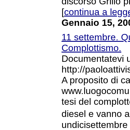
discorso Grillo 
[
continua a legg
Gennaio 15, 20
11 settembre. Qu
Complottismo.
Documentatevi un
http://paoloatti
A proposito di 
www.luogocomune.
tesi del complott
diesel e vanno a
undicisettembre B