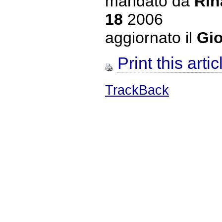
mandato da
Rin
18
2006
aggiornato il
Gio
Print this artic
TrackBack