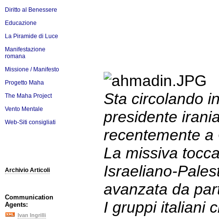
Diritto al Benessere
Educazione
La Piramide di Luce
Manifestazione
romana
Missione / Manifesto
Progetto Maha
Sta circolando in
The Maha Project
Vento Mentale
presidente irani
Web-Siti consigliati
recentemente a
La missiva tocca m
Israeliano-Pales
Archivio Articoli
avanzata da part
Communication
I gruppi italiani 
Agents:
Ivan Ingrilli