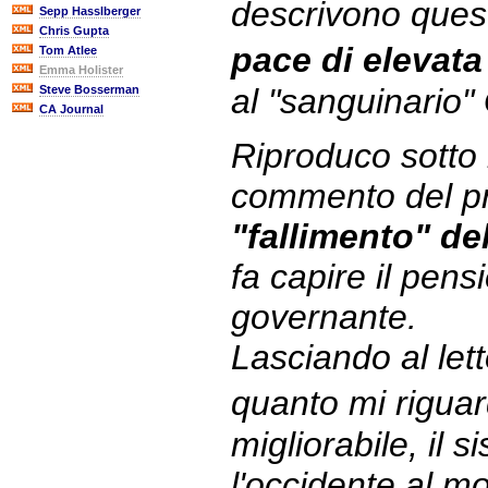
descrivono que
Sepp Hasslberger
Chris Gupta
pace di elevata
Tom Atlee
Emma Holister
al "sanguinario
Steve Bosserman
CA Journal
Riproduco sotto la
commento del pr
"fallimento" de
fa capire il pens
governante.
Lasciando al lett
quanto mi rigua
migliorabile, il 
l'occidente al mo