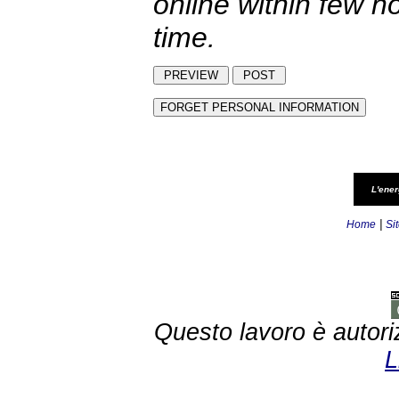
online within few h
time.
L'ener
|
Home
Si
Questo lavoro è autori
L