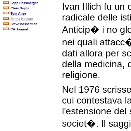
Sepp Hasslberger
Ivan Illich fu un 
Chris Gupta
Tom Atlee
radicale delle is
Emma Holister
Steve Bosserman
Anticip� i no glo
CA Journal
nei quali attacc
dati allora per s
della medicina, d
religione.
Nel 1976 scrisse
cui contestava la
l'estensione del 
societ�. Il sagg