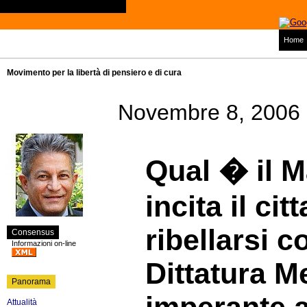
Home
Movimento per la libertà di pensiero e di cura
Novembre 8, 2006
Qual � il M
incita il cit
ribellarsi c
Consensus
Informazioni on-line
Dittatura M
Panorama
Attualità