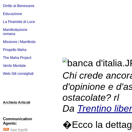
Diritto al Benessere
Educazione
La Piramide di Luce
Manifestazione
romana
Missione / Manifesto
Progetto Maha
The Maha Project
Vento Mentale
Chi crede ancora 
Web-Siti consigliati
d'opinione e d'a
ostacolate? rl
Archivio Articoli
Da
Trentino libe
Communication
�Ecco la dettagl
Agents:
Ivan Ingrilli