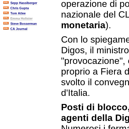
operazione di po
Sepp Hasslberger
Chris Gupta
nazionale del C
Tom Atlee
Emma Holister
monetaria
).
Steve Bosserman
CA Journal
Con lo spiegamen
Digos, il ministr
"provocazione", c
proprio a Fiera 
svolto il conveg
d'Italia.
Posti di blocco,
agenti della Dig
Numerosi i fermat