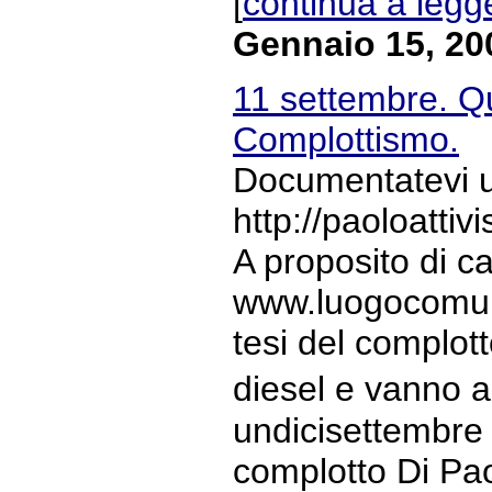
[
continua a legg
Gennaio 15, 20
11 settembre. Qu
Complottismo.
Documentatevi un
http://paoloatti
A proposito di 
www.luogocomune.
tesi del complott
diesel e vanno a
undicisettembre B
complotto Di Paol