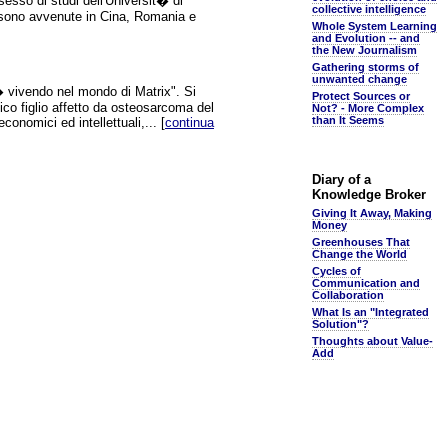
sesso di studi dell'Universit� di
collective intelligence
ci sono avvenute in Cina, Romania e
Whole System Learning
and Evolution -- and
the New Journalism
Gathering storms of
unwanted change
� vivendo nel mondo di Matrix". Si
Protect Sources or
co figlio affetto da osteosarcoma del
Not? - More Complex
than It Seems
conomici ed intellettuali,... [
continua
Diary of a
Knowledge Broker
Giving It Away, Making
Money
Greenhouses That
Change the World
Cycles of
Communication and
Collaboration
What Is an "Integrated
Solution"?
Thoughts about Value-
Add