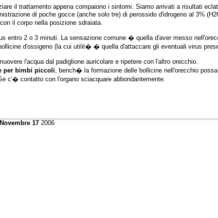
are il trattamento appena compaiono i sintomi. Siamo arrivati a risultati eclata
istrazione di poche gocce (anche solo tre) di perossido d'idrogeno al 3% (H2O
con il corpo nella posizione sdraiata.
irus entro 2 o 3 minuti. La sensazione comune � quella d'aver messo nell'orec
ollicine d'ossigeno (la cui utilit� � quella d'attaccare gli eventuali virus prese
uovere l'acqua dal padiglione auricolare e ripetere con l'altro orecchio.
 per bimbi piccoli
, bench� la formazione delle bollicine nell'orecchio possa
. Se c'� contatto con l'organo sciacquare abbondantemente.
 Novembre 17
2006