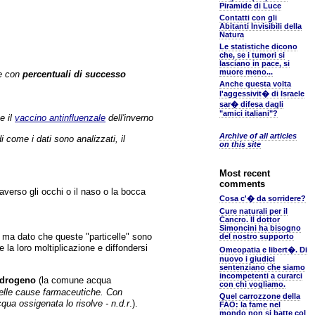
Piramide di Luce
Contatti con gli
Abitanti Invisibili della
Natura
Le statistiche dicono
che, se i tumori si
lasciano in pace, si
muore meno...
ze con
percentuali di successo
Anche questa volta
l'aggessivit� di Israele
sar� difesa dagli
"amici italiani"?
e il
vaccino antinfluenzale
dell'inverno
Archive of all articles
 come i dati sono analizzati, il
on this site
Most recent
comments
raverso gli occhi o il naso o la bocca
Cosa c'� da sorridere?
Cure naturali per il
Cancro. Il dottor
Simoncini ha bisogno
e, ma dato che queste "particelle" sono
del nostro supporto
e la loro moltiplicazione e diffondersi
Omeopatia e libert�. Di
nuovo i giudici
sentenziano che siamo
incompetenti a curarci
'idrogeno
(la comune acqua
con chi vogliamo.
elle cause farmaceutiche. Con
Quel carrozzone della
qua ossigenata lo risolve - n.d.r
.).
FAO: la fame nel
mondo non si batte col