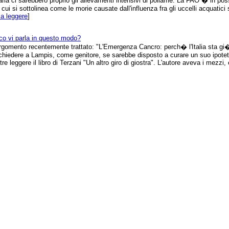
iaria ci sarebbero proprio gli allevamenti intensivi di pollame. La FAO � in pos
ui si sottolinea come le morie causate dall'influenza fra gli uccelli acquati
 a leggere
]
co vi parla in questo modo?
argomento recentemente trattato: "L'Emergenza Cancro: perch� l'Italia sta gi
hiedere a Lampis, come genitore, se sarebbe disposto a curare un suo ipoteti
re leggere il libro di Terzani "Un altro giro di giostra". L'autore aveva i mezzi, e