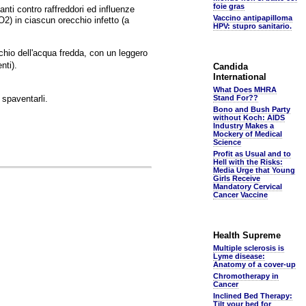
foie gras
nti contro raffreddori ed influenze
Vaccino antipapilloma
2) in ciascun orecchio infetto (a
HPV: stupro sanitario.
chio dell'acqua fredda, con un leggero
nti).
Candida
International
What Does MHRA
 spaventarli.
Stand For??
Bono and Bush Party
without Koch: AIDS
Industry Makes a
Mockery of Medical
Science
Profit as Usual and to
Hell with the Risks:
Media Urge that Young
Girls Receive
Mandatory Cervical
Cancer Vaccine
Health Supreme
Multiple sclerosis is
Lyme disease:
Anatomy of a cover-up
Chromotherapy in
Cancer
Inclined Bed Therapy:
Tilt your bed for