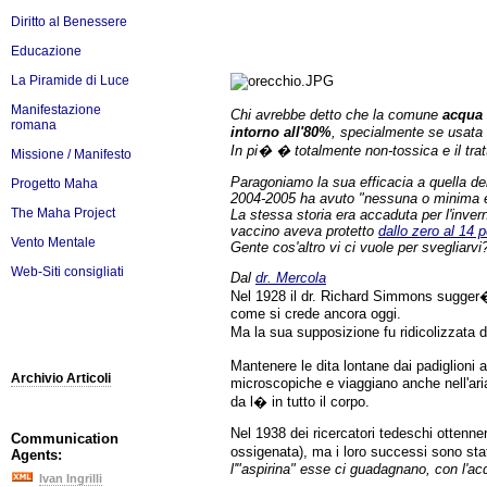
Diritto al Benessere
Educazione
La Piramide di Luce
Manifestazione
Chi avrebbe detto che la comune
acqua 
romana
intorno all'80%
, specialmente se usata 
In pi� � totalmente non-tossica e il tra
Missione / Manifesto
Paragoniamo la sua efficacia a quella dei
Progetto Maha
2004-2005 ha avuto "nessuna o minima eff
The Maha Project
La stessa storia era accaduta per l'inver
vaccino aveva protetto
dallo zero al 14 
Vento Mentale
Gente cos'altro vi ci vuole per svegliarvi
Web-Siti consigliati
Dal
dr. Mercola
Nel 1928 il dr. Richard Simmons sugger� 
come si crede ancora oggi.
Ma la sua supposizione fu ridicolizzata
Mantenere le dita lontane dai padiglioni a
Archivio Articoli
microscopiche e viaggiano anche nell'aria, 
da l� in tutto il corpo.
Nel 1938 dei ricercatori tedeschi ottenner
Communication
ossigenata), ma i loro successi sono stat
Agents:
l'"aspirina" esse ci guadagnano, con l'ac
Ivan Ingrilli