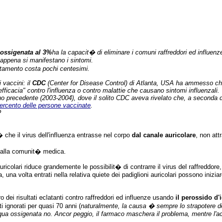
ossigenata al 3%
ha la capacit� di eliminare i comuni raffreddori ed influen
appena si manifestano i sintomi.
ttamento costa pochi centesimi.
 vaccini: il
CDC
(Center for Disease Control) di Atlanta, USA ha ammesso ch
icacia" contro l'influenza o contro malattie che causano sintomi influenzali.
no precedente (2003-2004), dove il solito CDC aveva rivelato che, a seconda di
percento delle persone vaccinate
.
?
che il virus dell'influenza entrasse nel corpo
dal canale auricolare
, non att
 dalla comunit� medica.
uricolari riduce grandemente le possibilit� di contrarre il virus del raffreddor
una volta entrati nella relativa quiete dei padiglioni auricolari possono iniziar
o dei risultati eclatanti contro raffreddori ed influenze usando
il perossido d
i ignorati per quasi 70 anni (
naturalmente, la causa � sempre lo strapotere d
qua ossigenata no. Ancor peggio, il farmaco maschera il problema, mentre l'ac