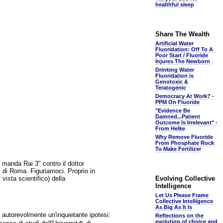
healthful sleep
Share The Wealth
Artificial Water
Fluoridation: Off To A
Poor Start / Fluoride
Injures The Newborn
Drinking Water
Fluoridation is
Genotoxic &
Teratogenic
Democracy At Work? -
PPM On Fluoride
"Evidence Be
Damned...Patient
Outcome Is Irrelevant" -
From Helke
Why Remove Fluoride
From Phosphate Rock
To Make Fertilizer
i manda Rai 3" contro il dottor
" di Roma. Figuriamoci. Proprio in
vista scientifico) della
Evolving Collective
Intelligence
Let Us Please Frame
Collective Intelligence
As Big As It Is
 autorevolmente un'inquietante ipotesi:
Reflections on the
evolution of choice and