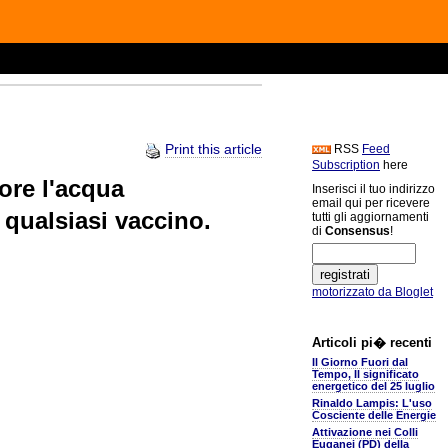
Print this article
RSS
Feed
Subscription
here
ore l'acqua
Inserisci il tuo indirizzo
email qui per ricevere
 qualsiasi vaccino.
tutti gli aggiornamenti
di
Consensus
!
motorizzato da Bloglet
Articoli pi� recenti
Il Giorno Fuori dal
Tempo, Il significato
energetico del 25 luglio
Rinaldo Lampis: L'uso
Cosciente delle Energie
Attivazione nei Colli
Euganei (PD) della