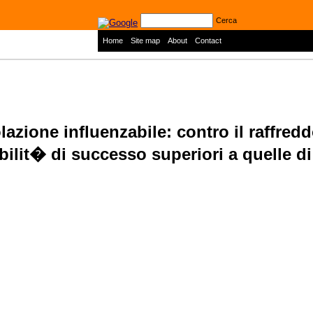
Cerca
|
|
|
Home
Site map
About
Contact
azione influenzabile: contro il raffredd
ilit� di successo superiori a quelle di