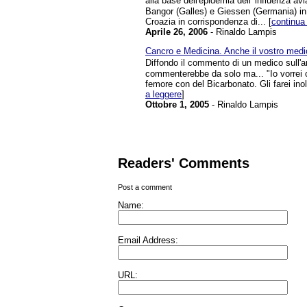
alla base dell'epidemia dell' influenza av
Bangor (Galles) e Giessen (Germania) in c
Croazia in corrispondenza di... [
continua
Aprile 26, 2006
- Rinaldo Lampis
Cancro e Medicina. Anche il vostro medi
Diffondo il commento di un medico sull'
commenterebbe da solo ma... "Io vorrei c
femore con del Bicarbonato. Gli farei inolt
a leggere
]
Ottobre 1, 2005
- Rinaldo Lampis
Readers' Comments
Post a comment
Name:
Email Address:
URL: