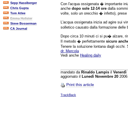
Sepp Hasslberger
Con l'acqua ossigenata � importante inizi
anche
dopo sole 12-14 ore
dalla sommin
Chris Gupta
volte, solo un orecchio � infetto), prese 
Tom Atlee
Emma Holister
L'acqua ossigenata inizia ad agire sui v
Steve Bosserman
solletico causato dalla formazione delle b
CA Journal
Dopo circa 10 minuti ci si pu� alzare, rim
Il metodo � perfettamente
sicuro anche
Tenere la soluzione lontana dagli occhi
dr. Mercola
Vedi anche
Healing daily
mandato da
Rinaldo Lampis
il
Venerdì
aggiornato il
Lunedì Novembre 20
2006
Print this article
TrackBack