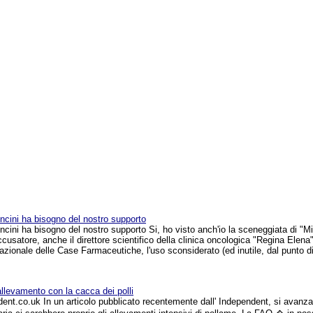
moncini ha bisogno del nostro supporto
oncini ha bisogno del nostro supporto Si, ho visto anch'io la sceneggiata di "M
ccusatore, anche il direttore scientifico della clinica oncologica "Regina Elena
azionale delle Case Farmaceutiche, l'uso sconsiderato (ed inutile, dal punto di 
'allevamento con la cacca dei polli
ent.co.uk In un articolo pubblicato recentemente dall' Independent, si avanza