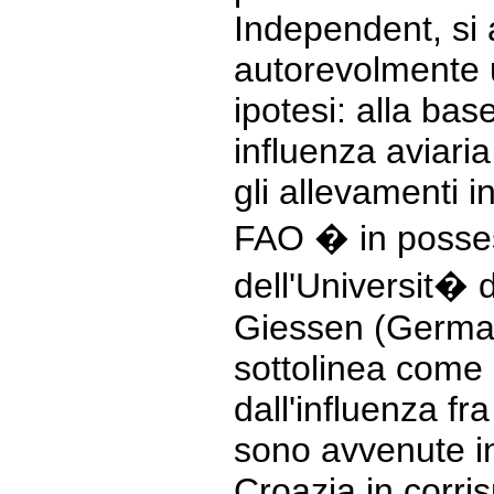
Independent, si
autorevolmente 
ipotesi: alla bas
influenza aviari
gli allevamenti i
FAO � in posses
dell'Universit� 
Giessen (Germani
sottolinea come 
dall'influenza fra
sono avvenute i
Croazia in corri