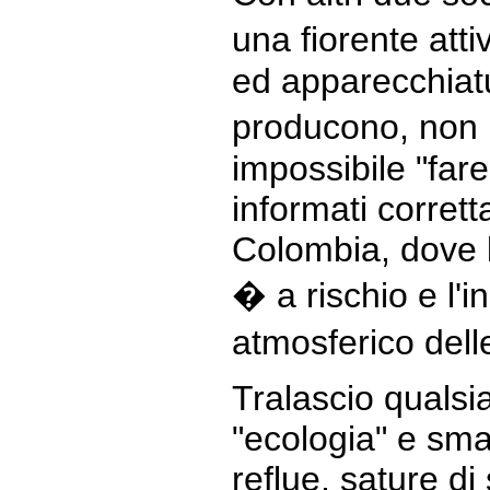
una fiorente att
ed apparecchiat
producono, non i
impossibile "far
informati corret
Colombia, dove l
� a rischio e l'
atmosferico dell
Tralascio qualsi
"ecologia" e sma
reflue, sature di