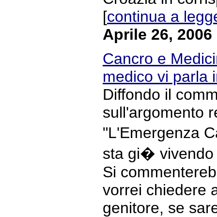
[
continua a legg
Aprile 26, 2006
Cancro e Medicin
medico vi parla
Diffondo il com
sull'argomento r
"L'Emergenza Ca
sta gi� vivendo 
Si commenterebb
vorrei chiedere
genitore, se sar