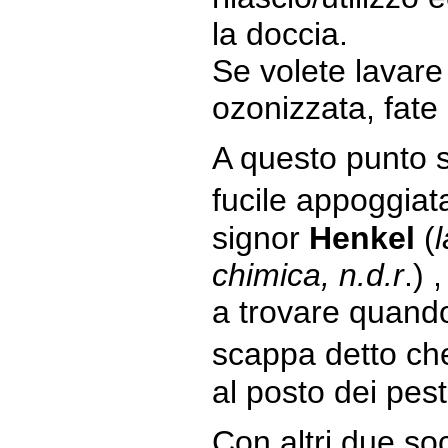
la doccia.
Se volete lavare 
ozonizzata, fate
A questo punto 
fucile appoggiat
signor
Henkel
(
chimica, n.d.r
.) 
a trovare quando
scappa detto ch
al posto dei pesti
Con altri due so