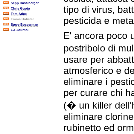
Sepp Hasslberger
tipo di virus, bat
Chris Gupta
Tom Atlee
pesticida e meta
Emma Holister
Steve Bosserman
CA Journal
E' ancora poco us
postribolo di mu
usare per abbatt
atmosferico e de
eliminare i pestic
per curare chi ha
(� un killer dell
eliminare clorine
rubinetto ed orm