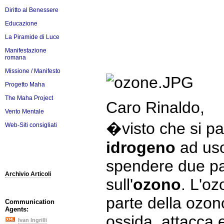
Diritto al Benessere
Educazione
La Piramide di Luce
Manifestazione
romana
Missione / Manifesto
Progetto Maha
The Maha Project
Caro Rinaldo,
Vento Mentale
�visto che si pa
Web-Siti consigliati
idrogeno
ad uso
spendere due p
Archivio Articoli
sull'
ozono
. L'oz
parte della ozon
Communication
Agents:
ossida, attacca 
Ivan Ingrilli