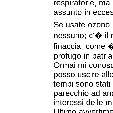
respiratorie, m
assunto in ecce
Se usate ozono, 
nessuno; c'� il r
finaccia, come 
profugo in patria
Ormai mi conosco
posso uscire all
tempi sono stati d
parecchio ad and
interessi delle m
Ultimo avvertime