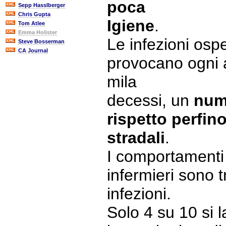
poca
Sepp Hasslberger
Chris Gupta
Igiene
.
Tom Atlee
Emma Holister
Le infezioni ospe
Steve Bosserman
CA Journal
provocano ogni a
mila
decessi, un
num
rispetto perfino
stradali
.
I comportamenti 
infermieri sono t
infezioni.
Solo 4 su 10 si 