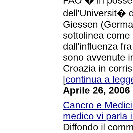
FAO � in posses
dell'Universit� 
Giessen (Germani
sottolinea come 
dall'influenza fra
sono avvenute i
Croazia in corri
[
continua a legg
Aprile 26, 2006
Cancro e Medicin
medico vi parla
Diffondo il com