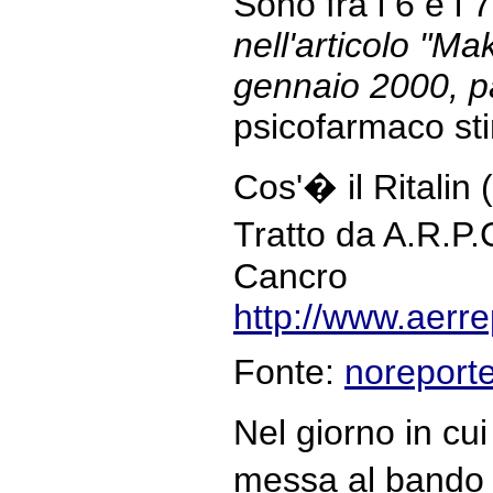
Sono fra i 6 e i 
nell'articolo "M
gennaio 2000, p
psicofarmaco stim
Cos'� il Ritalin 
Tratto da A.R.P.
Cancro
http://www.aerrep
Fonte:
noreporte
Nel giorno in cui
messa al bando 