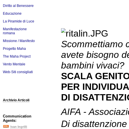
Diritto al Benessere
Educazione
La Piramide di Luce
Manifestazione
romana
Missione / Manifesto
Scommettiamo che
Progetto Maha
avete bisogno d
The Maha Project
bambini vivaci?
Vento Mentale
Web-Siti consigliati
SCALA GENITO
PER INDIVIDU
DI DISATTENZ
Archivio Articoli
AIFA - Associaz
Communication
Agents:
Di disattenzione
Ivan Ingrilli