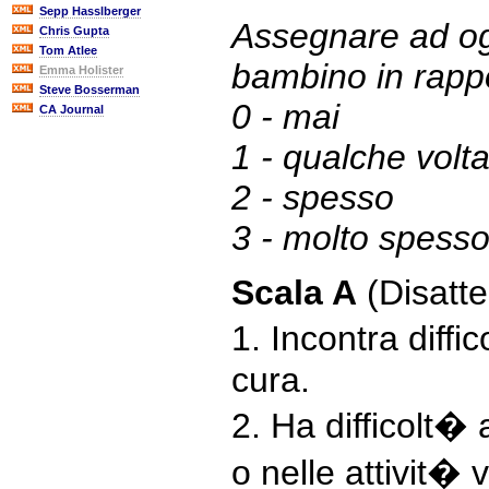
Sepp Hasslberger
Assegnare ad og
Chris Gupta
Tom Atlee
bambino in rappo
Emma Holister
Steve Bosserman
0 - mai
CA Journal
1 - qualche volt
2 - spesso
3 - molto spess
Scala A
(Disatte
1. Incontra diffi
cura.
2. Ha difficolt� 
o nelle attivit�