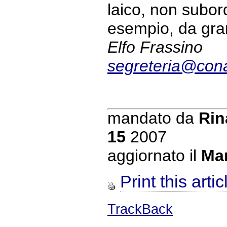
laico, non subord
esempio, da gran
Elfo Frassino
segreteria@conac
mandato da
Rin
15
2007
aggiornato il
Mar
Print this artic
TrackBack