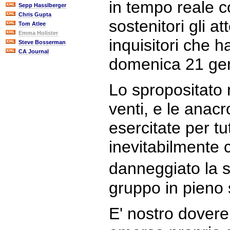
in tempo reale co
Sepp Hasslberger
Chris Gupta
sostenitori gli a
Tom Atlee
Emma Holister
inquisitori che ha
Steve Bosserman
CA Journal
domenica 21 ge
Lo spropositato n
venti, e le anacr
esercitate per tu
inevitabilmente 
danneggiato la s
gruppo in pieno 
E' nostro dovere