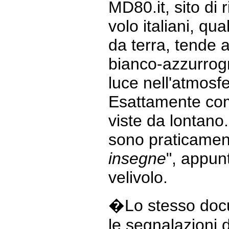
MD80.it, sito di 
volo italiani, qu
da terra, tende
bianco-azzurrogn
luce nell'atmosfe
Esattamente co
viste da lontano. 
sono praticament
insegne
", appunt
velivolo.
�Lo stesso docu
le segnalazioni 