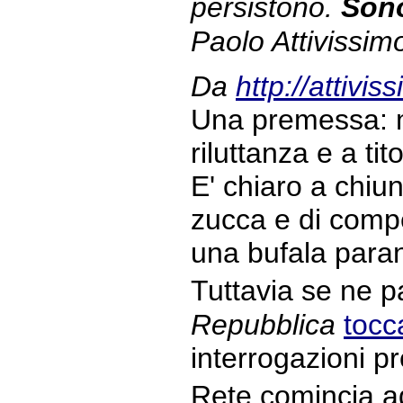
persistono.
Son
Paolo Attivissim
Da
http://attivi
Una premessa: m
riluttanza e a tit
E' chiaro a chiu
zucca e di compet
una bufala para
Tuttavia se ne 
Repubblica
toc
interrogazioni pr
Rete comincia ad