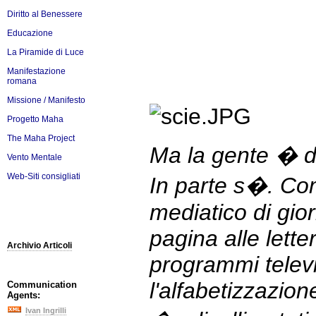
Diritto al Benessere
Educazione
La Piramide di Luce
Manifestazione
romana
Missione / Manifesto
Progetto Maha
The Maha Project
Ma la gente � 
Vento Mentale
Web-Siti consigliati
In parte s�. Co
mediatico di gio
pagina alle lette
Archivio Articoli
programmi televis
l'alfabetizzazion
Communication
Agents:
Ivan Ingrilli