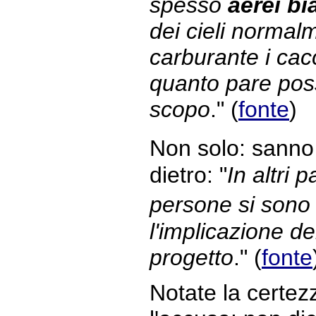
spesso
aerei b
dei cieli normalm
carburante i cac
quanto pare poss
scopo
." (
fonte
)
Non solo: sanno
dietro: "
In altri 
persone si sono
l'implicazione de
progetto
." (
fonte
Notate la certez