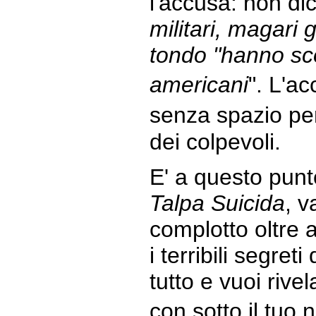
l'accusa: non di
militari, magari 
tondo "hanno scop
americani
". L'a
senza spazio per
dei colpevoli.
E' a questo punt
Talpa Suicida
, v
complotto oltre 
i terribili segret
tutto e vuoi rivel
con sotto il tuo