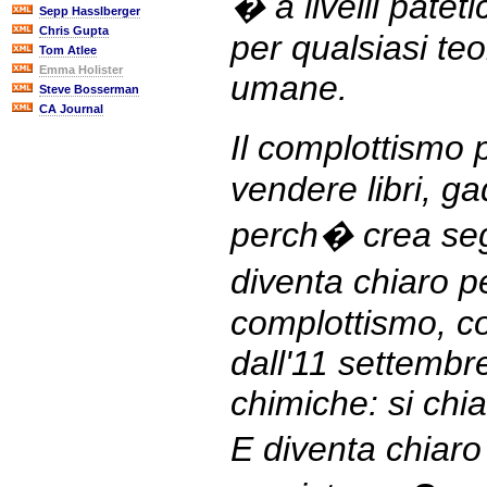
� a livelli patet
Sepp Hasslberger
Chris Gupta
per qualsiasi teo
Tom Atlee
Emma Holister
umane.
Steve Bosserman
CA Journal
Il complottismo
vendere libri, g
perch� crea segu
diventa chiaro p
complottismo, 
dall'11 settembre
chimiche: si chi
E diventa chiaro