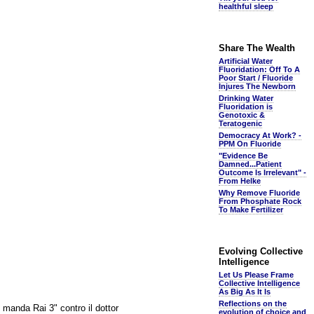
healthful sleep
Share The Wealth
Artificial Water
Fluoridation: Off To A
Poor Start / Fluoride
Injures The Newborn
Drinking Water
Fluoridation is
Genotoxic &
Teratogenic
Democracy At Work? -
PPM On Fluoride
"Evidence Be
Damned...Patient
Outcome Is Irrelevant" -
From Helke
Why Remove Fluoride
From Phosphate Rock
To Make Fertilizer
Evolving Collective
Intelligence
Let Us Please Frame
Collective Intelligence
As Big As It Is
Reflections on the
i manda Rai 3" contro il dottor
evolution of choice and