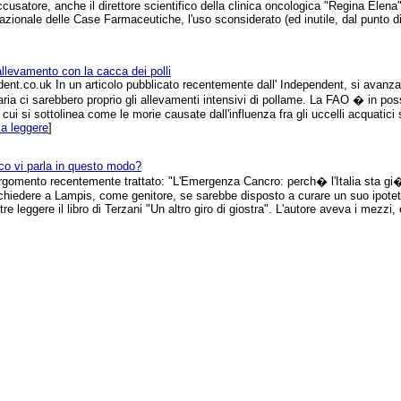
ccusatore, anche il direttore scientifico della clinica oncologica "Regina Elena
azionale delle Case Farmaceutiche, l'uso sconsiderato (ed inutile, dal punto di 
'allevamento con la cacca dei polli
ent.co.uk In un articolo pubblicato recentemente dall' Independent, si avanza
iaria ci sarebbero proprio gli allevamenti intensivi di pollame. La FAO � in pos
ui si sottolinea come le morie causate dall'influenza fra gli uccelli acquati
 a leggere
]
co vi parla in questo modo?
argomento recentemente trattato: "L'Emergenza Cancro: perch� l'Italia sta gi
hiedere a Lampis, come genitore, se sarebbe disposto a curare un suo ipoteti
re leggere il libro di Terzani "Un altro giro di giostra". L'autore aveva i mezzi, e