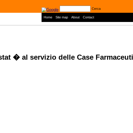
Cerca
|
|
|
Home
Site map
About
Contact
stat � al servizio delle Case Farmaceut