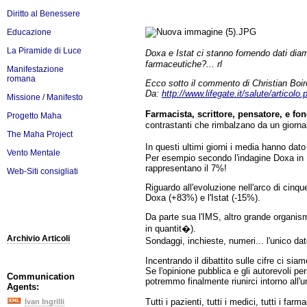
Diritto al Benessere
Educazione
La Piramide di Luce
Doxa e Istat ci stanno fornendo dati diam
farmaceutiche?... rl
Manifestazione
romana
Ecco sotto il commento di Christian Boiro
Da:
http://www.lifegate.it/salute/articolo
Missione / Manifesto
Farmacista, scrittore, pensatore, e f
Progetto Maha
contrastanti che rimbalzano da un giornale
The Maha Project
In questi ultimi giorni i media hanno dat
Vento Mentale
Per esempio secondo l'indagine Doxa in I
rappresentano il 7%!
Web-Siti consigliati
Riguardo all'evoluzione nell'arco di cinq
Doxa (+83%) e l'Istat (-15%).
Da parte sua l'IMS, altro grande organis
in quantit�).
Archivio Articoli
Sondaggi, inchieste, numeri... l'unico d
Incentrando il dibattito sulle cifre ci sia
Se l'opinione pubblica e gli autorevoli p
Communication
potremmo finalmente riunirci intorno all'
Agents:
Tutti i pazienti, tutti i medici, tutti i
Ivan Ingrilli