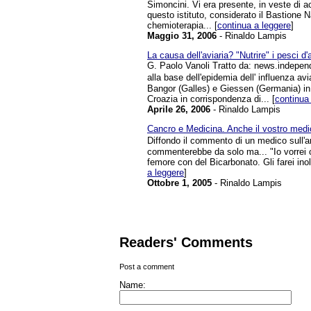
Simoncini. Vi era presente, in veste di a
questo istituto, considerato il Bastione N
chemioterapia... [
continua a leggere
]
Maggio 31, 2006
- Rinaldo Lampis
La causa dell'aviaria? "Nutrire" i pesci d
G. Paolo Vanoli Tratto da: news.independ
alla base dell'epidemia dell' influenza av
Bangor (Galles) e Giessen (Germania) in c
Croazia in corrispondenza di... [
continua
Aprile 26, 2006
- Rinaldo Lampis
Cancro e Medicina. Anche il vostro medi
Diffondo il commento di un medico sull'
commenterebbe da solo ma... "Io vorrei c
femore con del Bicarbonato. Gli farei inolt
a leggere
]
Ottobre 1, 2005
- Rinaldo Lampis
Readers' Comments
Post a comment
Name: