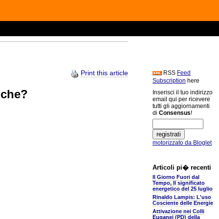
Print this article
RSS
Feed
Subscription
here
iche?
Inserisci il tuo indirizzo
email qui per ricevere
tutti gli aggiornamenti
di
Consensus
!
motorizzato da Bloglet
Articoli pi� recenti
Il Giorno Fuori dal
Tempo, Il significato
energetico del 25 luglio
Rinaldo Lampis: L'uso
Cosciente delle Energie
Attivazione nei Colli
Euganei (PD) della