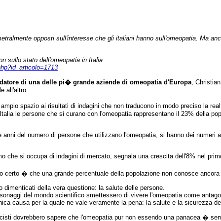
etralmente opposti sull'interesse che gli italiani hanno sull'omeopatia. Ma anch
n sullo stato dell'omeopatia in Italia
.php?id_articolo=1713
ondatore di una delle pi� grande aziende di omeopatia d'Europa
, Christia
 all'altro.
o ampio spazio ai risultati di indagini che non traducono in modo preciso la rea
talia le persone che si curano con l'omeopatia rappresentano il 23% della popo
ue anni del numero di persone che utilizzano l'omeopatia, si hanno dei numeri 
mo che si occupa di indagini di mercato, segnala una crescita dell'8% nel prim
ato certo � che una grande percentuale della popolazione non conosce ancora 
mo dimenticati della vera questione: la salute delle persone.
ersonaggi del mondo scientifico smettessero di vivere l'omeopatia come antagoni
unica causa per la quale ne vale veramente la pena: la salute e la sicurezza de
 farmacisti dovrebbero sapere che l'omeopatia pur non essendo una panacea � se