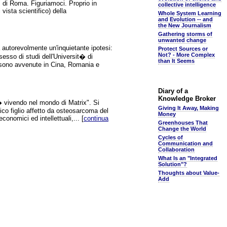
" di Roma. Figuriamoci. Proprio in
collective intelligence
vista scientifico) della
Whole System Learning
and Evolution -- and
the New Journalism
Gathering storms of
unwanted change
 autorevolmente un'inquietante ipotesi:
Protect Sources or
Not? - More Complex
sesso di studi dell'Universit� di
than It Seems
ci sono avvenute in Cina, Romania e
Diary of a
Knowledge Broker
� vivendo nel mondo di Matrix". Si
Giving It Away, Making
co figlio affetto da osteosarcoma del
Money
conomici ed intellettuali,... [
continua
Greenhouses That
Change the World
Cycles of
Communication and
Collaboration
What Is an "Integrated
Solution"?
Thoughts about Value-
Add