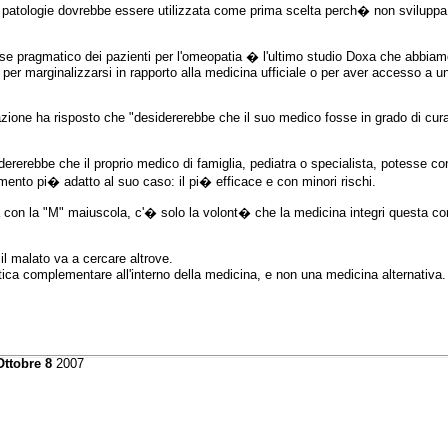
 patologie dovrebbe essere utilizzata come prima scelta perch� non sviluppa 
resse pragmatico dei pazienti per l'omeopatia � l'ultimo studio Doxa che abb
per marginalizzarsi in rapporto alla medicina ufficiale o per aver accesso a u
azione ha risposto che "desidererebbe che il suo medico fosse in grado di cur
dererebbe che il proprio medico di famiglia, pediatra o specialista, potesse co
amento pi� adatto al suo caso: il pi� efficace e con minori rischi.
a con la "M" maiuscola, c'� solo la volont� che la medicina integri questa c
l malato va a cercare altrove.
ica complementare all'interno della medicina, e non una medicina alternativa.
ttobre 8
2007