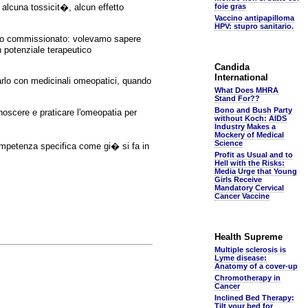
alcuna tossicit�, alcun effetto
foie gras
Vaccino antipapilloma
HPV: stupro sanitario.
iamo commissionato: volevamo sapere
n potenziale terapeutico
Candida
International
arlo con medicinali omeopatici, quando
What Does MHRA
Stand For??
Bono and Bush Party
noscere e praticare l'omeopatia per
without Koch: AIDS
Industry Makes a
Mockery of Medical
Science
ompetenza specifica come gi� si fa in
Profit as Usual and to
Hell with the Risks:
Media Urge that Young
Girls Receive
Mandatory Cervical
Cancer Vaccine
Health Supreme
Multiple sclerosis is
Lyme disease:
Anatomy of a cover-up
Chromotherapy in
Cancer
Inclined Bed Therapy:
Tilt your bed for