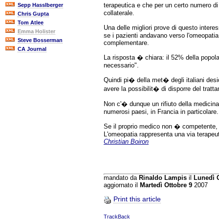
terapeutica e che per un certo numero di
Sepp Hasslberger
collaterale.
Chris Gupta
Tom Atlee
Una delle migliori prove di questo inte
Emma Holister
se i pazienti andavano verso l'omeopatia 
Steve Bosserman
complementare.
CA Journal
La risposta � chiara: il 52% della popol
necessario".
Quindi pi� della met� degli italiani desi
avere la possibilit� di disporre del tratt
Non c'� dunque un rifiuto della medicin
numerosi paesi, in Francia in particolare.
Se il proprio medico non � competente, i
L'omeopatia rappresenta una via terapeut
Christian Boiron
mandato da
Rinaldo Lampis
il
Lunedì O
aggiornato il
Martedì Ottobre 9
2007
Print this article
TrackBack