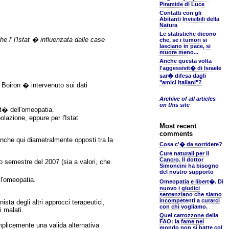
Piramide di Luce
Contatti con gli
Abitanti Invisibili della
Natura
Le statistiche dicono
e l' l'Istat � influenzata dalle case
che, se i tumori si
lasciano in pace, si
muore meno...
Anche questa volta
l'aggessivit� di Israele
sar� difesa dagli
"amici italiani"?
n Boiron � intervenuto sui dati
Archive of all articles
on this site
lt� dell'omeopatia.
lazione, eppure per l'Istat
Most recent
comments
anche qui diametralmente opposti tra la
Cosa c'� da sorridere?
Cure naturali per il
Cancro. Il dottor
o semestre del 2007 (sia a valori, che
Simoncini ha bisogno
del nostro supporto
l'omeopatia.
Omeopatia e libert�. Di
nuovo i giudici
sentenziano che siamo
incompetenti a curarci
sta degli altri approcci terapeutici,
con chi vogliamo.
i malati.
Quel carrozzone della
FAO: la fame nel
mplicemente una valida alternativa
mondo non si batte col