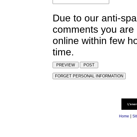
Due to our anti-sp
comments you are p
online within few h
time.
L'ener
|
Home
Si