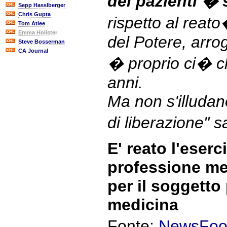
dei pazienti � s
Sepp Hasslberger
Chris Gupta
rispetto al reat
Tom Atlee
Emma Holister
del Potere, arrog
Steve Bosserman
CA Journal
� proprio ci� 
anni.
Ma non s'illudano
di liberazione" s
E' reato l'eserc
professione me
per il soggetto 
medicina
Fonte:
NewsFoo