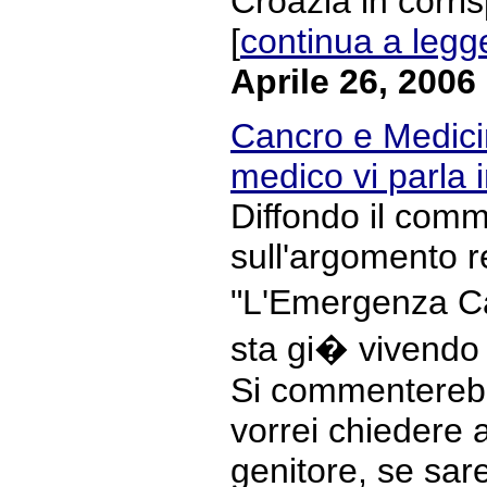
Croazia in corri
[
continua a legg
Aprile 26, 2006
Cancro e Medicin
medico vi parla
Diffondo il com
sull'argomento r
"L'Emergenza Ca
sta gi� vivendo 
Si commenterebb
vorrei chiedere
genitore, se sar