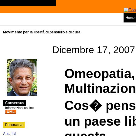
Home
Movimento per la libertà di pensiero e di cura
Dicembre 17, 2007
Omeopatia, 
Multinazion
Cos� pensat
Consensus
Informazioni on-line
un paese l
Panorama
Attualità