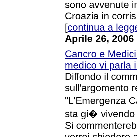
sono avvenute i
Croazia in corri
[
continua a legg
Aprile 26, 2006
Cancro e Medicin
medico vi parla
Diffondo il com
sull'argomento r
"L'Emergenza Ca
sta gi� vivendo 
Si commenterebb
vorrei chiedere