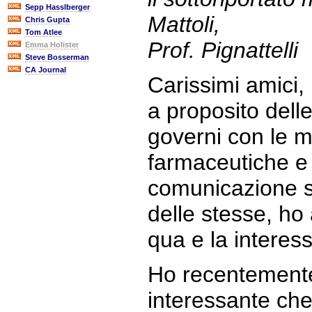
Sepp Hasslberger
Mattoli,
Chris Gupta
Tom Atlee
Prof. Pignattelli
Emma Holister
Steve Bosserman
CA Journal
Carissimi amici,
a proposito delle
governi con le m
farmaceutiche e 
comunicazione sc
delle stesse, ho
qua e la interess
Ho recentemente
interessante che 