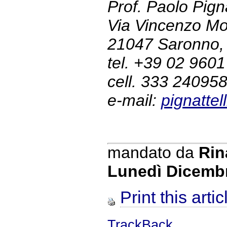
Prof. Paolo Pigna
Via Vincenzo Mon
21047 Saronno,
tel. +39 02 960
cell. 333 24095
e-mail:
pignattel
mandato da
Rin
Lunedì Dicemb
Print this artic
TrackBack