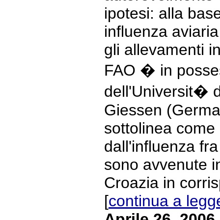
ipotesi: alla bas
influenza aviari
gli allevamenti i
FAO � in posses
dell'Universit� 
Giessen (Germani
sottolinea come 
dall'influenza fra
sono avvenute i
Croazia in corri
[
continua a legg
Aprile 26, 2006