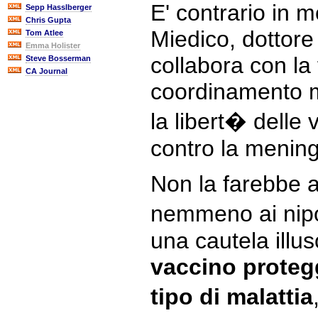
E' contrario in 
Sepp Hasslberger
Chris Gupta
Miedico, dottore
Tom Atlee
Emma Holister
collabora con la
Steve Bosserman
CA Journal
coordinamento mo
la libert� delle 
contro la mening
Non la farebbe ai
nemmeno ai nipot
una cautela illus
vaccino proteg
tipo di malattia