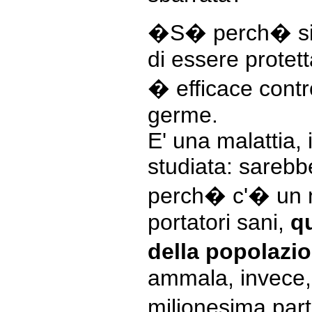
�S� perch� si i
di essere protet
� efficace contro
germe.
E' una malattia,
studiata: sarebb
perch� c'� un 
portatori sani,
qu
della popolazi
ammala, invece,
milionesima par