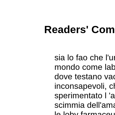
Readers' Co
sia lo fao che l'
mondo come labor
dove testano vac
inconsapevoli, c
sperimentato l 'a
scimmia dell'ama
le loby farmaceut