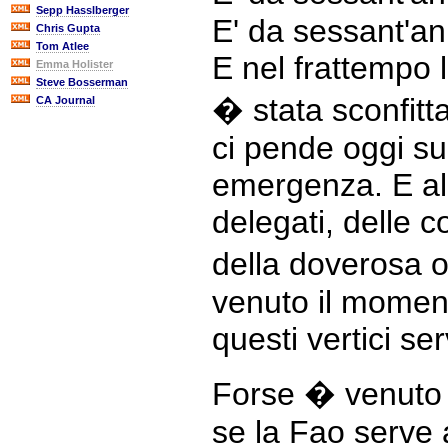
Sepp Hasslberger
E' da sessant'ann
Chris Gupta
Tom Atlee
E nel frattempo
Emma Holister
Steve Bosserman
� stata sconfitt
CA Journal
ci pende oggi s
emergenza. E allo
delegati, delle c
della doverosa o
venuto il moment
questi vertici s
Forse � venuto 
se la Fao serve 