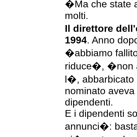
�Ma che state a
molti.
Il direttore del
1994
. Anno dopo
�abbiamo fallit
riduce�, �non 
l�, abbarbicato 
nominato aveva l
dipendenti.
E i dipendenti s
annunci�: basta f