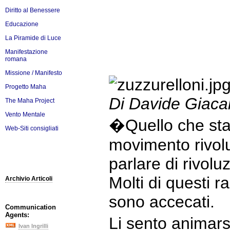
Diritto al Benessere
Educazione
La Piramide di Luce
Manifestazione
romana
Missione / Manifesto
Progetto Maha
Di Davide Giaca
The Maha Project
Vento Mentale
�Quello che st
Web-Siti consigliati
movimento rivol
parlare di rivolu
Molti di questi r
Archivio Articoli
sono accecati.
Communication
Agents:
Li sento animars
Ivan Ingrilli