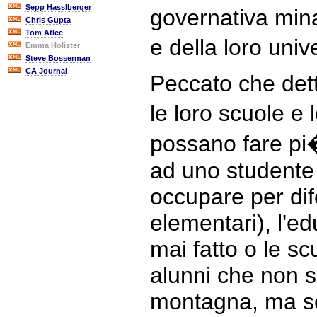
Sepp Hasslberger
governativa mina
Chris Gupta
Tom Atlee
e della loro univ
Emma Holister
Steve Bosserman
CA Journal
Peccato che dett
le loro scuole e 
possano fare pi
ad uno studente
occupare per dif
elementari), l'e
mai fatto o le s
alunni che non s
montagna, ma se