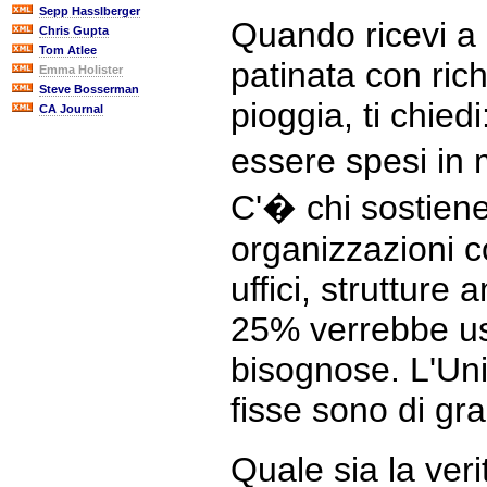
Sepp Hasslberger
Quando ricevi a 
Chris Gupta
Tom Atlee
patinata con rich
Emma Holister
Steve Bosserman
pioggia, ti chie
CA Journal
essere spesi in 
C'� chi sostien
organizzazioni co
uffici, strutture
25% verrebbe usa
bisognose. L'Uni
fisse sono di gra
Quale sia la ver