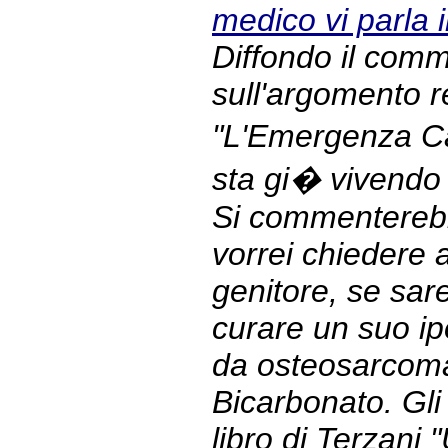
medico vi parla
Diffondo il com
sull'argomento r
"L'Emergenza Ca
sta gi� vivendo 
Si commenterebb
vorrei chiedere
genitore, se sar
curare un suo ipo
da osteosarcoma
Bicarbonato. Gli 
libro di Terzani "