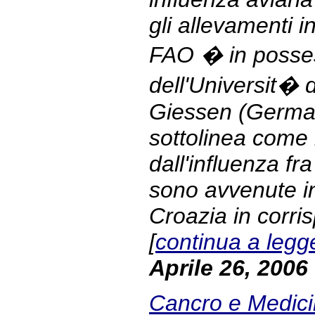
gli allevamenti i
FAO � in posses
dell'Universit� 
Giessen (Germani
sottolinea come 
dall'influenza fra
sono avvenute i
Croazia in corri
[
continua a legg
Aprile 26, 2006
Cancro e Medicin