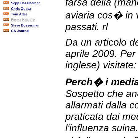
farsa della (man
Sepp Hasslberger
Chris Gupta
aviaria cos� in 
Tom Atlee
Emma Holister
passati. rl
Steve Bosserman
CA Journal
Da un articolo d
aprile 2009. Per l
inglese) visitate
Perch� i medi
Sospetto che anc
allarmati dalla 
praticata dai me
l'influenza suin