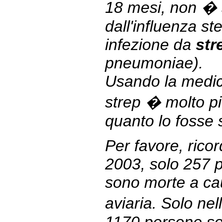
18 mesi, non � 
dall'influenza s
infezione da
str
pneum
oniae).
Usando la medic
strep � molto pi
quanto lo fosse 
Per favore, rico
2003, solo 257 
sono morte a cau
aviaria. Solo ne