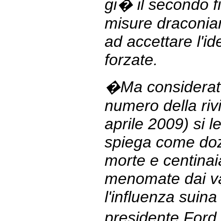
gi� il secondo fi
misure draconia
ad accettare l'id
forzate.
�Ma considerate
numero della riv
aprile 2009) si l
spiega come doz
morte e centinai
menomate dai va
l'influenza suina
presidente Ford 