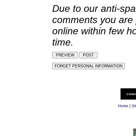
Due to our anti-sp
comments you are p
online within few h
time.
L'ener
|
Home
Si