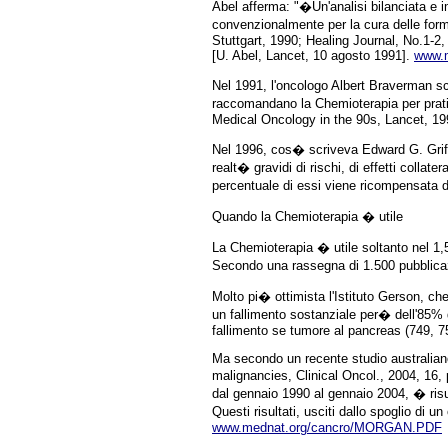
Abel afferma: "�Un'analisi bilanciata e i
convenzionalmente per la cura delle form
Stuttgart, 1990; Healing Journal, No.1-2,
[U. Abel, Lancet, 10 agosto 1991].
www.m
Nel 1991, l'oncologo Albert Braverman sc
raccomandano la Chemioterapia per prati
Medical Oncology in the 90s, Lancet, 199
Nel 1996, cos� scriveva Edward G. Griffi
realt� gravidi di rischi, di effetti colla
percentuale di essi viene ricompensata 
Quando la Chemioterapia � utile
La Chemioterapia � utile soltanto nel 1
Secondo una rassegna di 1.500 pubblicazio
Molto pi� ottimista l'Istituto Gerson, ch
un fallimento sostanziale per� dell'85% d
fallimento se tumore al pancreas (749, 7
Ma secondo un recente studio australiano
malignancies, Clinical Oncol., 2004, 16, p
dal gennaio 1990 al gennaio 2004, � risu
Questi risultati, usciti dallo spoglio di
www.mednat.org/cancro/MORGAN.PDF