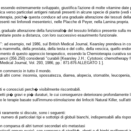
, essendo estremamente sviluppato, giustifica l'azione di molte vitamine date p
a verso particolari antigeni naturali presenti in alcune specie di piante (ved
terapia, poich� questa conduce ad una graduale alterazione dei tessuti della 
resenti nei linfonodi mesenterici, nelle Placche di Peyer, nella Lamina propria.
graduale alterazione della funzionalit� del tessuto linfatico presente sulla m
munitarie poste a distanza, con loro successivo esaurimento funzionale.
: ad esempio, nel 1986, sul British Medical Journal, Kearsley prendeva in con
a mammella, della prostata, della testa e del collo, della vescica, quello endom
llimento di questo approccio terapeutico, essendo la Chemioterapia curativa so
di cancri (356.250) considerati "curabili [Kearsley J.H.: Cytotoxic chemotherap
h Medical Journal, Vol. 293, 1986, pp.: 871-876 ALLEGATO 1 ].
in commercio in tutto il mondo.
i altri come: insonnia, spossatezza, diarrea, alopecia, stomatite, leucopenia
ati e conosciuti perch� visibilmente riscontrabili.
fetti pi� gravi e pi� duraturi, le cui conseguenze deteriorano profondamente l
o le terapie basate sull'immuno-stimolazione dei linfociti Natural Killer, sull'a
ui raramente si discute, sono i seguenti:
 numero di particolari tipi e sottotipi di globuli bianchi, indispensabili alla risp
con comparsa di altri tumori secondari e/o metastasi
testicoli oppure ovaie), con comparsa di sterilit�, aborti o di bimbi malformati 