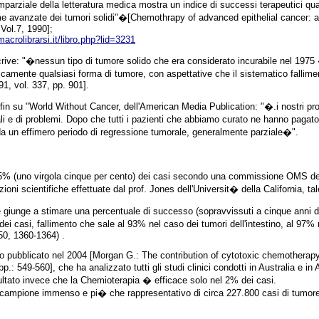
mparziale della letteratura medica mostra un indice di successi terapeutici quas
e avanzate dei tumori solidi"�[Chemothrapy of advanced epithelial cancer: a 
 Vol.7, 1990];
acrolibrarsi.it/libro.php?lid=3231
rive: "�nessun tipo di tumore solido che era considerato incurabile nel 1975 
camente qualsiasi forma di tumore, con aspettative che il sistematico falli
1, vol. 337, pp. 901].
n su "World Without Cancer, dell'American Media Publication: "�.i nostri pro
terali e di problemi. Dopo che tutti i pazienti che abbiamo curato ne hanno paga
da un effimero periodo di regressione tumorale, generalmente parziale�".
,5% (uno virgola cinque per cento) dei casi secondo una commissione OMS de
ni scientifiche effettuate dal prof. Jones dell'Universit� della California, t
e giunge a stimare una percentuale di successo (sopravvissuti a cinque anni da
ei casi, fallimento che sale al 93% nel caso dei tumori dell'intestino, al 97% 
50, 1360-1364) .
 pubblicato nel 2004 [Morgan G.: The contribution of cytotoxic chemotherapy t
p.: 549-560], che ha analizzato tutti gli studi clinici condotti in Australia e 
ltato invece che la Chemioterapia � efficace solo nel 2% dei casi.
 un campione immenso e pi� che rappresentativo di circa 227.800 casi di tumore,