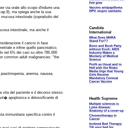
foie gras
er via orale allo scopo d'indurre una
Vaccino antipapilloma
HPV: stupro sanitario.
i cap.9), ma spiega anche la sua
mucosa intestinale (soprattutto del
Candida
ucosa intestinale, ma anche il
International
What Does MHRA
Stand For??
siderazione il cancro in fase
Bono and Bush Party
etriale e infine quello pancreatico,
without Koch: AIDS
lo nel 6% dei casi su oltre 785.000
Industry Makes a
Mockery of Medical
y for common adult malignancies: "the
Science
Profit as Usual and to
Hell with the Risks:
Media Urge that Young
, piastrinopenia, anemia, nausea,
Girls Receive
Mandatory Cervical
Cancer Vaccine
a vita del paziente e il decorso stesso
ttivit� apoptosica e detossificante di
Health Supreme
Multiple sclerosis is
Lyme disease:
Anatomy of a cover-up
osta immunitaria specifica contro il
Chromotherapy in
Cancer
Inclined Bed Therapy:
Tilt your bed for
in quei casi di genitore sopravvissuto