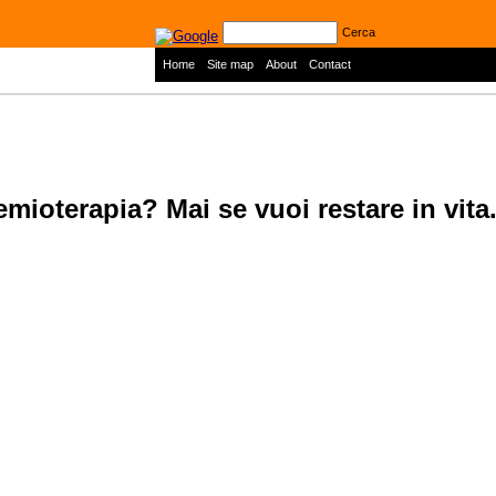
Cerca
|
|
|
Home
Site map
About
Contact
ioterapia? Mai se vuoi restare in vita