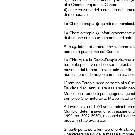
alla Chemioterapia e al Cancro.
4) accelerazione della crescita del tumo
di membrana).
La Chemioterapia � quindi controindicata
La Chemioterapia � infatti gravemente dep
distruzione di masse tumorali mediante 
Si pu� infatti affermare che saranno sol
completa guarigione dal Cancro.
La Chirurgia e la Radio-Terapia devono 
tumorale primitiva e delle sue metastas
paziente dal tumore: l'eventuale ed effet
riconoscere e distruggere in maniera sele
L'Immuno-Terapia nega pertanto alla Chem
Da circa dieci anni si sta assistendo pe
Monoclonali prodotti per ingegneria gene
semplice Chemioterapia. Ma va ribadito ch
Ad esempio, nel 1999 venne addirittura d
Multiplo, determinavano l'attivazione di 
1999, pp. 3922-3930), e capaci di indurre
presa in stato avanzato.
Si pu� pertanto affermare che � stato gi�
Chemioterapia riduce la massa tumorale, s