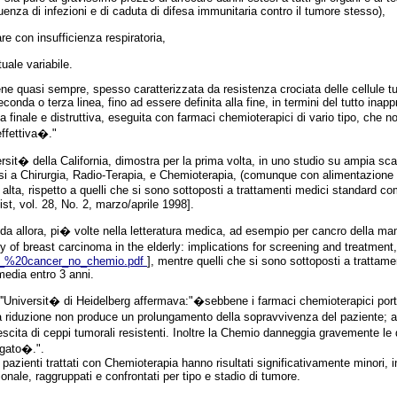
uenza di infezioni e di caduta di difesa immunitaria contro il tumore stesso),
re con insufficienza respiratoria,
uale variabile.
ene quasi sempre, spesso caratterizzata da resistenza crociata delle cellule tu
conda o terza linea, fino ad essere definita alla fine, in termini del tutto inapp
 finale e distruttiva, eseguita con farmaci chemioterapici di vario tipo, che n
ffettiva�."
versit� della California, dimostra per la prima volta, in uno studio su ampia sc
orsi a Chirurgia, Radio-Terapia, e Chemioterapia, (comunque con alimentazione li
lta, rispetto a quelli che si sono sottoposti a trattamenti medici standard co
st, vol. 28, No. 2, marzo/aprile 1998].
da allora, pi� volte nella letteratura medica, ad esempio per cancro della 
y of breast carcinoma in the elderly: implications for screening and treatmen
N_%20cancer_no_chemio.pdf
], mentre quelli che si sono sottoposti a trattame
media entro 3 anni.
ell''Universit� di Heidelberg affermava:"�sebbene i farmaci chemioterapici por
riduzione non produce un prolungamento della sopravvivenza del paziente; anz
cita di ceppi tumorali resistenti. Inoltre la Chemio danneggia gravemente le di
egato�.".
i pazienti trattati con Chemioterapia hanno risultati significativamente minori, 
onale, raggruppati e confrontati per tipo e stadio di tumore.