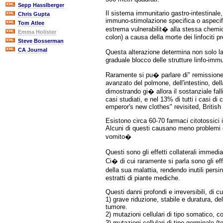
Sepp Hasslberger
Il sistema immunitario gastro-intestinale
Chris Gupta
immuno-stimolazione specifica o aspecific
Tom Atlee
estrema vulnerabilit� alla stessa chemio
Emma Holister
colon) a causa della morte dei linfociti p
Steve Bosserman
CA Journal
Questa alterazione determina non solo la 
graduale blocco delle strutture linfo-im
Raramente si pu� parlare di" remissione"
avanzato del polmone, dell'intestino, dell
dimostrando gi� allora il sostanziale fa
casi studiati, e nel 13% di tutti i casi 
emperor's new clothes" revisited, Britis
Esistono circa 60-70 farmaci citotossici 
Alcuni di questi causano meno problemi d
vomito�
Questi sono gli effetti collaterali immedi
Ci� di cui raramente si parla sono gli ef
della sua malattia, rendendo inutili persin
estratti di piante mediche.
Questi danni profondi e irreversibili, di c
1) grave riduzione, stabile e duratura, del
tumore.
2) mutazioni cellulari di tipo somatico, 
3) mutazioni cellulari di tipo germinale (