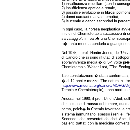
1) insufficienza midollare (con la conseg
2) insufficienza epatica e renale,
3) possibile evoluzione in fibrosi polmona
4) danni cardiaci e ai vasi ematici,
5) leucemie e cancri secondari in percent
In ogni caso, la ripresa neoplastica avvi
in cicli di Chemioterapia successiva di se
salvataggio": in realt� una Chemioterapia
n� tanto meno a condurlo a guarigione e
Nel 1975, il prof. Hardin Jones, dell'Uni
di Cancro che si sono rifiutati di sottop
sopravvivenza media � di 3-4 volte pi� a
Chemioterapia [Walter Last, "The Ecologi
Tale constatazione � stata confermata, 
� di 12 anni e mezzo [The natural histor
http://www.mednat.org/cancro/MORGA
Terapia e Chemioterapia), sono morti in 
Ancora, nel 1990, il prof. Ulrich Abel, d
diminuzione di massa del tumore, questa 
prima, poich� la Chemio favorisce la cres
sistema immunitario, spesso i reni e il f
Secondo i dati presentati dal dott. Abel, 
pazienti trattati con la medicina convenzi