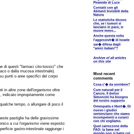
Piramide di Luce
Contatti con gli
Abitanti Invisibili della
Natura
Le statistiche dicono
che, se i tumori si
lasciano in pace, si
muore meno...
Anche questa volta
l'aggessivit� di Israele
sar� difesa dagli
"amici italiani"?
Archive of all articles
on this site
e di questi "farmaci cito-tossici" che
maco o dalla mucosa intestinale).
Most recent
su punti o aree specifici del corpo
comments
Cosa c'� da sorridere?
i in altre zone dell'organismo oltre
Cure naturali per il
Cancro. Il dottor
i, indicato impropriamente come
Simoncini ha bisogno
del nostro supporto
qualche tempo, o allungare di poco il
Omeopatia e libert�. Di
nuovo i giudici
sentenziano che siamo
incompetenti a curarci
ste pastiglie ha delle gravissime
con chi vogliamo.
genico a cui l'organismo viene esposto:
Quel carrozzone della
perficie gastro-intestinale raggiunge i
FAO: la fame nel
mondo non si batte col