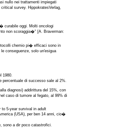
i nullo nei trattamenti impiegati
critical survey. HippokratesVerlag,
� curabile oggi. Molti oncologi
mento non scoraggia�" [A. Braverman:
tocolli chemio pi� efficaci sono in
to le conseguenze, solo un'esigua
l 1980.
ale percentuale di successo sale al 2%.
lla diagnosi) addirittura del 15%, con
nel caso di tumore al fegato, al 99% di
o 5-year survival in adult
in America (USA), per ben 14 anni, cio�
 sono a dir poco catastrofici.