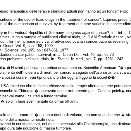
uccesso terapeutico delle terapie standard attuali non hanno alcun fondamento:
ritique of the use of toxic drugs in the treatment of cancer", Equinox pres
n of the comparison of survival by treatment outcome variable in cancer clinic
y in the Federal Republic of Germany: progress against cancer?, in : Int. J. 
 bias using a sample of published clinical trials, in: J.AM.Statistic Assoc., v
unt for the increase survival of advanced ovarian cancer patients receiving 
n. Oncol. Vol. 9, pag. 158, 1990
in : Science, vol. 195, pp.: 847-851, 1977
ladder cancer patient survival, in: J. Chron Dis., vol. 40, pp.: 65-73
 problems in clinical trials, in : Statist. In Med., vol. 7, pp.: 1231-1242.
rsit� di Havard pubblica una critica devastante su Scientific American: "�a par
mbiamento dell'incidenza di morti per cancro a seguito dell'uso su ampia scala
a possa curare i vari tipi di cancro che oggi affliggono la societ��".
USA chiedono che si faccia chiarezza sulle terapie alternative che potrebber
e neanche la Chirurgia � approvata come trattamento per il Cancro, poich� nea
 per valutarne i risultati a lungo termine.
� solo in fase sperimentale da ormai 50 anni.
solo che il tumore si � soltanto ridotto di volume, ma non vuol dire che � sta
olume della massa tumorale nota.
pazienti in cui si osserva, nei mesi successivi alla Chemioterapia, una diminu
empo dura tale riduzione di massa tumorale.