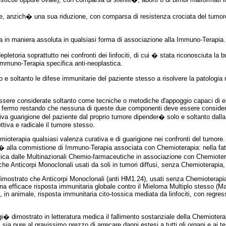
re, anzich� una sua riduzione, con comparsa di resistenza crociata del tumore
 in maniera assoluta in qualsiasi forma di associazione alla Immuno-Terapia.
letoria soprattutto nei confronti dei linfociti, di cui � stata riconosciuta la 
Immuno-Terapia specifica anti-neoplastica.
o e soltanto le difese immunitarie del paziente stesso a risolvere la patologi
essere considerate soltanto come tecniche o metodiche d'appoggio capaci di e
i, fermo restando che nessuna di queste due componenti deve essere considera
tiva guarigione del paziente dal proprio tumore dipender� solo e soltanto dall
ttiva e radicale il tumore stesso.
ioterapia qualsiasi valenza curativa e di guarigione nei confronti del tumore.
r� alla commistione di Immuno-Terapia associata con Chemioterapia: nella fat
tica dalle Multinazionali Chemio-farmaceutiche in associazione con Chemiotera
e Anticorpi Monoclonali usati da soli in tumori diffusi, senza Chemioterapia, o
imostrato che Anticorpi Monoclonali (anti HM1.24), usati senza Chemioterapia,
una efficace risposta immunitaria globale contro il Mieloma Multiplo stesso (M
, in animale, risposta immunitaria cito-tossica mediata da linfociti, con regre
 dimostrato in letteratura medica il fallimento sostanziale della Chemioterapi
ia pure al gravissimo prezzo di arrecare danni estesi a tutti gli organi e ai t