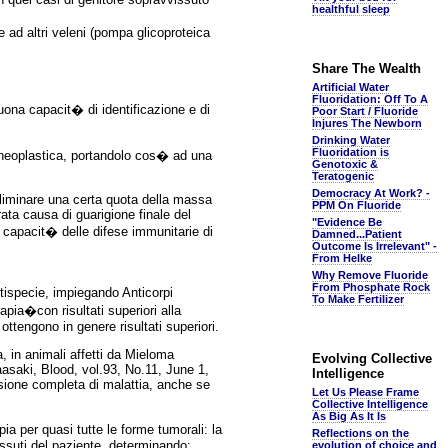
healthful sleep
 ad altri veleni (pompa glicoproteica
Share The Wealth
Artificial Water
Fluoridation: Off To A
buona capacit� di identificazione e di
Poor Start / Fluoride
Injures The Newborn
Drinking Water
Fluoridation is
a neoplastica, portandolo cos� ad una
Genotoxic &
Teratogenic
Democracy At Work? -
liminare una certa quota della massa
PPM On Fluoride
ta causa di guarigione finale del
"Evidence Be
a capacit� delle difese immunitarie di
Damned...Patient
Outcome Is Irrelevant" -
From Helke
Why Remove Fluoride
From Phosphate Rock
tispecie, impiegando Anticorpi
To Make Fertilizer
pia�con risultati superiori alla
ttengono in genere risultati superiori.
 in animali affetti da Mieloma
Evolving Collective
aasaki, Blood, vol.93, No.11, June 1,
Intelligence
ssione completa di malattia, anche se
Let Us Please Frame
Collective Intelligence
As Big As It Is
a per quasi tutte le forme tumorali: la
Reflections on the
essuti del paziente, determinando:
evolution of choice and