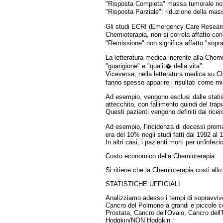
"Risposta Completa" massa tumorale non p
"Risposta Parziale": riduzione della ma
Gli studi ECRI (Emergency Care Research 
Chemioterapia, non si correla affatto con
"Remissione" non significa affatto "sopr
La letteratura medica inerente alla Chemi
"guarigione" e "qualit� della vita".
Viceversa, nella letteratura medica su C
fanno spesso apparire i risultati come mig
Ad esempio, vengono esclusi dalle statis
attecchito, con fallimento quindi del trapi
Questi pazienti vengono definiti dai ricer
Ad esempio, l'incidenza di decessi prema
era del 10% negli studi fatti dal 1992 al
In altri casi, i pazienti morti per un'inf
Costo economico della Chemioterapia
Si ritiene che la Chemioterapia costi allo
STATISTICHE UFFICIALI
Analizziamo adesso i tempi di sopravviven
Cancro del Polmone a grandi e piccole c
Prostata, Cancro dell'Ovaio, Cancro dell'
Hodgkin/NON Hodgkin :