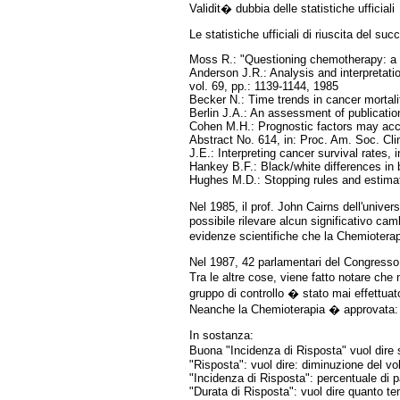
Validit� dubbia delle statistiche ufficiali
Le statistiche ufficiali di riuscita del s
Moss R.: "Questioning chemotherapy: a c
Anderson J.R.: Analysis and interpretatio
vol. 69, pp.: 1139-1144, 1985
Becker N.: Time trends in cancer mortalit
Berlin J.A.: An assessment of publication
Cohen M.H.: Prognostic factors may acco
Abstract No. 614, in: Proc. Am. Soc. Cli
J.E.: Interpreting cancer survival rates, 
Hankey B.F.: Black/white differences in b
Hughes M.D.: Stopping rules and estimation
Nel 1985, il prof. John Cairns dell'unive
possibile rilevare alcun significativo ca
evidenze scientifiche che la Chemioterapi
Nel 1987, 42 parlamentari del Congresso 
Tra le altre cose, viene fatto notare ch
gruppo di controllo � stato mai effettuato
Neanche la Chemioterapia � approvata: 
In sostanza:
Buona "Incidenza di Risposta" vuol dire 
"Risposta": vuol dire: diminuzione del v
"Incidenza di Risposta": percentuale di 
"Durata di Risposta": vuol dire quanto t