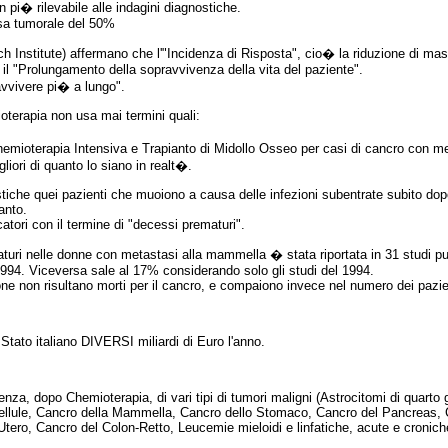
i� rilevabile alle indagini diagnostiche.
ssa tumorale del 50%
Institute) affermano che l'"Incidenza di Risposta", cio� la riduzione di mas
 il "Prolungamento della sopravvivenza della vita del paziente".
avvivere pi� a lungo".
oterapia non usa mai termini quali:
hemioterapia Intensiva e Trapianto di Midollo Osseo per casi di cancro con met
liori di quanto lo siano in realt�.
tiche quei pazienti che muoiono a causa delle infezioni subentrate subito dopo
anto.
catori con il termine di "decessi prematuri".
turi nelle donne con metastasi alla mammella � stata riportata in 31 studi pu
 1994. Viceversa sale al 17% considerando solo gli studi del 1994.
ezione non risultano morti per il cancro, e compaiono invece nel numero dei pazien
 Stato italiano DIVERSI miliardi di Euro l'anno.
za, dopo Chemioterapia, di vari tipi di tumori maligni (Astrocitomi di quarto 
ellule, Cancro della Mammella, Cancro dello Stomaco, Cancro del Pancreas, 
Utero, Cancro del Colon-Retto, Leucemie mieloidi e linfatiche, acute e cronic