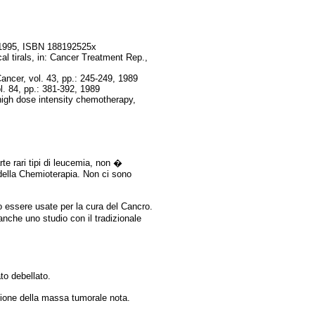
s, 1995, ISBN 188192525x
al tirals, in: Cancer Treatment Rep.,
Cancer, vol. 43, pp.: 245-249, 1989
ol. 84, pp.: 381-392, 1989
high dose intensity chemotherapy,
te rari tipi di leucemia, non �
 della Chemioterapia. Non ci sono
o essere usate per la cura del Cancro.
nche uno studio con il tradizionale
to debellato.
zione della massa tumorale nota.