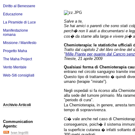
Diritto al Benessere
Educazione
Salve a te,
La Piramide di Luce
Se hai amici o parenti che sono stati colp
Manifestazione
perch� non li aiuti a documentarsi e legg
romana
cos� da starne alla larga e vivere pi� a
Missione / Manifesto
Chemioterapia: le statistiche ufficiali
Tratto dal capitolo 2 del libro on-line de
Progetto Maha
"
Mille Piante per guarire dal Cancro se
Trieste, 21 aprile 2009
The Maha Project
Qualsiasi forma di Chemioterapia ca
Vento Mentale
entrano nel circolo sanguigno tramite ini
Web-Siti consigliati
Questo tipo di trattamento � quindi diver
umano (terapie "mirate").
Negli ospedali si fa ricorso alla Chemiot
alla sede del tumore primario. Ma raram
"periodo di cura".
La Chemioterapia, in genere, arresta tem
Archivio Articoli
tempo di sopravvivenza.
Ci� vale anche nel caso di Chemioterapi
Communication
conseguenze, poich� il sistema immunitari
Agents:
la superficie cutanea � infatti soltanto d
Ivan Ingrilli
300 metri quadrati.