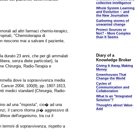
collective intelligence
Whole System Learning
and Evolution -- and
the New Journalism
Gathering storms of
unwanted change
Protect Sources or
morali ad altri farmaci chemio-terapici,
Not? - More Complex
ropriati, "Chemioterapia di
than It Seems
on riescono mai a salvare il paziente,
Diary of a
ala durato 23 anni, che per gli ammalati
Knowledge Broker
bera, senza diete particolari), la
me Chirurgia, Radio-Terapia e
Giving It Away, Making
Money
Greenhouses That
Change the World
mammella dove la sopravvivenza media
Cycles of
t, Cancer 2004; 100(9), pp.:1807-1813,
Communication and
nti medici standard (Chirurgia, Radio-
Collaboration
What Is an "Integrated
Solution"?
tino ad una "risposta", cio� ad una
Thoughts about Value-
Add
i, il cancro ritorna pi� aggressivo di
fese dell'organismo, tra cui il
in termini di sopravvivenza, rispetto a