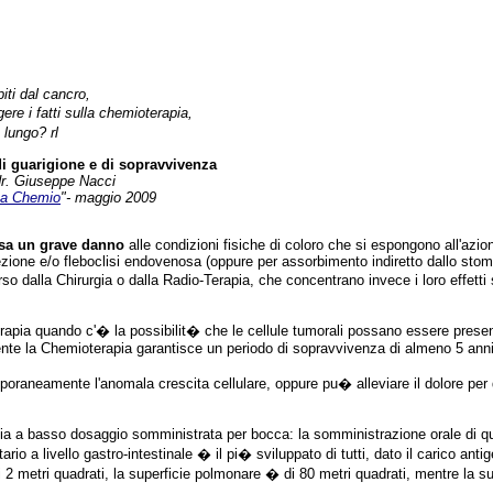
iti dal cancro,
ere i fatti sulla chemioterapia,
 lungo? rl
 di guarigione e di sopravvivenza
l dr. Giuseppe Nacci
nza Chemio
"- maggio 2009
usa un grave danno
alle condizioni fisiche di coloro che si espongono all'azion
ezione e/o fleboclisi endovenosa (oppure per assorbimento indiretto dallo sto
so dalla Chirurgia o dalla Radio-Terapia, che concentrano invece i loro effetti 
erapia quando c'� la possibilit� che le cellule tumorali possano essere present
ente la Chemioterapia garantisce un periodo di sopravvivenza di almeno 5 ann
poraneamente l'anomala crescita cellulare, oppure pu� alleviare il dolore per 
a a basso dosaggio somministrata per bocca: la somministrazione orale di que
o a livello gastro-intestinale � il pi� sviluppato di tutti, dato il carico anti
i 2 metri quadrati, la superficie polmonare � di 80 metri quadrati, mentre la su