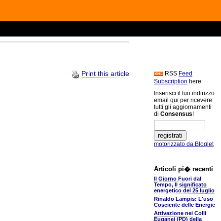
Print this article
RSS
Feed
Subscription
here
.
Inserisci il tuo indirizzo
email qui per ricevere
tutti gli aggiornamenti
di
Consensus
!
motorizzato da Bloglet
Articoli pi� recenti
Il Giorno Fuori dal
Tempo, Il significato
energetico del 25 luglio
Rinaldo Lampis: L'uso
Cosciente delle Energie
Attivazione nei Colli
Euganei (PD) della