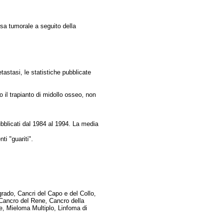
sa tumorale a seguito della
astasi, le statistiche pubblicate
 il trapianto di midollo osseo, non
bblicati dal 1984 al 1994. La media
ti "guariti".
grado, Cancri del Capo e del Collo,
Cancro del Rene, Cancro della
he, Mieloma Multiplo, Linfoma di