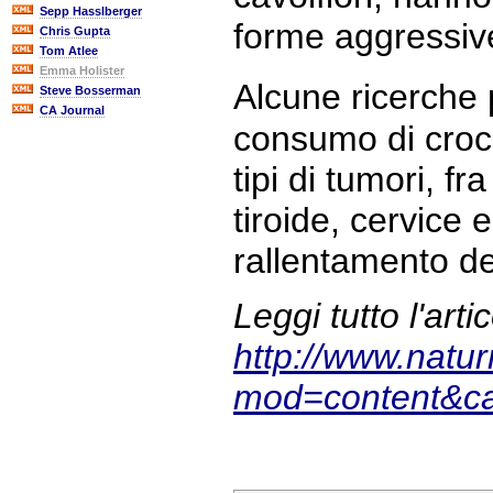
Sepp Hasslberger
forme aggressive
Chris Gupta
Tom Atlee
Emma Holister
Alcune ricerche 
Steve Bosserman
CA Journal
consumo di croci
tipi di tumori, fr
tiroide, cervice e
rallentamento de
Leggi tutto l'arti
http://www.natu
mod=content&c