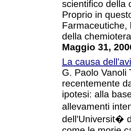
scientifico dell
Proprio in quest
Farmaceutiche, l'
della chemioterap
Maggio 31, 200
La causa dell'avi
G. Paolo Vanoli 
recentemente dal
ipotesi: alla bas
allevamenti inte
dell'Universit� 
come le morie ca