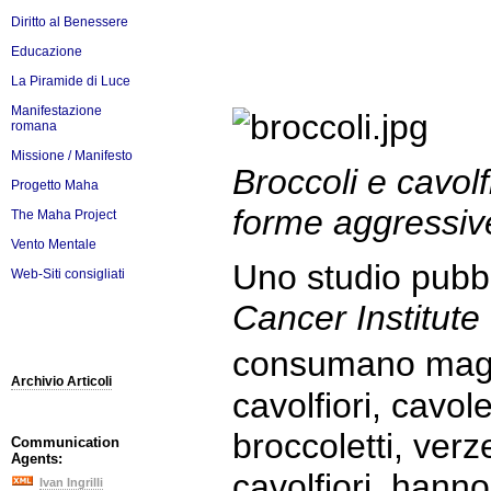
Diritto al Benessere
Educazione
La Piramide di Luce
Manifestazione
romana
Missione / Manifesto
Broccoli e cavolfi
Progetto Maha
forme aggressive
The Maha Project
Vento Mentale
Uno studio pubb
Web-Siti consigliati
Cancer Institute
consumano maggio
Archivio Articoli
cavolfiori, cavole
broccoletti, verze
Communication
Agents:
cavolfiori, hanno
Ivan Ingrilli