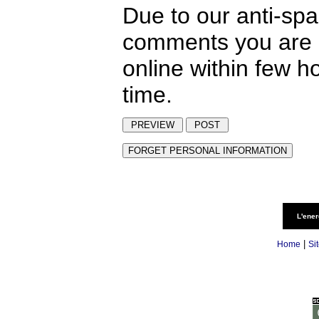
Due to our anti-sp
comments you are p
online within few h
time.
L'ener
|
Home
Si