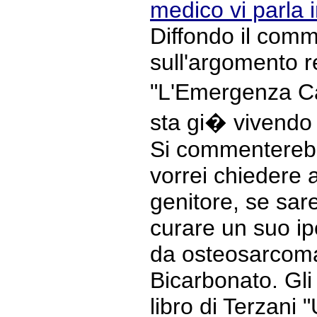
medico vi parla
Diffondo il com
sull'argomento r
"L'Emergenza Ca
sta gi� vivendo 
Si commenterebb
vorrei chiedere
genitore, se sar
curare un suo ipo
da osteosarcoma
Bicarbonato. Gli 
libro di Terzani "