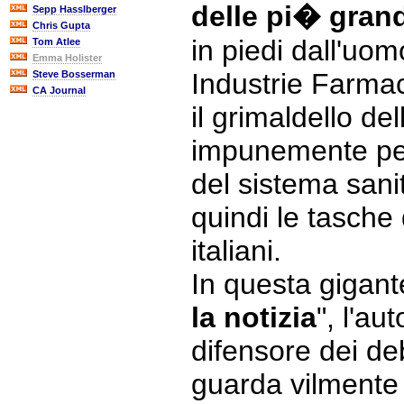
delle pi� grand
Sepp Hasslberger
Chris Gupta
in piedi dall'uom
Tom Atlee
Emma Holister
Industrie Farmac
Steve Bosserman
CA Journal
il grimaldello de
impunemente per
del sistema sani
quindi le tasche 
italiani.
In questa gigante
la notizia
", l'au
difensore dei deb
guarda vilmente d