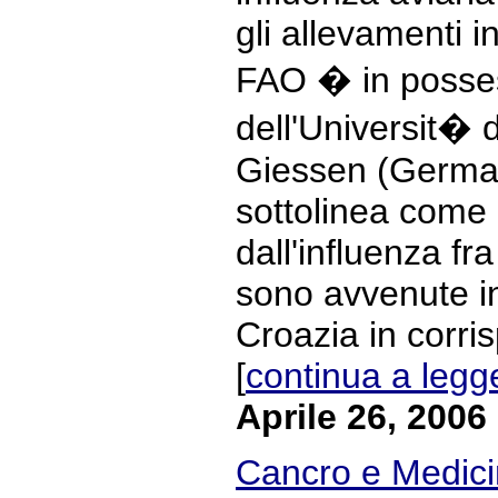
gli allevamenti i
FAO � in posses
dell'Universit� 
Giessen (Germani
sottolinea come 
dall'influenza fra
sono avvenute i
Croazia in corri
[
continua a legg
Aprile 26, 2006
Cancro e Medicin