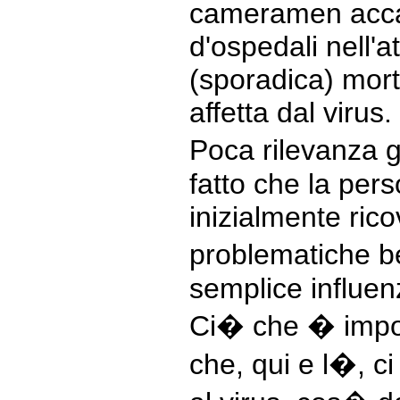
cameramen accam
d'ospedali nell'a
(sporadica) mort
affetta dal virus.
Poca rilevanza g
fatto che la per
inizialmente ric
problematiche b
semplice influen
Ci� che � impo
che, qui e l�, c