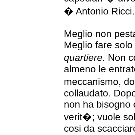
� Antonio Ricci.
Meglio non pestar
Meglio fare sol
quartiere
. Non c
almeno le entrate
meccanismo, dop
collaudato. Dopo
non ha bisogno d
verit�; vuole sol
cosi da scacciar