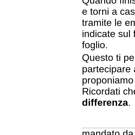
Quando fini
e torni a ca
tramite le e
indicate sul
foglio.
Questo ti p
partecipare a
proponiamo e
Ricordati c
differenza
.
mandato d