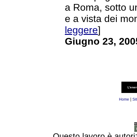
a Roma, sotto un
e a vista dei mon
leggere
]
Giugno 23, 200
L'ener
|
Home
Si
Questo lavoro è autori