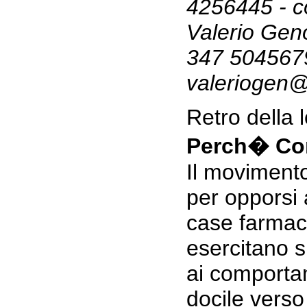
4256445 - co
Valerio Geno
347 504567
valeriogen@
Retro della 
Perch� Co
Il moviment
per opporsi 
case farmac
esercitano s
ai comportam
docile verso