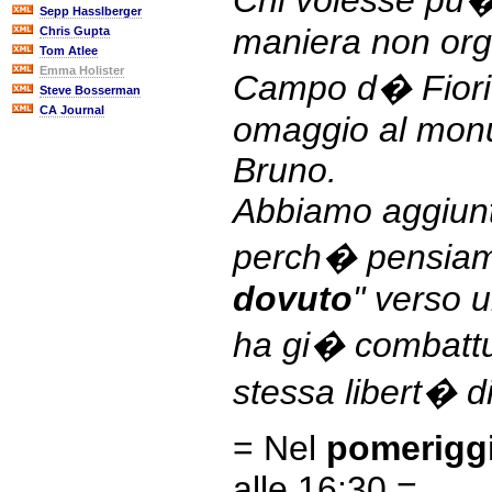
Chi volesse pu�
Sepp Hasslberger
maniera non org
Chris Gupta
Tom Atlee
Emma Holister
Campo d� Fiori
Steve Bosserman
CA Journal
omaggio al mon
Bruno.
Abbiamo aggiunt
perch� pensiamo
dovuto
" verso 
ha gi� combattut
stessa libert� d
= Nel
pomerigg
alle 16:30 =