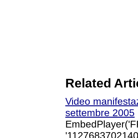
Related Arti
Video manifesta
settembre 2005
EmbedPlayer('F
'1127683702140'