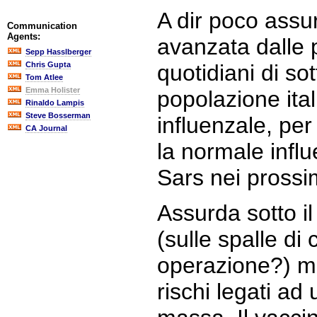
A dir poco assu
Communication
Agents:
avanzata dalle 
Sepp Hasslberger
Chris Gupta
quotidiani di so
Tom Atlee
Emma Holister
popolazione ital
Rinaldo Lampis
Steve Bosserman
influenzale, per
CA Journal
la normale influ
Sars nei prossim
Assurda sotto i
(sulle spalle di
operazione?) ma
rischi legati ad