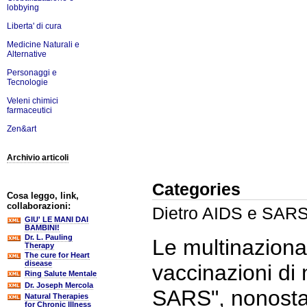
lobbying
Liberta' di cura
Medicine Naturali e
Alternative
Personaggi e
Tecnologie
Veleni chimici
farmaceutici
Zen&art
Archivio articoli
Categories
Cosa leggo, link,
collaborazioni:
Dietro AIDS e SAR
GIU' LE MANI DAI
BAMBINI!
Dr. L. Pauling
Le multinaziona
Therapy
The cure for Heart
disease
vaccinazioni di 
Ring Salute Mentale
Dr. Joseph Mercola
SARS", nonostan
Natural Therapies
for Chronic Illness