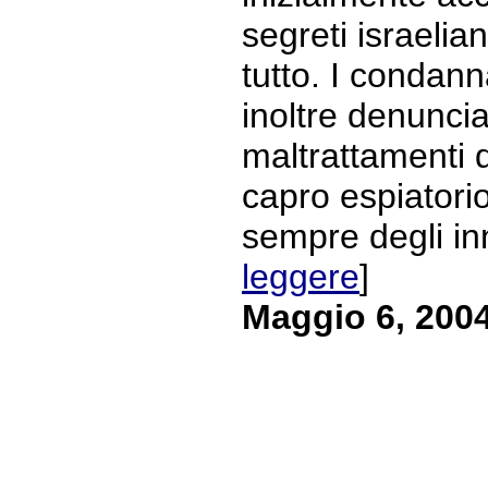
segreti israelian
tutto. I condan
inoltre denunci
maltrattamenti d
capro espiatori
sempre degli inn
leggere
]
Maggio 6, 200