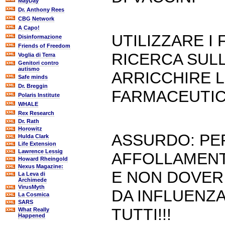
MayDay
Dr. Anthony Rees
CBG Network
A Capo!
UTILIZZARE I 
Disinformazione
Friends of Freedom
RICERCA SUL
Voglia di Terra
Genitori contro
autismo
ARRICCHIRE L
Safe minds
Dr. Breggin
FARMACEUTI
Polaris Institute
WHALE
Rex Research
Dr. Rath
Horowitz
ASSURDO: PE
Hulda Clark
Life Extension
Lawrence Lessig
AFFOLLAMENT
Howard Rheingold
Nexus Magazine:
E NON DOVER
La Leva di
Archimede
VirusMyth
DA INFLUENZ
La Cosmica
SARS
TUTTI!!!
What Really
Happened