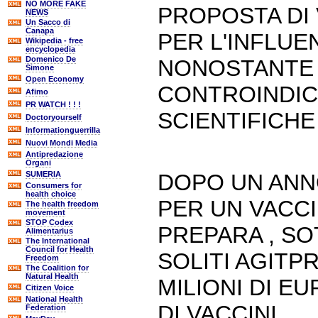
NO MORE FAKE
PROPOSTA DI 
NEWS
Un Sacco di
Canapa
PER L'INFLUE
Wikipedia - free
encyclopedia
Domenico De
NONOSTANTE
Simone
Open Economy
CONTROINDIC
Afimo
PR WATCH ! ! !
SCIENTIFICHE 
Doctoryourself
Informationguerrilla
Nuovi Mondi Media
Antipredazione
Organi
SUMERIA
DOPO UN ANNO
Consumers for
health choice
PER UN VACCIN
The health freedom
movement
STOP Codex
PREPARA , SO
Alimentarius
The International
Council for Health
SOLITI AGITP
Freedom
The Coalition for
Natural Health
MILIONI DI E
Citizen Voice
National Health
DI VACCINI
Federation