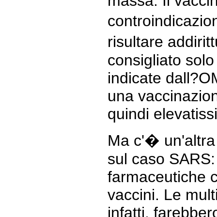
massa. Il vaccin
controindicazio
risultare addiri
consigliato solo
indicate dall?OM
una vaccinazio
quindi elevatiss
Ma c'� un'altra
sul caso SARS: g
farmaceutiche 
vaccini. Le mult
infatti, farebbe