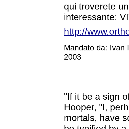
qui troverete u
interessante: 
http://www.ort
Mandato da: Ivan I
2003
"If it be a sign 
Hooper, "I, perh
mortals, have s
be typified by a 