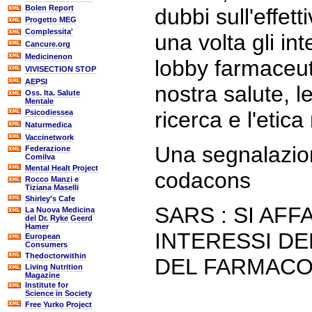
Bolen Report
dubbi sull'effett
Progetto MEG
Complessita'
una volta gli in
Cancure.org
Medicinenon
lobby farmaceut
VIVISECTION STOP
AEPSI
nostra salute, l
Oss. Ita. Salute
Mentale
ricerca e l'etic
Psicodiessea
Naturmedica
Vaccinetwork
Una segnalazion
Federazione
Comilva
Mental Healt Project
codacons
Rocco Manzi e
Tiziana Maselli
Shirley's Cafe
SARS : SI AFF
La Nuova Medicina
del Dr. Ryke Geerd
Hamer
INTERESSI DE
European
Consumers
Thedoctorwithin
DEL FARMAC
Living Nutrition
Magazine
Institute for
Science in Society
Free Yurko Project