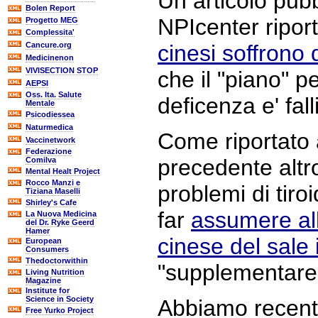
Un articolo pubb
Bolen Report
NPIcenter ripor
Progetto MEG
Complessita'
Cancure.org
cinesi soffrono 
Medicinenon
VIVISECTION STOP
che il "piano" p
AEPSI
Oss. Ita. Salute
deficenza e' fall
Mentale
Psicodiessea
Naturmedica
Come riportato
Vaccinetwork
Federazione
precedente altro
Comilva
Mental Healt Project
Rocco Manzi e
problemi di tiroi
Tiziana Maselli
Shirley's Cafe
far
assumere al
La Nuova Medicina
del Dr. Ryke Geerd
Hamer
cinese del sale 
European
Consumers
Thedoctorwithin
"supplementare 
Living Nutrition
Magazine
Institute for
Science in Society
Abbiamo recent
Free Yurko Project