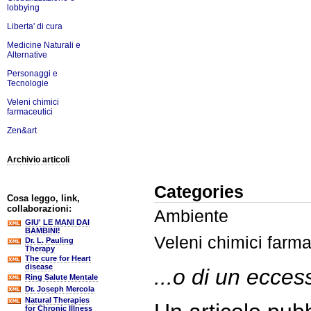
lobbying
Liberta' di cura
Medicine Naturali e
Alternative
Personaggi e
Tecnologie
Veleni chimici
farmaceutici
Zen&art
Archivio articoli
Categories
Cosa leggo, link,
collaborazioni:
Ambiente
GIU' LE MANI DAI
BAMBINI!
Veleni chimici farma
Dr. L. Pauling
Therapy
The cure for Heart
disease
...o di un ecces
Ring Salute Mentale
Dr. Joseph Mercola
Natural Therapies
for Chronic Illness