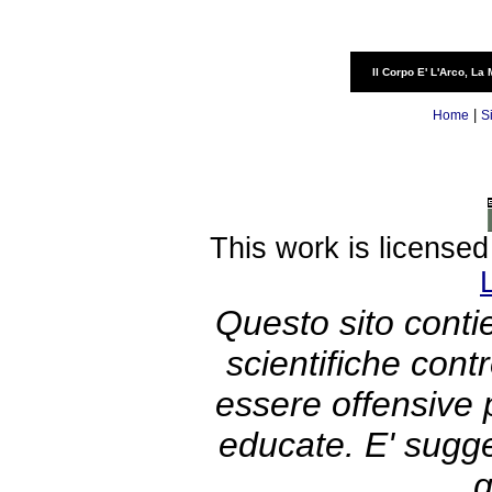
Il Corpo E' L'Arco, La 
|
Home
S
This work is license
Questo sito contie
scientifiche con
essere offensive
educate. E' sugge
g