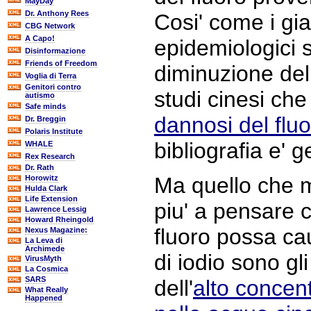
MayDay
Dr. Anthony Rees
Cosi' come i gia
CBG Network
A Capo!
epidemiologici s
Disinformazione
Friends of Freedom
diminuzione del 
Voglia di Terra
Genitori contro
studi cinesi che
autismo
Safe minds
dannosi del fluo
Dr. Breggin
Polaris Institute
bibliografia e' 
WHALE
Rex Research
Dr. Rath
Ma quello che m
Horowitz
Hulda Clark
Life Extension
piu' a pensare 
Lawrence Lessig
Howard Rheingold
fluoro possa ca
Nexus Magazine:
La Leva di
Archimede
di iodio sono gl
VirusMyth
La Cosmica
SARS
dell'
alto concen
What Really
Happened