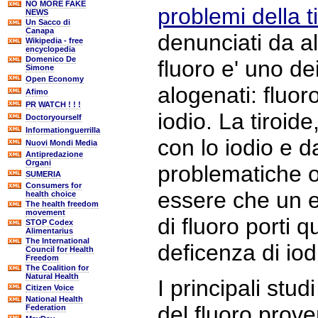
NO MORE FAKE
problemi della ti
NEWS
Un Sacco di
Canapa
denunciati da al
Wikipedia - free
encyclopedia
Domenico De
fluoro e' uno de
Simone
Open Economy
alogenati: fluor
Afimo
PR WATCH ! ! !
iodio. La tiroide,
Doctoryourself
Informationguerrilla
con lo iodio e d
Nuovi Mondi Media
Antipredazione
Organi
problematiche 
SUMERIA
Consumers for
essere che un 
health choice
The health freedom
movement
di fluoro porti 
STOP Codex
Alimentarius
The International
deficenza di io
Council for Health
Freedom
The Coalition for
Natural Health
I principali studi
Citizen Voice
National Health
del fluoro prov
Federation