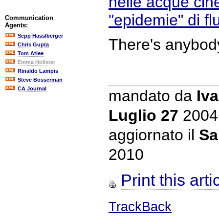
nelle acque cin
"epidemie" di fl
Communication
Agents:
Sepp Hasslberger
There's anybod
Chris Gupta
Tom Atlee
Emma Holister
Rinaldo Lampis
Steve Bosserman
CA Journal
mandato da
Iva
Luglio 27
2004
aggiornato il
Sa
2010
Print this arti
TrackBack